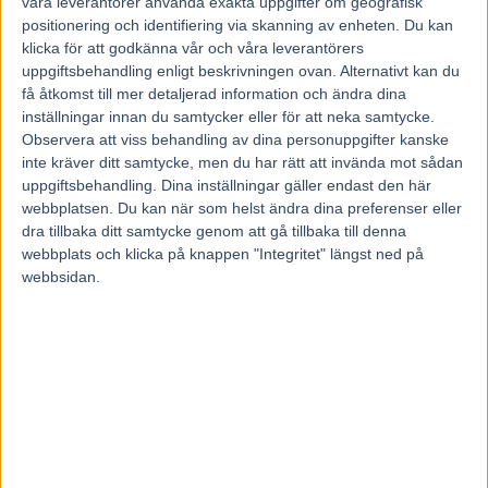
våra leverantörer använda exakta uppgifter om geografisk
15 november, 2018
99
positionering och identifiering via skanning av enheten. Du kan
klicka för att godkänna vår och våra leverantörers
uppgiftsbehandling enligt beskrivningen ovan. Alternativt kan du
få åtkomst till mer detaljerad information och ändra dina
Dick Robertsson åker till Norge med en femårig
inställningar innan du samtycker eller för att neka samtycke.
italienare.
Observera att viss behandling av dina personuppgifter kanske
Usain Cup blir Halmstadtränarens vapen i
inte kräver ditt samtycke, men du har rätt att invända mot sådan
lördagens internationella V75:a i Oslo.
uppgiftsbehandling. Dina inställningar gäller endast den här
– Hästen har haft småproblem under karriären men
webbplatsen. Du kan när som helst ändra dina preferenser eller
peppar-peppar så verkar det väldigt bra nu med
dra tillbaka ditt samtycke genom att gå tillbaka till denna
hästen som i grunden är rätt kapabel.
webbplats och klicka på knappen "Integritet" längst ned på
webbsidan.
Bjerke travbana i Oslo
är värd för lördagens V75-omgång. Att
italienfödde Usain Cup (V75-2) fick ett innerspår just på Bjerke är
fördelaktigt menar Dick Robertsson.
Startbilen lämnar mitt på den bortre långsidan i loppet över 2600
meter och anloppet fram till kurvan är därför längre än på många
andra banor.
– Jag har svårt att bedöma de andra hästarna. Usain Cup är i alla fall
skaplig ut och det är tacksamt med innerspår på Bjerke. Han borde
få en någorlunda löpning och håller han sig bara lugn är han nog
med där framme, säger Dick Robertsson med stall inne på
Halmstadtravet.