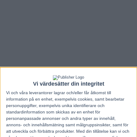
Vi värdesätter din integritet
Vi och våra
leverantorer
lagrar och/eller får åtkomst till
information på en enhet, exempelvis cookies, samt bearbetar
Hem
V85 Nytt
personuppgifter, exempelvis unika identifierare och
standardinformation som skickas av en enhet för
Halmstadtränarens vapen i lördagens
personanpassade annonser och andra typer av innehåll,
internationella V75:a
annons- och innehållsmätning samt målgruppsinsikter, samt för
att utveckla och förbättra produkter.
Med din tillåtelse kan vi och