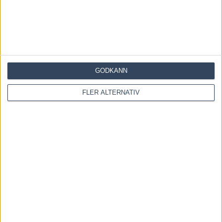
RELATERADE ARTIKLAR
Francesco Zet får wild card – jagar tredje raka
3 augusti, 2026
GODKÄNN
Blågul prägel på Hambletonian – försökssegrar till
Lorentzon och Melander
FLER ALTERNATIV
2 augusti, 2026
Dream Mine till Menhammar – tar sikte mot Prix
d’Amérique
31 juli, 2026
INGA KOMMENTARER
KOMMENTERA ARTIKELN