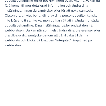
uppgiftsbehandling enligt beskrivningen ovan. Alternativt kan du
Stochampionatet: Pine Dust (2002) och Lie Detector (2008).
få åtkomst till mer detaljerad information och ändra dina
Svenskt Travderby: From Above (2002) och Maharajah (2009)
inställningar innan du samtycker eller för att neka samtycke.
Observera att viss behandling av dina personuppgifter kanske
Svenskt Travkriterium: From Above (2001), Jaded (2005) och
inte kräver ditt samtycke, men du har rätt att invända mot sådan
Maharajah (2008).
uppgiftsbehandling. Dina inställningar gäller endast den här
webbplatsen. Du kan när som helst ändra dina preferenser eller
Svenskt Trav-Oaks: Pine Dust (2001)
dra tillbaka ditt samtycke genom att gå tillbaka till denna
Treåringseliten: Rolling Stones (2013).
webbplats och klicka på knappen "Integritet" längst ned på
webbsidan.
Lopp för äldre hästar:
Elitloppet: From Above (2003). Försökssegrar: Jaded (2009) och
Panne de Moteur (2014).
Jubileumspokalen: Panne de Moteur (2013) och Nimbus C.D
(2015).
Olympiatravet: Triton Sund (2009) och Maharajah (2013).
Sundsvall Open Trot: Triton Sund (2008) och Panne de Moteur
(2013).