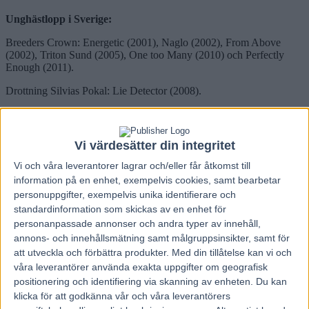
Unghästlopp i Sverige:
Breeders Crown: Energetic (2001), Naglo (2002), From Above
(2002), Triton Sund (2005), One too Many (2010) och Perfectly
Enough (2011).
Drottning Silvias Pokal: Lie Detector (2008).
E3: Pine Dust (2001), Lie Detector (2007), Maharajah (2008) och
Rolling Stones (2013).
Vi värdesätter din integritet
Färjestads Nordiska Treåringspris: Kenvil (1983, Kaj Widell körde).
Vi och våra
leverantorer
lagrar och/eller får åtkomst till
Guldstoet: Lie Detector (2007).
information på en enhet, exempelvis cookies, samt bearbetar
personuppgifter, exempelvis unika identifierare och
Eskilstunas Fyraåringstest: Naglo (2003) och Intoxicated (2005).
standardinformation som skickas av en enhet för
Fyraåringseliten: From Above (2002), Calvin Capar (2003),
personanpassade annonser och andra typer av innehåll,
Orecchietti (2011) och Panne de Moteur (2012).
annons- och innehållsmätning samt målgruppsinsikter, samt för
att utveckla och förbättra produkter.
Med din tillåtelse kan vi och
Solvalla Grand Prix: Naglo (2003) och Intoxicated (2005).
våra leverantörer använda exakta uppgifter om geografisk
Sprintermästaren: Calvin Capar (2003), Gentleman (2004) och
positionering och identifiering via skanning av enheten. Du kan
Orecchietti (2011).
klicka för att godkänna vår och våra leverantörers