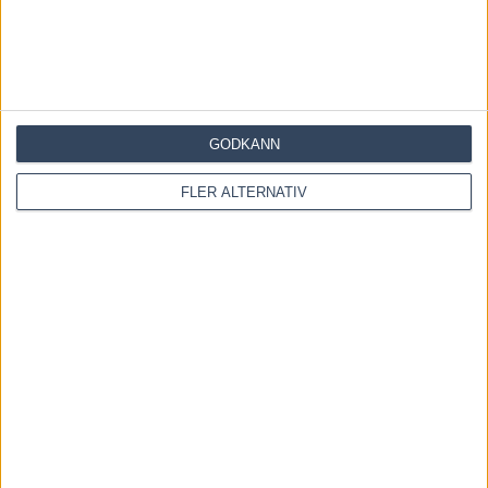
GODKÄNN
Save my name, email, and website in this browser for the
FLER ALTERNATIV
next time I comment.
Denna webbplats använder Akismet för att minska skräppost.
Lär dig om hur din kommentarsdata bearbetas
.