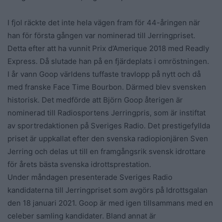
I fjol räckte det inte hela vägen fram för 44-åringen när
han för första gången var nominerad till Jerringpriset.
Detta efter att ha vunnit Prix d’Amerique 2018 med Readly
Express. Då slutade han på en fjärdeplats i omröstningen.
I år vann Goop världens tuffaste travlopp på nytt och då
med franske Face Time Bourbon. Därmed blev svensken
historisk. Det medförde att Björn Goop återigen är
nominerad till Radiosportens Jerringpris, som är instiftat
av sportredaktionen på Sveriges Radio. Det prestigefyllda
priset är uppkallat efter den svenska radiopionjären Sven
Jerring och delas ut till en framgångsrik svensk idrottare
för årets bästa svenska idrottsprestation.
Under måndagen presenterade Sveriges Radio
kandidaterna till Jerringpriset som avgörs på Idrottsgalan
den 18 januari 2021. Goop är med igen tillsammans med en
celeber samling kandidater. Bland annat är