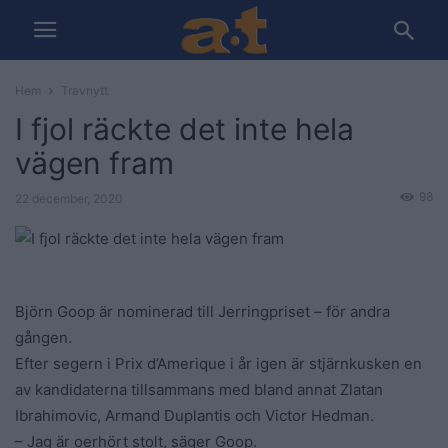
Hem
Travnytt
I fjol räckte det inte hela
vägen fram
98
22 december, 2020
Björn Goop är nominerad till Jerringpriset – för andra
gången.
Efter segern i Prix d’Amerique i år igen är stjärnkusken en
av kandidaterna tillsammans med bland annat Zlatan
Ibrahimovic, Armand Duplantis och Victor Hedman.
– Jag är oerhört stolt, säger Goop.