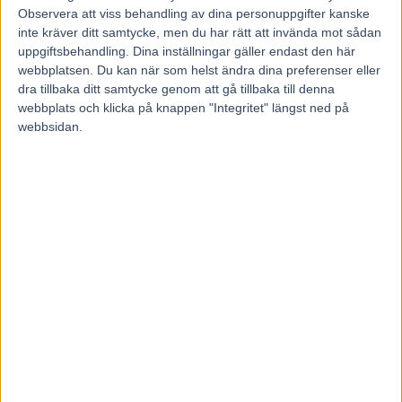
Observera att viss behandling av dina personuppgifter kanske
inte kräver ditt samtycke, men du har rätt att invända mot sådan
uppgiftsbehandling. Dina inställningar gäller endast den här
webbplatsen. Du kan när som helst ändra dina preferenser eller
dra tillbaka ditt samtycke genom att gå tillbaka till denna
Föregående artikel
Nästa artikel
webbplats och klicka på knappen "Integritet" längst ned på
Fem tippar V75 till Solvalla
Inför V75 onsdag: ”Han var
webbsidan.
26 december 2020
ruggigt bra på Gävle”
RELATERADE ARTIKLAR
Majblomster vann och kom lös
6 augusti, 2026
Francesco Zet får wild card –
jagar tredje raka
3 augusti, 2026