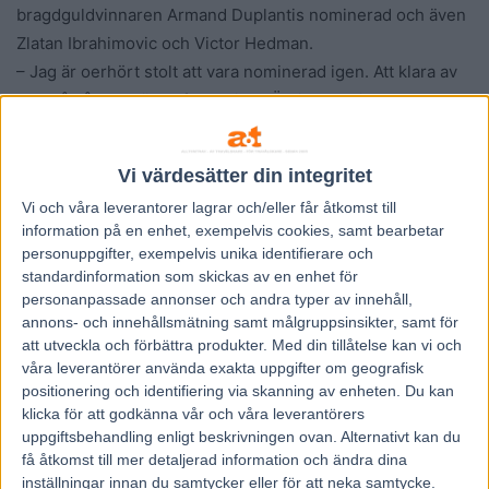
bragdguldvinnaren Armand Duplantis nominerad och även
Zlatan Ibrahimovic och Victor Hedman.
– Jag är oerhört stolt att vara nominerad igen. Att klara av
det två gånger känns fantastiskt. Övriga nominerade har
alla gjort enorma idrottsprestationer och att vara en av
dom känns otroligt stort. Jag är stolt över att vara en del av
Vi värdesätter din integritet
svenska idrotten i världen genom travet, säger Björn Goop
Vi och våra
leverantorer
lagrar och/eller får åtkomst till
till Trav365.
information på en enhet, exempelvis cookies, samt bearbetar
Motiveringen för Björn Goops nominering:
“Först till två.
personuppgifter, exempelvis unika identifierare och
Med hästen Face Time Bourbon vann Björn Goop som
standardinformation som skickas av en enhet för
förste svensk någonsin världens största och mest
personanpassade annonser och andra typer av innehåll,
annons- och innehållsmätning samt målgruppsinsikter, samt för
prestigefyllda travlopp, Prix d´Amerique, för andra gången.
att utveckla och förbättra produkter.
Med din tillåtelse kan vi och
En storartad kuskstyrning låg bakom segern.”
våra leverantörer använda exakta uppgifter om geografisk
positionering och identifiering via skanning av enheten. Du kan
Kanal 75
klicka för att godkänna vår och våra leverantörers
uppgiftsbehandling enligt beskrivningen ovan. Alternativt kan du
få åtkomst till mer detaljerad information och ändra dina
inställningar innan du samtycker eller för att neka samtycke.