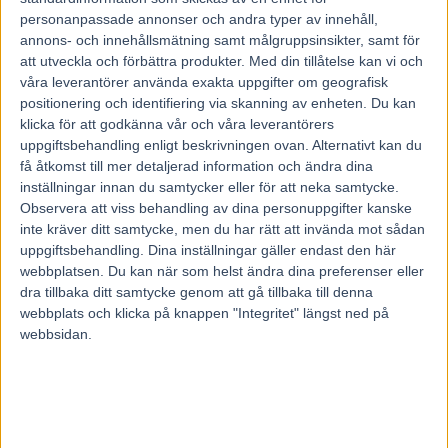
12 augusti, 2013
personanpassade annonser och andra typer av innehåll,
275
annons- och innehållsmätning samt målgruppsinsikter, samt för
att utveckla och förbättra produkter.
Med din tillåtelse kan vi och
våra leverantörer använda exakta uppgifter om geografisk
Nej, det är ingen rötmånadshistoria.
positionering och identifiering via skanning av enheten. Du kan
Stig H Johansson avslutade visserligen kuskkarriären för nästan åtta
år sedan men har fått dispens för en tillfällig comeback nu på
klicka för att godkänna vår och våra leverantörers
onsdag.
uppgiftsbehandling enligt beskrivningen ovan. Alternativt kan du
I den inledande avdelningen på Extra V75 på Solvalla ska några av
få åtkomst till mer detaljerad information och ändra dina
världens genom tiderna mest namnkunniga kuskar tävla mot
inställningar innan du samtycker eller för att neka samtycke.
varandra igen.
Observera att viss behandling av dina personuppgifter kanske
– Det blir spännande. Även om några av oss fortfarande kör aktivt
inte kräver ditt samtycke, men du har rätt att invända mot sådan
så tror jag inte att de har någon jättefördel av det på onsdag i alla
fall, säger Stig H.
uppgiftsbehandling. Dina inställningar gäller endast den här
Solvalla laddar för en av årets stora tävlingsdagar. I fjol kunde man
webbplatsen. Du kan när som helst ändra dina preferenser eller
räkna in 7 000 personer till kvällen med miljonloppet
dra tillbaka ditt samtycke genom att gå tillbaka till denna
Jubileumspokalen. Den här onsdagen hoppas man på uppåt 10 000 i
webbplats och klicka på knappen "Integritet" längst ned på
publiken.
webbsidan.
Den extrainsatta V75-omgången bjuder nämligen på sport utöver det
vanliga. Förutom det stora femåringsloppet Jubileumspokalen (V75-
7) och EM för ston (V75-3) arrangerar Solvalla i år ett nytt lopp som
dragit till sig ett stort intresse.
Ahlsell the Legends är namnet på den pikanta kryddan i
anrättningen som vissa trodde skulle bli ett jippolopp. I stället inleder