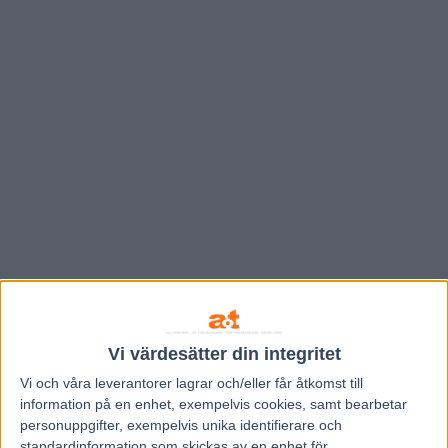
Hem
V85 Nytt
Vi värdesätter din integritet
Inför EXTRA V75 Solvalla 14 augusti
Vi och våra
leverantorer
lagrar och/eller får åtkomst till
2013: Stig H i Comeback
information på en enhet, exempelvis cookies, samt bearbetar
personuppgifter, exempelvis unika identifierare och
standardinformation som skickas av en enhet för