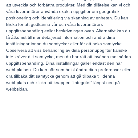
att utveckla och förbättra produkter.
Med din tillåtelse kan vi och
ett bra spår, kommenterar Wäjersten apropå det perfekta
våra leverantörer använda exakta uppgifter om geografisk
utgångsläget.
positionering och identifiering via skanning av enheten. Du kan
– Det är en väldigt fin häst som var bra senast men det är
klicka för att godkänna vår och våra leverantörers
ett tufft lopp så det blir positioner som avgör, fortsätter
uppgiftsbehandling enligt beskrivningen ovan. Alternativt kan du
få åtkomst till mer detaljerad information och ändra dina
Bergsåkerstränaren.
inställningar innan du samtycker eller för att neka samtycke.
Han har tidigare tackat nej till att försvara fjolårssegern i
Observera att viss behandling av dina personuppgifter kanske
Hugo Åbergs Memorial med sin andra stjärna Borups
inte kräver ditt samtycke, men du har rätt att invända mot sådan
Victory, som istället siktas mot Sundsvall Open Trot och
uppgiftsbehandling. Dina inställningar gäller endast den här
webbplatsen. Du kan när som helst ändra dina preferenser eller
därefter väntar troligen ett Frankrike-äventyr i vinter.
dra tillbaka ditt samtycke genom att gå tillbaka till denna
Det återstår att se om det istället blir Gio Cash som blir
webbplats och klicka på knappen "Integritet" längst ned på
Wäjerstens vapen i det anrika sprinterloppet på Jägersro
webbsidan.
senare i sommar under den magiska Åbergs-kvällen.
Ladda ner
Kanal 75