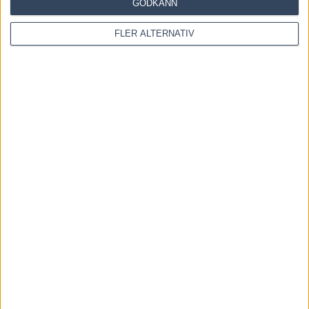
GODKÄNN
FLER ALTERNATIV
Save my name, email, and website in this browser for the
next time I comment.
Denna webbplats använder Akismet för att minska skräppost.
Lär dig om hur din kommentarsdata bearbetas
.