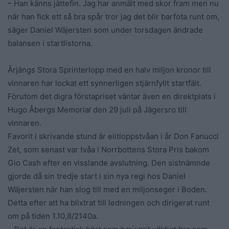
– Han känns jättefin. Jag har anmält med skor fram men nu
när han fick ett så bra spår tror jag det blir barfota runt om,
säger Daniel Wäjersten som under torsdagen ändrade
balansen i startlistorna.
Årjängs Stora Sprinterlopp med en halv miljon kronor till
vinnaren har lockat ett synnerligen stjärnfyllt startfält.
Förutom det digra förstapriset väntar även en direktplats i
Hugo Åbergs Memorial den 29 juli på Jägersro till
vinnaren.
Favorit i skrivande stund är elitloppstvåan i år Don Fanucci
Zet, som senast var tvåa i Norrbottens Stora Pris bakom
Gio Cash efter en visslande avslutning. Den sistnämnde
gjorde då sin tredje start i sin nya regi hos Daniel
Wäjersten när han slog till med en miljonseger i Boden.
Detta efter att ha blixtrat till ledningen och dirigerat runt
om på tiden 1.10,8/2140a.