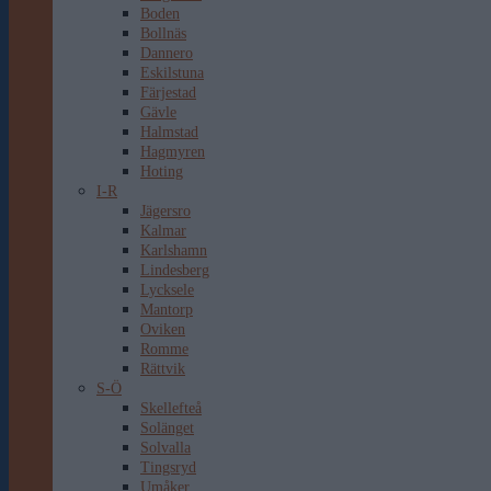
Boden
Bollnäs
Dannero
Eskilstuna
Färjestad
Gävle
Halmstad
Hagmyren
Hoting
I-R
Jägersro
Kalmar
Karlshamn
Lindesberg
Lycksele
Mantorp
Oviken
Romme
Rättvik
S-Ö
Skellefteå
Solänget
Solvalla
Tingsryd
Umåker