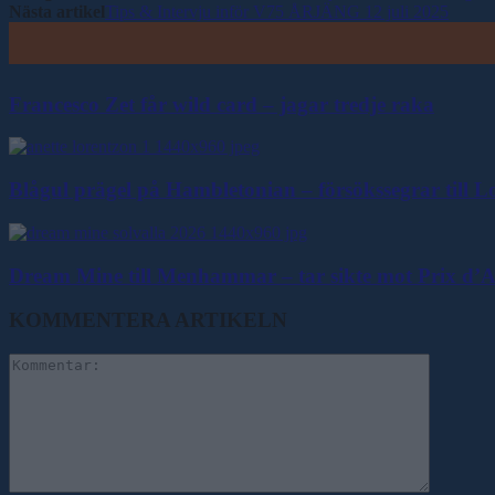
Nästa artikel
Tips & Intervju inför V75 ÅRJÄNG 12 juli 2025
Francesco Zet får wild card – jagar tredje raka
Blågul prägel på Hambletonian – försökssegrar till 
Dream Mine till Menhammar – tar sikte mot Prix d’
KOMMENTERA ARTIKELN