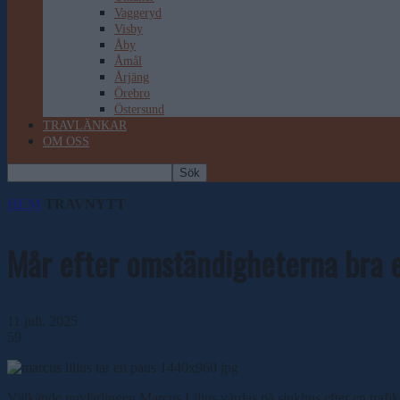
Vaggeryd
Visby
Åby
Åmål
Årjäng
Örebro
Östersund
TRAVLÄNKAR
OM OSS
HEM
TRAVNYTT
Mår efter omständigheterna bra e
11 juli, 2025
59
Välkände travlärlingen Marcus Lilius vårdas på sjukhus efter en trafi