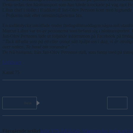
Detta sedan den hästtransport som han körde krockade på väg mot Hot
Lilius chef i stallet i Hudiksvall Jan-Olov Persson kom med lugnand
– Pojkarna mår efter omständigheterna bra.
En trafikolycka inträffade under fredagsförmiddagen några mil utanfö
Marcus Lilius var en av personerna som befann sig i hästtransporten. 
Jan-Olov Perssons lade ut följande information på Facebook på freda
”Tack till alla som på ett eller annat sätt hjälpt oss i dag, vi är ot
över natten. Ta hand om varandra”
De två hästarna, från Jan-Olov Perssons stall, som fanns med på transp
Ladda ner
Kanal 75
Dela
Föregående artikel
Inför V75 ÅRJÄNG: Wäjersten har ändrat sig med 