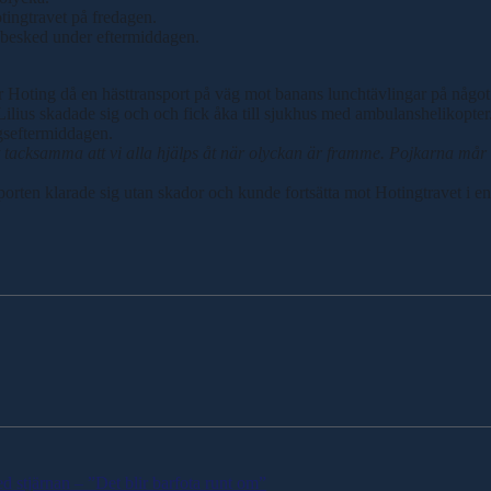
ingtravet på fredagen.
e besked under eftermiddagen.
r Hoting då en hästtransport på väg mot banans lunchtävlingar på något
Lilius skadade sig och och fick åka till sjukhus med ambulanshelikopter
gseftermiddagen.
roligt tacksamma att vi alla hjälps åt när olyckan är framme. Pojkarna m
orten klarade sig utan skador och kunde fortsätta mot Hotingtravet i en
stjärnan – ”Det blir barfota runt om”