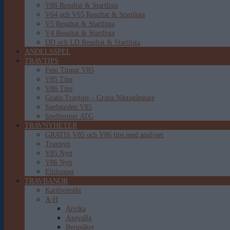
V86 Resultat & Startlista
V64 och V65 Resultat & Startlista
V5 Resultat & Startlista
V4 Resultat & Startlista
DD och LD Resultat & Startlista
ANDELSSPEL
TRAVTIPS
Fem Tippar V85
V85 Tips
V86 Tips
Gratis Travtips – Gratis Nästagångare
Spelguiden V85
Spelformer ATG
TRAVNYHETER
GRATIS V85 och V86 tips med analyser
Travnytt
V85 Nytt
V86 Nytt
Elitloppet
TRAVBANOR
Kartöversikt
A-H
Arvika
Axevalla
Bergsåker