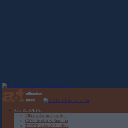
Allt Om Trav
ATG RESULTAT
V85 resultat och startlista
GS75 Resultat & Startlista
TOP7 Resultat & Startlista