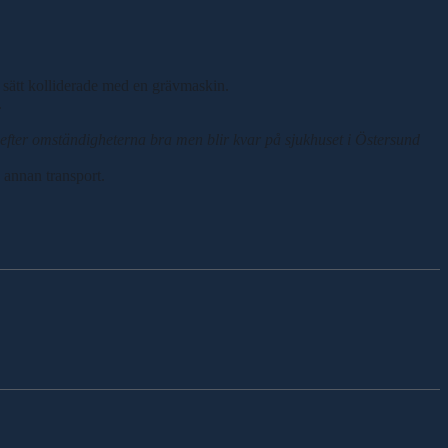
 sätt kolliderade med en grävmaskin.
.
år efter omständigheterna bra men blir kvar på sjukhuset i Östersund
 annan transport.