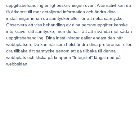
31 oktober, 2020
uppgiftsbehandling enligt beskrivningen ovan. Alternativt kan du
131
få åtkomst till mer detaljerad information och ändra dina
inställningar innan du samtycker eller för att neka samtycke.
Observera att viss behandling av dina personuppgifter kanske
inte kräver ditt samtycke, men du har rätt att invända mot sådan
Han passerade nyligen tusen tränarsegrar i sin karriär.
uppgiftsbehandling. Dina inställningar gäller endast den här
När dubbeljackpoten i V75 avgörs på hemmabanan Jägersro har
Tomas Malmqvist två heta chanser – i samma lopp.
webbplatsen. Du kan när som helst ändra dina preferenser eller
– Jag tycker att M.T. Oscar är en kanonhäst, säger han.
dra tillbaka ditt samtycke genom att gå tillbaka till denna
webbplats och klicka på knappen "Integritet" längst ned på
Tomas Malmqvist tog nyligen steget in i den celebra tusenklubben
webbsidan.
som tränare. Den 21 september kom seger nummer ettusen och
jubileumshästen var Hector Eck i ett lopp på Halmstadtravet.
– I min släkt har vi jobbat med travhästar i generationer och att då
nått en sådan här milstolpe känns stort, sa Tomas Malmqvist efter
den stora händelsen till Svensk Travsport.
Jägersro-tränaren har firat stora framgångar med framförallt
unghästar och vunnit många stora lopp och årgångslopp. Inte bara i
Sverige utan flertalet i Danmark men även i Frankrike.
– Alla segrar är såklart roliga men 2011 när vi vann både Danska
Stokriteriet och Danska Travkriteriet samma dag var extra roligt.
– Backfire är utan tvekan en av mina bästa hästar och segrarna med
henne var speciella då jag födde upp henne och vi var delägare när
hon tävlade, säger Tomas Malmqvist till Svensk Travsport.