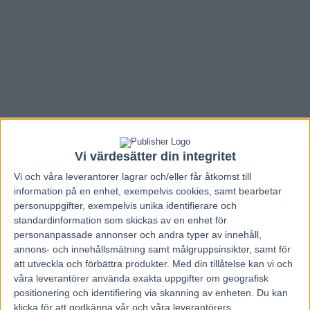
Vi värdesätter din integritet
Vi och våra
leverantorer
lagrar och/eller får åtkomst till
information på en enhet, exempelvis cookies, samt bearbetar
personuppgifter, exempelvis unika identifierare och
standardinformation som skickas av en enhet för
Hem
V85 Nytt
personanpassade annonser och andra typer av innehåll,
annons- och innehållsmätning samt målgruppsinsikter, samt för
Inför V75 (dubbeljackpot): ”Är en
att utveckla och förbättra produkter.
Med din tillåtelse kan vi och
våra leverantörer använda exakta uppgifter om geografisk
kanonhäst – tränar fenomenalt”
positionering och identifiering via skanning av enheten. Du kan
klicka för att godkänna vår och våra leverantörers