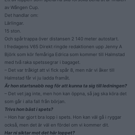
av Wången Cup.
Det handlar om:
Lärlingar.
15 ston.
Och spårtrappa över distansen 2 140 meter autostart.
I fredagens V65 Direkt ringde redaktionen upp Jenny A
Björk som kör femåriga Edrica som kommer till Halmstad
med två raka spetssegrar i bagaget.
– Det var tråkigt att vi fick spår 8, men när vi åker till
Halmstad får vi ju ladda framåt.
Är hon startsnabb nog för att kunna ta sig till ledningen?
– Det vet jag inte, men hon kan öppna, så jag ska köra det
som går i alla fall från början.
Trivs hon bäst i spets?
– Hon har gjort bra lopp i spets. Hon kan väl gå i ryggar
också, men det är väl en fördel om vi kommer dit.
Har ni siktar mot det här loppet?