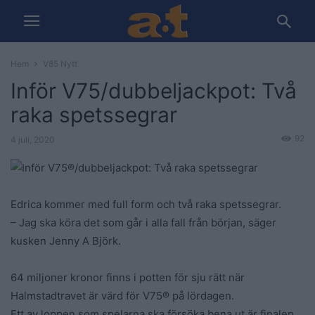
Hem
V85 Nytt
Inför V75/dubbeljackpot: Två
raka spetssegrar
92
4 juli, 2020
Edrica kommer med full form och två raka spetssegrar.
– Jag ska köra det som går i alla fall från början, säger
kusken Jenny A Björk.
64 miljoner kronor finns i potten för sju rätt när
Halmstadtravet är värd för V75® på lördagen.
Ett av loppen som spelarna ska försöka bena ut är finalen