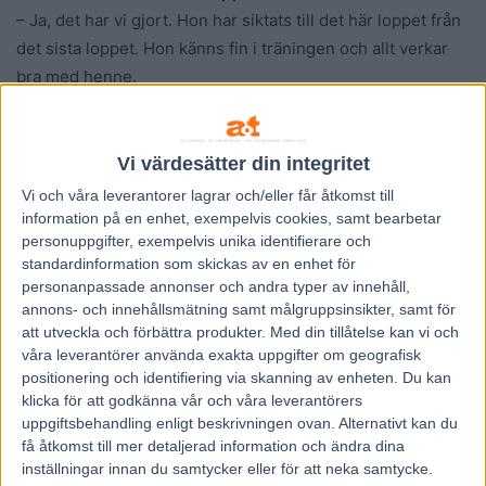
– Ja, det har vi gjort. Hon har siktats till det här loppet från
det sista loppet. Hon känns fin i träningen och allt verkar
bra med henne.
Segerchansen?
– Jag tycker att hon är en av dem som kan vara med och
göra upp om det. Det är alltid tuffa hästar när man åker på
Vi värdesätter din integritet
V75, men hon är bra själv också. Vi ska försöka i alla fall.
Vi och våra
leverantorer
lagrar och/eller får åtkomst till
Väderprognosen talar för regn i Halmstad på lördagen.
information på en enhet, exempelvis cookies, samt bearbetar
personuppgifter, exempelvis unika identifierare och
Om det blir kladdig bana?
standardinformation som skickas av en enhet för
– Hon har startat på skitig bana förut och det har inte varit
personanpassade annonser och andra typer av innehåll,
problem då i alla fall.
annons- och innehållsmätning samt målgruppsinsikter, samt för
att utveckla och förbättra produkter.
Med din tillåtelse kan vi och
våra leverantörer använda exakta uppgifter om geografisk
Lars-Ove Pettersson, Kanal 75
positionering och identifiering via skanning av enheten. Du kan
klicka för att godkänna vår och våra leverantörers
uppgiftsbehandling enligt beskrivningen ovan. Alternativt kan du
få åtkomst till mer detaljerad information och ändra dina
inställningar innan du samtycker eller för att neka samtycke.