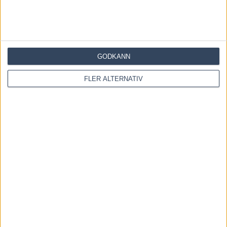
GODKÄNN
Save my name, email, and website in this browser for the
next time I comment.
FLER ALTERNATIV
Denna webbplats använder Akismet för att minska skräppost.
Lär dig om hur din kommentarsdata bearbetas
.