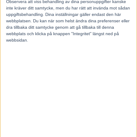
Observera att viss behandling av dina personuppgifter kanske
inte kräver ditt samtycke, men du har rätt att invända mot sådan
uppgiftsbehandling. Dina inställningar gäller endast den här
Föregående artikel
Nästa artikel
webbplatsen. Du kan när som helst ändra dina preferenser eller
V75 Analys avd 1-3 från
Inför V75®/dubbeljackpot:
dra tillbaka ditt samtycke genom att gå tillbaka till denna
LIRAREN / SPELGUIDEN AB
Obesegrad i ny regi
webbplats och klicka på knappen "Integritet" längst ned på
webbsidan.
RELATERADE ARTIKLAR
V85 Tips ÖSTERSUND +
Snabbsnack med Sandra
Eriksson
8 augusti, 2026
Inför V85 ÖSTERSUND: Till
mammas gata med två formkort
6 augusti, 2026