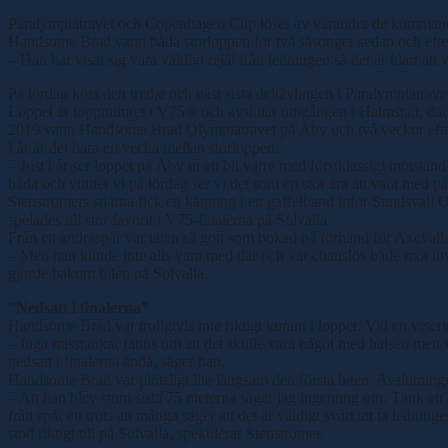
Paralympiatravet och Copenhagen Cup löser av varandra de komman
Handsome Brad vann båda storloppen för två säsonger sedan och efter s
– Han har visat sig vara väldigt rejäl från ledningen så det är klart att
På lördag körs den tredje och näst sista deltävlingen i Paralympiatrav
Loppet är toppnumret i V75® och avslutar omgången i Halmstad, där seg
2019 vann Handsome Brad Olympiatravet på Åby och två veckor efte
I år är det bara en vecka mellan storloppen.
– Just i år ser loppet på Åby ut att bli värre med förstklassigt mot
båda och vinner vi på lördag ser vi det som en stor ära att vara med på
Stenströmers stjärna fick en känning i ett gaffelband inför Sundsvall 
spelades till stor favorit i V75-finalerna på Solvalla.
Från ett andraspår var täten så gott som bokad på förhand för Axevall
– Men han kunde inte alls vara med där och var chanslös både mot inv
gjorde bakom bilen på Solvalla.
”Nedsatt i finalerna”
Handsome Brad var troligtvis inte riktigt kurant i loppet. Vid en veter
– Inga misstankar fanns om att det skulle vara något med halsen men vi
nedsatt i finalerna ändå, säger han.
Handsome Brad var plötsligt lite långsam den första biten. Avslutningen 
– Att han blev stum sista 75 meterna säger jag ingenting om. Tänk att 
från spår ett trots att många säger att det är väldigt svårt att ta led
stod riktigt till på Solvalla, spekulerar Stenströmer.