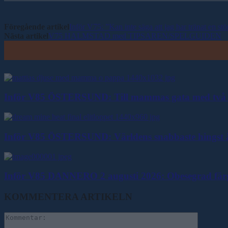
Föregående artikel
Inför V75: ”Kan inte säga att jag har tränat en stö
Nästa artikel
V75 HALMSTAD med TIPSAREN/SPELGUIDEN
Inför V85 ÖSTERSUND: Till mammas gata med två 
Inför V85 ÖSTERSUND: Världens snabbaste hingst ä
Inför V85 DANNERO 2 augusti 2026: Obesegrad färgkl
KOMMENTERA ARTIKELN