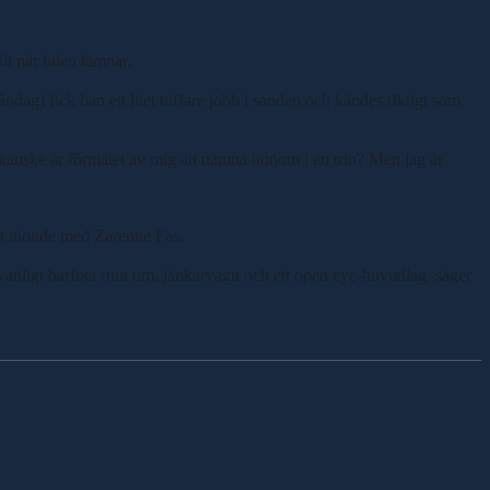
lt när bilen lämnar.
dag) fick han ett litet tuffare jobb i sanden och kändes riktigt som
 kanske är förmätet av mig att nämna honom i en trio? Men jag är
ett nionde med Zarenne Fas.
 vanligt barfota runt om, jänkarvagn och ett open eye-huvudlag, säger