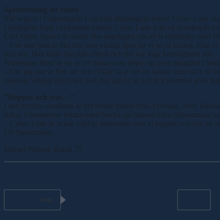
Spetsrusning att vänta
Vid segern i Copenhagen Cup höll åttaåringem enkelt Cyber Lane utanf
I lördagens lopp i Halmstad inleder Cyber Lane från ett sjundespår bak
Carl Johan Jepson är säkert lika angelägen om att ta ledningen med
– Om min häst är lika bra som vanligt igen får vi se på lördag. Han är
han ska. Han hade bra puls efteråt och det var inga konstigheter alls.
Handsome Brad är en av tre hästar som höjer sig över mängden i lörd
– Om jag inte är helt ute och cyklar så är det tre hästar som stack u
faktsiskt väldigt nöjd med vad min gjort i år och tror kommer göra fram
”Hoppas och tror…”
I den tryckta startlistan är det fördel hästen från Axevalla. Jerry R
Johan Untersteiner brottas med bricka sju bakom bilen tillsammans 
– Cyber Lane är också väldigt startsnabb men vi hoppas och tror att vi
Ulf Stenströmer.
Mikael Wikner, Kanal 75
Dela