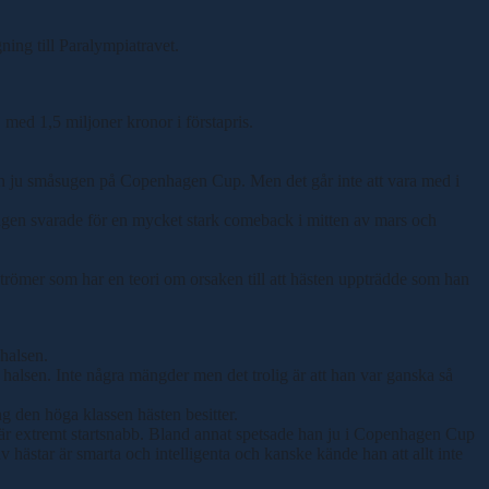
ning till Paralympiatravet.
med 1,5 miljoner kronor i förstapris.
man ju småsugen på Copenhagen Cup. Men det går inte att vara med i
ringen svarade för en mycket stark comeback i mitten av mars och
trömer som har en teori om orsaken till att hästen uppträdde som han
 halsen.
 halsen. Inte några mängder men det trolig är att han var ganska så
ng den höga klassen hästen besitter.
an är extremt startsnabb. Bland annat spetsade han ju i Copenhagen Cup
v hästar är smarta och intelligenta och kanske kände han att allt inte