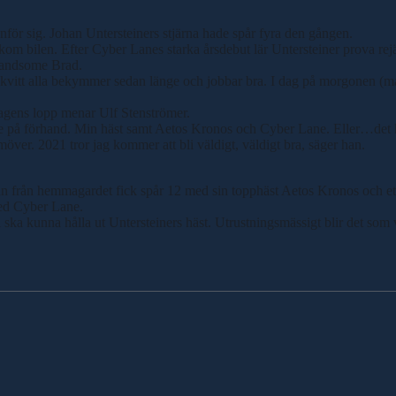
ör sig. Johan Untersteiners stjärna hade spår fyra den gången.
om bilen. Efter Cyber Lanes starka årsdebut lär Untersteiner prova rejä
 Handsome Brad.
 kvitt alla bekymmer sedan länge och jobbar bra. I dag på morgonen (mån
agens lopp menar Ulf Stenströmer.
t lite på förhand. Min häst samt Aetos Kronos och Cyber Lane. Eller…det
över. 2021 tror jag kommer att bli väldigt, väldigt bra, säger han.
iordan från hemmagardet fick spår 12 med sin topphäst Aetos Kronos och 
med Cyber Lane.
 ska kunna hålla ut Untersteiners häst. Utrustningsmässigt blir det som