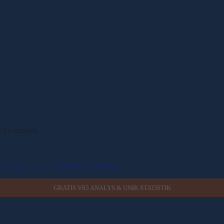
e I comment.
 om hur din kommentarsdata bearbetas
.
GRATIS V85 ANALYS & UNIK STATISTIK