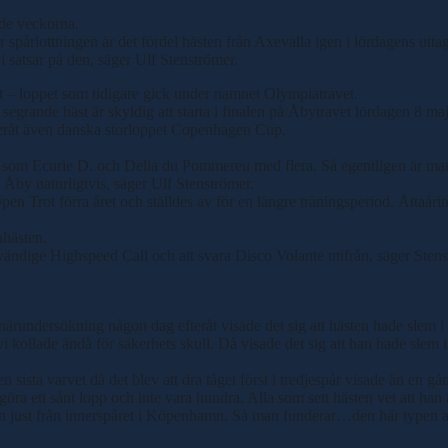
de veckorna.
pårlottningen är det fördel hästen från Axevalla igen i lördagens uttag
 vi satsar på den, säger Ulf Stenströmer.
et – loppet som tidigare gick under namnet Olympiatravet.
rande häst är skyldig att starta i finalen på Åbytravet lördagen 8 maj 
råt även danska storloppet Copenhagen Cup.
stånd som Ecurie D. och Delia du Pommereu med flera. Så egentligen är 
 Åby naturligtvis, säger Ulf Stenströmer.
Open Trot förra året och ställdes av för en längre träningsperiod. Åttaå
ahästen.
ändige Highspeed Call och att svara Disco Volante utifrån, säger Stens
inärundersökning någon dag efteråt visade det sig att hästen hade slem i
 kollade ändå för säkerhets skull. Då visade det sig att han hade slem i
sista varvet då det blev att dra tåget först i tredjespår visade än en gå
göra ett sånt lopp och inte vara hundra. Alla som sett hästen vet att h
ningen just från innerspåret i Köpenhamn. Så man funderar…den här typen a