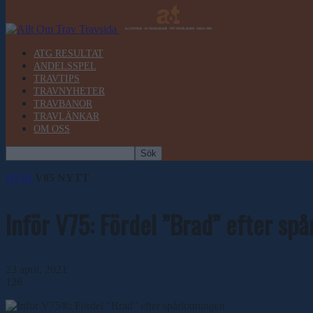
ATG RESULTAT
ANDELSSPEL
TRAVTIPS
TRAVNYHETER
TRAVBANOR
TRAVLÄNKAR
OM OSS
HEM
V85 NYTT
Inför V75: Fördel ”Brad” efter spå
23 april, 2021
126