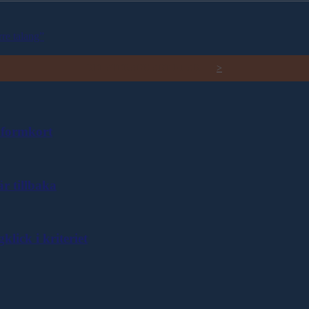
rre talang”
RELATERADE ARTIKLAR
>
formkort
r tillbaka
ick i kriteriet