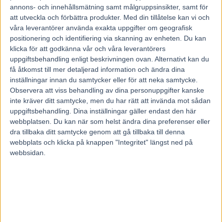
1 december, 2022
annons- och innehållsmätning samt målgruppsinsikter, samt för
93
att utveckla och förbättra produkter.
Med din tillåtelse kan vi och
våra leverantörer använda exakta uppgifter om geografisk
positionering och identifiering via skanning av enheten. Du kan
Jimmy H Andersson jagar sin första seger på V75®.
klicka för att godkänna vår och våra leverantörers
På lördag kan det vara dags. Hans duo vet vad mållinjen ligger.
uppgiftsbehandling enligt beskrivningen ovan. Alternativt kan du
– Det är två segerhungriga grabbar som jag hoppas och tror på,
få åtkomst till mer detaljerad information och ändra dina
säger Bollnästränaren.
inställningar innan du samtycker eller för att neka samtycke.
På lördag avgörs V75® på Bergsåker och omgången kryddas med
Observera att viss behandling av dina personuppgifter kanske
en jackpot där en vinnare kan bli 43 miljoner kronor rikare. Från och
inte kräver ditt samtycke, men du har rätt att invända mot sådan
med den 1 december måste alla hästar tävla med skor och det kan
uppgiftsbehandling. Dina inställningar gäller endast den här
ställa till det en del för både hästar och spelare.
webbplatsen. Du kan när som helst ändra dina preferenser eller
Vad det gäller skor eller inte på hovarna är inget som Jimmy H
Andersson behöver lägga ner så mycket tid på. Han har två hästar
dra tillbaka ditt samtycke genom att gå tillbaka till denna
med på kupongen och bägge tävlar alltid med skor.
webbplats och klicka på knappen "Integritet" längst ned på
– För mina hästar är det bara positivt och jag ser det som en fördel
webbsidan.
för oss och hoppas att vi kan dra nytta av det, säger Jimmy H
Andersson.
Tog en paus från travet
Jimmy H Andersson har en gedigen bakgrund inom travet. Han
jobbade i flera år hos Svante Båth och skötte om två vinnare av
Svensk Travderby, Poochai 2014 och Conlight Ås 2015.
– Det var stort att vinna två gånger i rad och minnen man inte lär