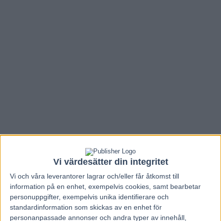
Vi värdesätter din integritet
Hem
V85 Nytt
Vi och våra
leverantorer
lagrar och/eller får åtkomst till
Inför V75 (jackpot): Jimmy tror på sin
information på en enhet, exempelvis cookies, samt bearbetar
personuppgifter, exempelvis unika identifierare och
segervana duo
standardinformation som skickas av en enhet för
personanpassade annonser och andra typer av innehåll,