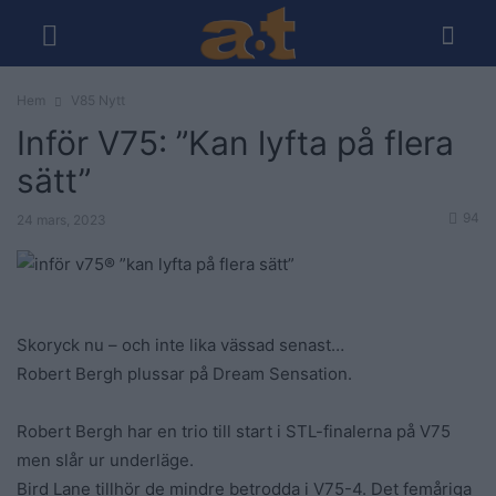
Hem
V85 Nytt
Inför V75: ”Kan lyfta på flera
sätt”
94
24 mars, 2023
Skoryck nu – och inte lika vässad senast…
Robert Bergh plussar på Dream Sensation.
Robert Bergh har en trio till start i STL-finalerna på V75
men slår ur underläge.
Bird Lane tillhör de mindre betrodda i V75-4. Det femåriga