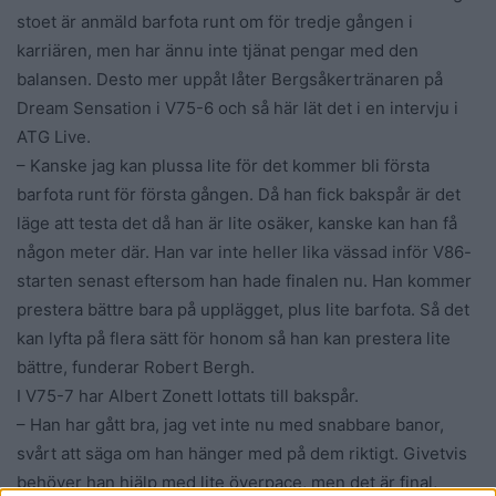
stoet är anmäld barfota runt om för tredje gången i
karriären, men har ännu inte tjänat pengar med den
balansen. Desto mer uppåt låter Bergsåkertränaren på
Dream Sensation i V75-6 och så här lät det i en intervju i
ATG Live.
– Kanske jag kan plussa lite för det kommer bli första
barfota runt för första gången. Då han fick bakspår är det
läge att testa det då han är lite osäker, kanske kan han få
någon meter där. Han var inte heller lika vässad inför V86-
starten senast eftersom han hade finalen nu. Han kommer
prestera bättre bara på upplägget, plus lite barfota. Så det
kan lyfta på flera sätt för honom så han kan prestera lite
bättre, funderar Robert Bergh.
I V75-7 har Albert Zonett lottats till bakspår.
– Han har gått bra, jag vet inte nu med snabbare banor,
svårt att säga om han hänger med på dem riktigt. Givetvis
behöver han hjälp med lite överpace, men det är final,