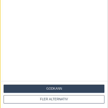
Save my name, email, and website in this browser for the
next time I comment.
GODKÄNN
FLER ALTERNATIV
Denna webbplats använder Akismet för att minska skräppost.