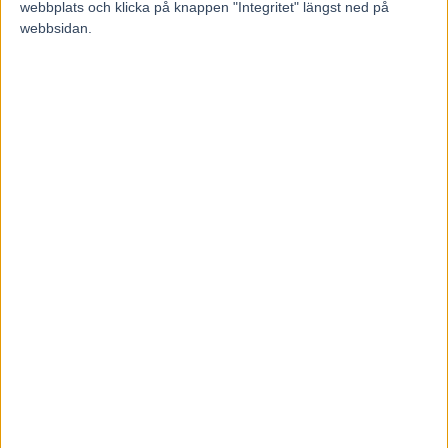
webbplats och klicka på knappen "Integritet" längst ned på
webbsidan.
Inför V85 DANNERO 2 augusti
2026: Obesegrad färgklick i
kriteriet
1 augusti, 2026
V85 Tips RÄTTVIK + Snabbsnack
med Oscar Berglund
1 augusti, 2026
INGA KOMMENTARER
KOMMENTERA ARTIKELN