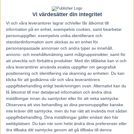
många bra hästar och de kör väl.
Vi värdesätter din integritet
Kanal 75
Vi och våra
leverantorer
lagrar och/eller får åtkomst till
information på en enhet, exempelvis cookies, samt bearbetar
personuppgifter, exempelvis unika identifierare och
standardinformation som skickas av en enhet för
personanpassade annonser och andra typer av innehåll,
annons- och innehållsmätning samt målgruppsinsikter, samt för
att utveckla och förbättra produkter.
Med din tillåtelse kan vi och
våra leverantörer använda exakta uppgifter om geografisk
Föregående artikel
Nästa artikel
positionering och identifiering via skanning av enheten. Du kan
klicka för att godkänna vår och våra leverantörers
Inför V75: Tre chanser för
Inför V75: Statistiken talar
Sjöström
för minst en seger
uppgiftsbehandling enligt beskrivningen ovan. Alternativt kan du
få åtkomst till mer detaljerad information och ändra dina
inställningar innan du samtycker eller för att neka samtycke.
RELATERADE ARTIKLAR
Observera att viss behandling av dina personuppgifter kanske
inte kräver ditt samtycke, men du har rätt att invända mot sådan
uppgiftsbehandling. Dina inställningar gäller endast den här
Inför V85 ÖSTERSUND: Världens
webbplatsen. Du kan när som helst ändra dina preferenser eller
snabbaste hingst är tillbaka
dra tillbaka ditt samtycke genom att gå tillbaka till denna
4 augusti, 2026