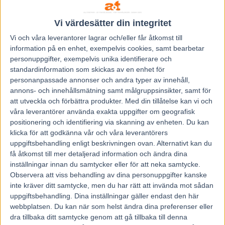
4) som tränas av amatören Joakim Reiser och kommer
från seger med dig i vagnen. Kan hon duga igen?
Vi värdesätter din integritet
– Inte alls omöjligt, så henne vill jag verkligen varna för.
Vi och våra
leverantorer
lagrar och/eller får åtkomst till
Jag såg att hon var streckad på endast två procent och det
information på en enhet, exempelvis cookies, samt bearbetar
är på tok för lite. Hon har absolut toppform och jag har
personuppgifter, exempelvis unika identifierare och
favoriten Spikfaks invändigt om mig och jag tänker inte
standardinformation som skickas av en enhet för
personanpassade annonser och andra typer av innehåll,
bjuda på någon lucka, utan vill helst hålla honom bakom
annons- och innehållsmätning samt målgruppsinsikter, samt för
mig. Garderar man loppet är Klack Nova given på lappen.
att utveckla och förbättra produkter.
Med din tillåtelse kan vi och
I bronsdivisionen får Magnus åter stifta bekantskap med
våra leverantörer använda exakta uppgifter om geografisk
Oscar Berglunds sexåring
12 Pleasure for Cash
(V75-5)
positionering och identifiering via skanning av enheten. Du kan
klicka för att godkänna vår och våra leverantörers
som trots ett lopp i konstant tredjespår på Bergsåker
uppgiftsbehandling enligt beskrivningen ovan. Alternativt kan du
slutade fyra.
få åtkomst till mer detaljerad information och ändra dina
Dina tankar från det sämsta utgångsläget?
inställningar innan du samtycker eller för att neka samtycke.
– Att vi behöver massor av tur härifrån. Han kom aldrig ned
Observera att viss behandling av dina personuppgifter kanske
inte kräver ditt samtycke, men du har rätt att invända mot sådan
i spåren senast utan blev hängande runt om och gjorde en
uppgiftsbehandling. Dina inställningar gäller endast den här
toppinsats. Nu får vi hoppas på högt tempo, för i så fall
webbplatsen. Du kan när som helst ändra dina preferenser eller
kommer hans tunga slutvarv att bita bra. Om det blir dåligt
dra tillbaka ditt samtycke genom att gå tillbaka till denna