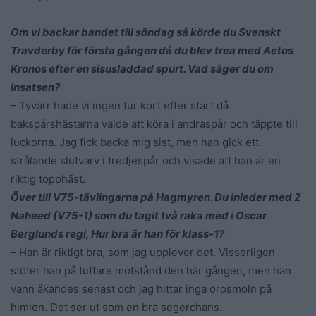
Om vi backar bandet till söndag så körde du Svenskt
Travderby för första gången då du blev trea med Aetos
Kronos efter en sisusladdad spurt. Vad säger du om
insatsen?
– Tyvärr hade vi ingen tur kort efter start då
bakspårshästarna valde att köra i andraspår och täppte till
luckorna. Jag fick backa mig sist, men han gick ett
strålande slutvarv i tredjespår och visade att han är en
riktig topphäst.
Över till V75-tävlingarna på Hagmyren. Du inleder med 2
Naheed (V75-1) som du tagit två raka med i Oscar
Berglunds regi, Hur bra är han för klass-1?
– Han är riktigt bra, som jag upplever det. Visserligen
stöter han på tuffare motstånd den här gången, men han
vann åkandes senast och jag hittar inga orosmoln på
himlen. Det ser ut som en bra segerchans.