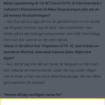
Nästa uppsittning är 1 B.W.T.Devil (V75-2) från innerspår i
voltstart i Diamanstoet åt Mika Haapakangas. Hur ser du
på hennes förutsättningar?
– Hon fick ett bra läge då hon är ganska kvick ut och skulle
jag få spets kommer jag att köra i den positionen. Hon
stöter på en del duktiga konkurrenter som står med tillägg,
men hon bör vara en av de som räknas.
I klass 2-försöket fick 1 Ingesson (V75-3), som tränas av
storebror Mattias, innerspår bakom bilen. Nöjd med
läget?
– Nej, det är jag inte då han tyvärr är långsam ut från start
och riskerar att hamna illa till. Löser det sig under vägen
och vi hittar ut kan han dock tjäna fina pengar, då han håller
god kapacitet för klassen.
”Henne vill jag verkligen varna för”
I dubbelcupens final kör du kallblodet 5 Klack Nova (V7-