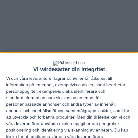
Vi värdesätter din integritet
Vi och våra
leverantorer
lagrar och/eller får åtkomst till
information på en enhet, exempelvis cookies, samt bearbetar
personuppgifter, exempelvis unika identifierare och
standardinformation som skickas av en enhet för
personanpassade annonser och andra typer av innehåll,
Hem
V85 Nytt
annons- och innehållsmätning samt målgruppsinsikter, samt för
Inför V75: Maharajah älskar att träna
att utveckla och förbättra produkter.
Med din tillåtelse kan vi och
våra leverantörer använda exakta uppgifter om geografisk
och tävla
positionering och identifiering via skanning av enheten. Du kan
klicka för att godkänna vår och våra leverantörers