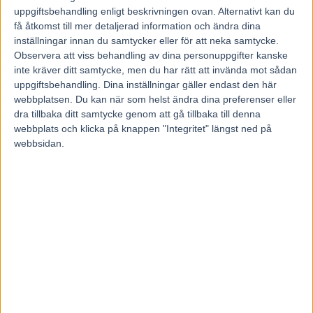
19 november, 2013
uppgiftsbehandling enligt beskrivningen ovan. Alternativt kan du
275
få åtkomst till mer detaljerad information och ändra dina
När hästbussen svänger vänster ut från stallet förvandlas Maharajah.
inställningar innan du samtycker eller för att neka samtycke.
Då vet han att det är tävling. Att det är allvar.
Observera att viss behandling av dina personuppgifter kanske
På lördagen börjar resan mot Gävle och V75 med en vänstersväng.
inte kräver ditt samtycke, men du har rätt att invända mot sådan
– Maharajah är oerhört klok och han älskar att träna och tävla.
uppgiftsbehandling. Dina inställningar gäller endast den här
Egenskaper som gör honom till en vinnare, säger Solvallatränaren
webbplatsen. Du kan när som helst ändra dina preferenser eller
Stefan Hultman.
dra tillbaka ditt samtycke genom att gå tillbaka till denna
webbplats och klicka på knappen "Integritet" längst ned på
webbsidan.
Maharajah har varit svenskt travsports största stjärna de senaste åren.
På lördagen gör publikfavoriten comeback på V75.
Vi får tränaren Stefan Hultman på tråden strax efter måndagens sex
intervaller på rakbanan.
– Hästen är enastående. Han älskar att träna och jag önskar att folk
fått se honom i dag. Han är så motiverad, öronen rakt fram och han
visar verkligen att han tycker att det här är kul.
– Jag körde själv Orecchietti och fick se Maharajah från sidan. Lisa,
skötaren, körde ”Marre” och han såg smällfin ut, berättar Stefan
Hultman.
Utklassade världseliten
Senast Maharajah tävlade på V75 var 20 april på Åby då han