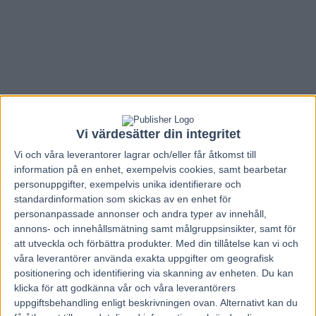
Vi värdesätter din integritet
Vi och våra
leverantorer
lagrar och/eller får åtkomst till
information på en enhet, exempelvis cookies, samt bearbetar
personuppgifter, exempelvis unika identifierare och
standardinformation som skickas av en enhet för
personanpassade annonser och andra typer av innehåll,
annons- och innehållsmätning samt målgruppsinsikter, samt för
Hem
V85 Nytt
att utveckla och förbättra produkter.
Med din tillåtelse kan vi och
våra leverantörer använda exakta uppgifter om geografisk
Inför V75: Med dubbla finalchanser
positionering och identifiering via skanning av enheten. Du kan
klicka för att godkänna vår och våra leverantörers
24 september, 2021
uppgiftsbehandling enligt beskrivningen ovan. Alternativt kan du
123