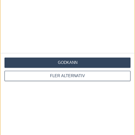
GODKÄNN
FLER ALTERNATIV
Save my name, email, and website in this browser for the
next time I comment.
Denna webbplats använder Akismet för att minska skräppost.