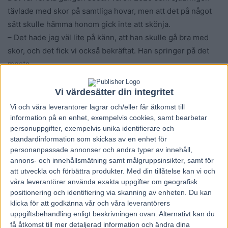
tävlade med skor på samtliga hovar, men att det på något
sätt skulle hämma honom gick inte att skönja.
– Det hade jag väl lite på känn, att han skulle gå bra med
skor, och det fick vi också bekräftat. Han springer på det
mesta.
Precis som på Åby kommer den segerstaplande
fransmannen Ble du Gers att spelas till favorit i söndagens
Vi värdesätter din integritet
drabbning. Men spårlottningen, som tilldelade Lucifer Lane
Vi och våra
leverantorer
lagrar och/eller får åtkomst till
spår fyra bakom startbilen och Ble du Gers bricka nio i det
information på en enhet, exempelvis cookies, samt bearbetar
personuppgifter, exempelvis unika identifierare och
bakre ledet, tilltalar Johan A Nilsson.
standardinformation som skickas av en enhet för
– Jag tänker att trean (VästerboontheNews) öppnar ganska
personanpassade annonser och andra typer av innehåll,
så kvickt men han är nog villig att släppa, har jag en känsla
annons- och innehållsmätning samt målgruppsinsikter, samt för
av. Och skulle jag komma till ledningen är det väl
att utveckla och förbättra produkter.
Med din tillåtelse kan vi och
våra leverantörer använda exakta uppgifter om geografisk
hyperintressant. Jag är lite inne på att det här kan vara
positionering och identifiering via skanning av enheten. Du kan
Lucifers lopp.
klicka för att godkänna vår och våra leverantörers
Lucifer Lane har gått i ledningen vid tolv tillfällen. Tio av de
uppgiftsbehandling enligt beskrivningen ovan. Alternativt kan du
gångerna har han fått vända upp för segerdefilering.
få åtkomst till mer detaljerad information och ändra dina