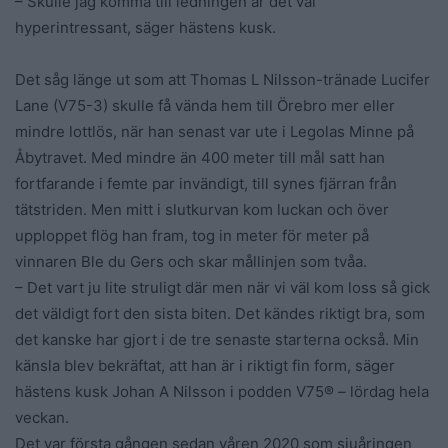
– Skulle jag komma till ledningen är det väl
hyperintressant, säger hästens kusk.
Det såg länge ut som att Thomas L Nilsson-tränade Lucifer
Lane (V75-3) skulle få vända hem till Örebro mer eller
mindre lottlös, när han senast var ute i Legolas Minne på
Åbytravet. Med mindre än 400 meter till mål satt han
fortfarande i femte par invändigt, till synes fjärran från
tätstriden. Men mitt i slutkurvan kom luckan och över
upploppet flög han fram, tog in meter för meter på
vinnaren Ble du Gers och skar mållinjen som tvåa.
– Det vart ju lite struligt där men när vi väl kom loss så gick
det väldigt fort den sista biten. Det kändes riktigt bra, som
det kanske har gjort i de tre senaste starterna också. Min
känsla blev bekräftat, att han är i riktigt fin form, säger
hästens kusk Johan A Nilsson i podden V75® – lördag hela
veckan.
Det var första gången sedan våren 2020 som sjuåringen