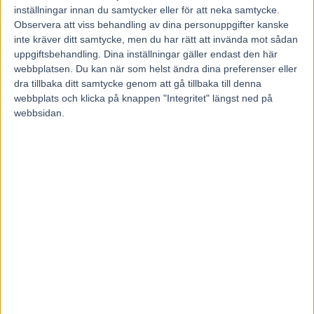
inställningar innan du samtycker eller för att neka samtycke.
Observera att viss behandling av dina personuppgifter kanske
Ola Johansson, Kanal 75
inte kräver ditt samtycke, men du har rätt att invända mot sådan
uppgiftsbehandling. Dina inställningar gäller endast den här
webbplatsen. Du kan när som helst ändra dina preferenser eller
dra tillbaka ditt samtycke genom att gå tillbaka till denna
webbplats och klicka på knappen "Integritet" längst ned på
webbsidan.
Föregående artikel
Nästa artikel
V75 Tips + Massor med
Inför V75 (söndag):
Nästagångare till SOLVALLA
Stjärnskottet hoppas runda
26 december 2021
av succéåret med finalseger
RELATERADE ARTIKLAR
V85 Tips ÖSTERSUND +
Snabbsnack med Sandra
Eriksson