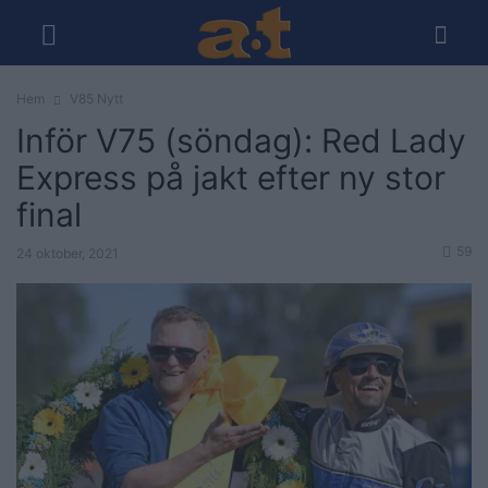
Hem
V85 Nytt
Inför V75 (söndag): Red Lady
Express på jakt efter ny stor
final
59
24 oktober, 2021