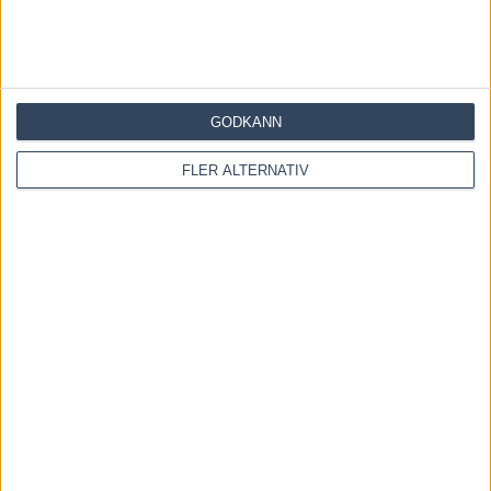
Inför V85 ÖSTERSUND: Världens
snabbaste hingst är tillbaka
GODKÄNN
4 augusti, 2026
FLER ALTERNATIV
INGA KOMMENTARER
KOMMENTERA ARTIKELN