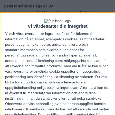
Senast målfotoslagen i EM
Loppet senast var EM för treåringar som kördes på
hemmabanan i samband med SM-dagen. Red Lady Express
tog hand om ledningen och höll den positionen fram till de
Vi värdesätter din integritet
allra sista stegen. Fransyskan Ivensong fick fritt spelrum
Vi och våra
leverantorer
lagrar och/eller får åtkomst till
invändigt, avslutade blixtsnabbt och hann fram för
information på en enhet, exempelvis cookies, samt bearbetar
personuppgifter, exempelvis unika identifierare och
målfotoseger.
standardinformation som skickas av en enhet för
– Tanken var väl egentligen från början aldrig att gå ut där
personanpassade annonser och andra typer av innehåll,
men i och med att det inte blev något lopp för henne i oaks
annons- och innehållsmätning samt målgruppsinsikter, samt för
så valde vi att starta. Hon var inte toppad på något sätt,
att utveckla och förbättra produkter.
Med din tillåtelse kan vi och
våra leverantörer använda exakta uppgifter om geografisk
men gjorde det jäkligt bra även om det blev tajt på linjen
positionering och identifiering via skanning av enheten. Du kan
och hon åkte dit. Jag skulle tro att hon är några meter
klicka för att godkänna vår och våra leverantörers
bättre till den här starten, hon känns väldigt bra i
uppgiftsbehandling enligt beskrivningen ovan. Alternativt kan du
träningen.
få åtkomst till mer detaljerad information och ändra dina
inställningar innan du samtycker eller för att neka samtycke.
Observera att viss behandling av dina personuppgifter kanske
Tror på tredje raka årgångsfinalen
inte kräver ditt samtycke, men du har rätt att invända mot sådan
På söndag väntar alltså nästa stora uppgift för Red Lady
uppgiftsbehandling. Dina inställningar gäller endast den här