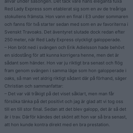
allvar under säsongen. Det tack vare hans eleganta fuxa
Red Lady Express som etablerat sig som en av de treåriga
stokullens främsta. Hon vann en final i E3 under sommaren
och fanns för två starter sedan med som en av favoriterna i
Svenskt Travoaks. Det äventyret slutade dock redan efter
250 meter, när Red Lady Express olyckligt galopperade.
– Hon bröt ned i svängen och Erik Adielsson hade behövt
en sidostång för att kunna korrigera henne, men det är
sådant som händer. Hon var ju riktigt bra senast och flög
fram genom svängen i samma läge som hon galopperade i
oaks, så man vet aldrig riktigt sådant där på förhand, säger
Christian och sammanfattar:
– Det var väl tråkigt på det viset såklart, men man får
försöka tänka på det positivt och jag är glad att vi tog oss
till en till stor final. Sedan att det blev galopp, det är så det
är i trav. Därför kändes det skönt att hon var så bra senast,
att hon kunde kontra direkt med en bra prestation.