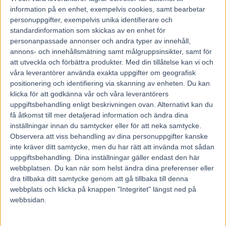
19 juni, 2019
information på en enhet, exempelvis cookies, samt bearbetar
114
personuppgifter, exempelvis unika identifierare och
standardinformation som skickas av en enhet för
personanpassade annonser och andra typer av innehåll,
Inför V75: ”Tarzan” önskar vackert
annons- och innehållsmätning samt målgruppsinsikter, samt för
midsommarväder
att utveckla och förbättra produkter.
Med din tillåtelse kan vi och
våra leverantörer använda exakta uppgifter om geografisk
Det blir en fin sommardag i Kalmar på söndag.
positionering och identifiering via skanning av enheten. Du kan
Stefan ”Tarzan” Melander vill gärna bestämma att det blir så och
klicka för att godkänna vår och våra leverantörers
tänker då i första hand på sina hästar.
uppgiftsbehandling enligt beskrivningen ovan. Alternativt kan du
Disco Volante slet med banan i regnet i Elitloppet.
– Disco känns fortsatt kanonfin men har aldrig varit bra på dåligt
få åtkomst till mer detaljerad information och ändra dina
underlag – så elitloppsstarten glömmer vi.
inställningar innan du samtycker eller för att neka samtycke.
Observera att viss behandling av dina personuppgifter kanske
Under midsommarhelgen flyttas V75 fram till söndagen då
inte kräver ditt samtycke, men du har rätt att invända mot sådan
Kalmartravet enligt traditionen håller i tävlandet med guldloppet
uppgiftsbehandling. Dina inställningar gäller endast den här
Kalmarsundspokalen som den finaste blomman i V75-kransen.
Första start för V75 är den vanliga 16.20 den här söndagen.
webbplatsen. Du kan när som helst ändra dina preferenser eller
Huvudloppet Kalmarsundspokalen över kort distans går som den
dra tillbaka ditt samtycke genom att gå tillbaka till denna
tredje avdelningen och Solvallatränaren räknar till flera riktigt kvicka
webbplats och klicka på knappen "Integritet" längst ned på
hästar i startlistan.
webbsidan.
– Det blev en hel del startsnabba hästar med bra spår – men han är
startsnabb själv också så det blir nog bra. Vi får se var han hamnar
helt enkelt, säger Melander.