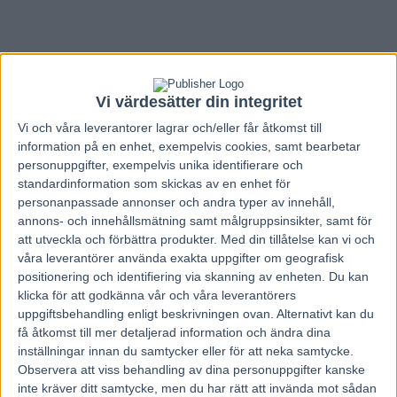
Vi värdesätter din integritet
Vi och våra
leverantorer
lagrar och/eller får åtkomst till
information på en enhet, exempelvis cookies, samt bearbetar
personuppgifter, exempelvis unika identifierare och
standardinformation som skickas av en enhet för
personanpassade annonser och andra typer av innehåll,
annons- och innehållsmätning samt målgruppsinsikter, samt för
att utveckla och förbättra produkter.
Med din tillåtelse kan vi och
våra leverantörer använda exakta uppgifter om geografisk
positionering och identifiering via skanning av enheten. Du kan
klicka för att godkänna vår och våra leverantörers
Hem
V85 Nytt
uppgiftsbehandling enligt beskrivningen ovan. Alternativt kan du
få åtkomst till mer detaljerad information och ändra dina
Inför V75: Tre chanser på hemmaplan
inställningar innan du samtycker eller för att neka samtycke.
Observera att viss behandling av dina personuppgifter kanske
1 april, 2023
inte kräver ditt samtycke, men du har rätt att invända mot sådan
68