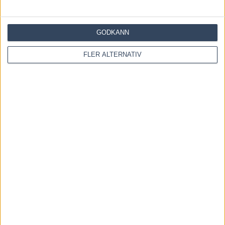
Inför V85 ÖSTERSUND: Världens snabbaste hingst
är tillbaka
GODKÄNN
4 augusti, 2026
FLER ALTERNATIV
Inför V85 DANNERO 2 augusti 2026: Obesegrad
färgklick i kriteriet
1 augusti, 2026
INGA KOMMENTARER
KOMMENTERA ARTIKELN