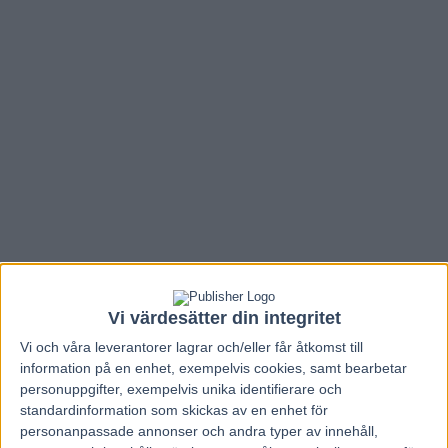
Vi värdesätter din integritet
Hem
V85 Nytt
Vi och våra
leverantorer
lagrar och/eller får åtkomst till
information på en enhet, exempelvis cookies, samt bearbetar
Inför V75: ”Tror att Örjan är inne på att
personuppgifter, exempelvis unika identifierare och
köra i ledningen”
standardinformation som skickas av en enhet för
personanpassade annonser och andra typer av innehåll,