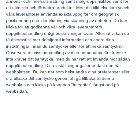
22 maj, 2020
annons- och innehållsmätning samt målgruppsinsikter, samt för
211
att utveckla och förbättra produkter.
Med din tillåtelse kan vi och
våra leverantörer använda exakta uppgifter om geografisk
positionering och identifiering via skanning av enheten. Du kan
klicka för att godkänna vår och våra leverantörers
Ta emot favoriten eller släppa?
Fredrik Linder svävar inte på målet när det gäller taktiken för Falcon
uppgiftsbehandling enligt beskrivningen ovan. Alternativt kan du
Am.
få åtkomst till mer detaljerad information och ändra dina
– Jag hoppas att tror att Örjan är inne på att köra i ledningen, det
inställningar innan du samtycker eller för att neka samtycke.
hade jag gjort i alla fall, säger tränaren med två glödheta segerbud i
Observera att viss behandling av dina personuppgifter kanske
lördagens jackpotomgång.
inte kräver ditt samtycke, men du har rätt att invända mot sådan
Lördagens inledande V75-avdelning ser en storfavorit i Robert
uppgiftsbehandling. Dina inställningar gäller endast den här
Berghs förvandlingsnummer Vikens High Yield som radat upp tre
webbplatsen. Du kan när som helst ändra dina preferenser eller
raka segrar på topptider över tre olika distanser.
dra tillbaka ditt samtycke genom att gå tillbaka till denna
Nu vankas det springspår och en ny kusk i Per Lennartsson, men
webbplats och klicka på knappen "Integritet" längst ned på
invändigt står motbudet Falcon Am som också kommer från tre raka
webbsidan.
segrar.
De flesta experter verkar ense om att Falcon Am ska ta ledningen
och få Vikens High Yield på utsidan.
Tränaren Fredrik Linder har tidigare beskrivit sin häst som
”fruktansvärt snabb ur blocken” och säger inte emot.
– Jag vidhåller det, han har inte blivit segare från start. Sedan tycker
jag att Örjan (Kihlström) är lite undervärderad från springspår, han
är nog topp-3 i Sverige, säger Linder.
Men vad händer sedan?