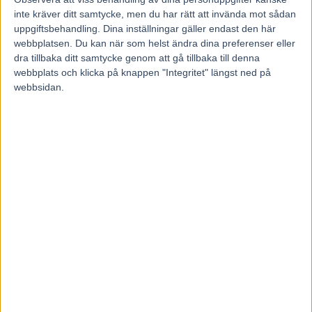
inte kräver ditt samtycke, men du har rätt att invända mot sådan
uppgiftsbehandling. Dina inställningar gäller endast den här
Föregående artikel
Nästa artikel
webbplatsen. Du kan när som helst ändra dina preferenser eller
Inför V75: ”Han måste ha en
Inför V75: Hallå där, Fredrik B
dra tillbaka ditt samtycke genom att gå tillbaka till denna
bra chans”
Larsson…
webbplats och klicka på knappen "Integritet" längst ned på
webbsidan.
RELATERADE ARTIKLAR
Inför V85 ÖSTERSUND: Till
mammas gata med två formkort
6 augusti, 2026
Inför V85 ÖSTERSUND: Världens
snabbaste hingst är tillbaka
4 augusti, 2026
Inför V85 DANNERO 2 augusti