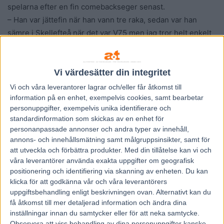
spelarna efter en fin comebackseger senast.
– Han var jättefin när han vann tre raka, sedan var han
sämre i Skellefteå när det var V75 men jag tror helt enkelt
hästen hade en sämre dag. Gången efter när han ställde till
en olycka så blev det också väldigt struligt, då fick han en
liten paus. När han nu var tillbaks så var det tryck och
Vi värdesätter din integritet
spänst i hästen igen. Jag hoppas det ska fungera, det blir
Vi och våra
leverantorer
lagrar och/eller får åtkomst till
kanske lite täta starter det är väl det jag är lite orolig för.
information på en enhet, exempelvis cookies, samt bearbetar
personuppgifter, exempelvis unika identifierare och
Jag är glad för att han fick bakspår. Jag tror det passar bra
standardinformation som skickas av en enhet för
att börja bakom hästar direkt i alla fall än att vara framme
personanpassade annonser och andra typer av innehåll,
vid vingen.
annons- och innehållsmätning samt målgruppsinsikter, samt för
att utveckla och förbättra produkter.
Med din tillåtelse kan vi och
våra leverantörer använda exakta uppgifter om geografisk
Lars-Ove Pettersson, Kanal 75
positionering och identifiering via skanning av enheten. Du kan
klicka för att godkänna vår och våra leverantörers
uppgiftsbehandling enligt beskrivningen ovan. Alternativt kan du
få åtkomst till mer detaljerad information och ändra dina
inställningar innan du samtycker eller för att neka samtycke.
Observera att viss behandling av dina personuppgifter kanske