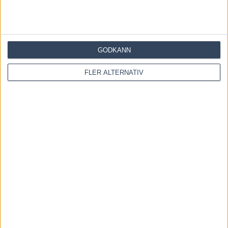
GODKÄNN
Save my name, email, and website in this browser for the
FLER ALTERNATIV
next time I comment.
Denna webbplats använder Akismet för att minska skräppost.
Lär dig om hur din kommentarsdata bearbetas
.