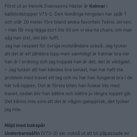
Först ut av Henrik Svenssons hästar är
Kalmar
i
kallblodsloppet V75-2. Den femårige hingsten har spår 1
och står 20 meter före bland andra favoriten Tekno Jerven.
– Han får nog lägga bort lite till om vi ska ha chans, om man
såg han sist, det blir tufft.
Jag har respekt för övriga motståndare också. Jag tycker
att det är ett jättebra lopp men samtidigt är Kalmar bra när
han är i ordning och jag hoppas han är det, det är viktigast.
– Jag tycker att han kändes bra senast, han har haft lite
problem med travet ett tag och nu har han fungerat bra i de
här två loppen. Det är första biten han fuskar lite med
travet, sedan blir han bättre och bättre ju längre loppet går.
Det känns inte som att det är någon galopprisk, det tycker
jag inte.
Nöjd med bakspår
Underbarosåfin
(V75-3) ser också ut att bli påpassade av