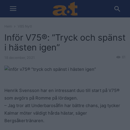
Hem
V85 Nytt
Inför V75®: ”Tryck och spänst
i hästen igen”
61
18 december, 2021
Henrik Svensson har en intressant duo till start på V75®
som avgörs på Romme på lördagen.
– Jag tror att Underbarosåfin har bättre chans, jag tycker
Kalmar möter väldigt hårda hästar, säger
Bergsåkertränaren.