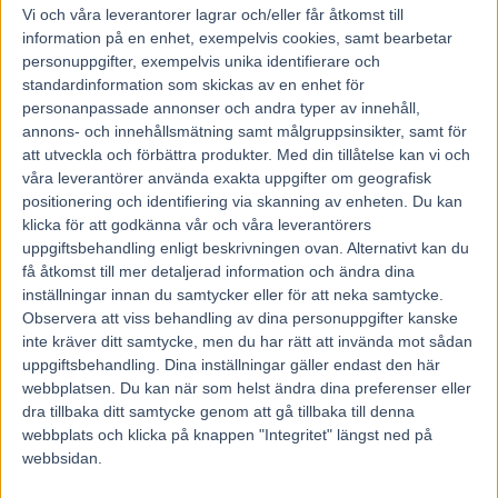
Det kan bli mer stall Liljendahl på Bergsåker, han har två
Vi och våra
leverantorer
lagrar och/eller får åtkomst till
intressanta hästar till i omgången.
information på en enhet, exempelvis cookies, samt bearbetar
personuppgifter, exempelvis unika identifierare och
– 11 Perpetuate
(V86-1) var bra som fyraåring och jag hade
standardinformation som skickas av en enhet för
förhoppningar på honom förra året, men han var inte riktigt
personanpassade annonser och andra typer av innehåll,
fräsch och det blev bara tre starter för honom. Vi valde att
annons- och innehållsmätning samt målgruppsinsikter, samt för
operera honom i framknäna och det ser ut att ha slagit väl
att utveckla och förbättra produkter.
Med din tillåtelse kan vi och
våra leverantörer använda exakta uppgifter om geografisk
ut. Han känns jättefin i träningen och jag har kört
positionering och identifiering via skanning av enheten. Du kan
1.17,5/2100 meter med honom på bra sätt och han är väl
klicka för att godkänna vår och våra leverantörers
förberedd. Jag tror på en bra prestation, men från det här
uppgiftsbehandling enligt beskrivningen ovan. Alternativt kan du
spåret över kort distans så blir det inte lätt att komma in i
få åtkomst till mer detaljerad information och ändra dina
inställningar innan du samtycker eller för att neka samtycke.
matchen.
Observera att viss behandling av dina personuppgifter kanske
– 4 Dorothea Mil
(V86-7) inledde väldigt bra som treåring
inte kräver ditt samtycke, men du har rätt att invända mot sådan
och vann ett kval till E3 och satt sedan fast i finalen. Vi fick
uppgiftsbehandling. Dina inställningar gäller endast den här
bekymmer med våra hästar ett tag under förra året och hon
webbplatsen. Du kan när som helst ändra dina preferenser eller
dra tillbaka ditt samtycke genom att gå tillbaka till denna
gick ner sig rejält. Nu valde vi att sluta tävla med henne i
webbplats och klicka på knappen "Integritet" längst ned på
tid och hon verkar ha hittat sig själv igen. Hon har fått träna
webbsidan.
på ordentligt och även hon har travat 1.17,5/2100 meter