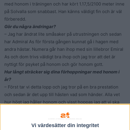
med honom i träningen och har kört 1.17,5/2100 meter inne
på Solvalla som snabbast. Han känns väldigt fin och är väl
förberedd.
Gör du några ändringar?
– Jag har ändrat lite småsaker på utrustningen och sedan
har Admiral As för första gången kunnat gå i hagen med
andra hästar. Numera går han ihop med sin lillebror Emiral
As och dom trivs väldigt bra ihop och jag tror att det är
nyttigt för psyket på honom och gör honom gott.
Hur långt sträcker sig dina förhoppningar med honom i
år?
– Först tar vi detta lopp och jag tror på en bra prestation
och sedan är det upp till hästen vad som händer. Alla vet
hur högt jag håller honom och visst hoppas jag att vi ska
kunna vara med i de större loppen.
Har för lite pengar på sig
Vi värdesätter din integritet