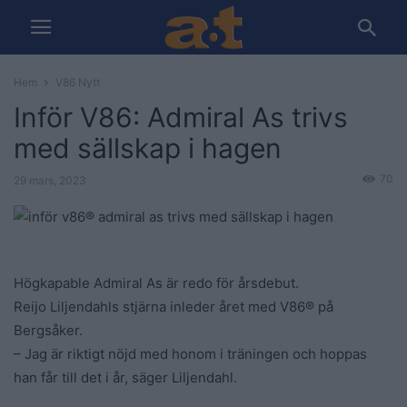
Hem
V86 Nytt
Inför V86: Admiral As trivs
med sällskap i hagen
70
29 mars, 2023
Högkapable Admiral As är redo för årsdebut.
Reijo Liljendahls stjärna inleder året med V86® på
Bergsåker.
– Jag är riktigt nöjd med honom i träningen och hoppas
han får till det i år, säger Liljendahl.