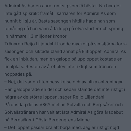
Admiral As har en aura runt sig som få hästar. Nu har det
inte gått spikrakt framåt i karriären för Admiral As som
hunnit bli sju år. Bästa säsongen hittills hade han som
femåring då han vann åtta lopp på elva starter och sprang
in närmare 1,3 miljoner kronor.
Tränaren Reijo Liljendahl trodde mycket på sin stjärna förra
säsongen och siktade bland annat på Elitloppet. Admiral As
fick en inbjudan, men en galopp på upploppet kostade en
finalplats. Resten av året blev inte riktigt som tränaren
hoppades på.
– Nej, det var en liten besvikelse och av olika anledningar.
Han galopperade en del och sedan stämde det inte riktigt i
några av de större loppen, säger Reijo Liljendahl.
På onsdag delas V86® mellan Solvalla och Bergsåker och
Solvallatränaren har valt att låta Admiral As göra årsdebut
på Bergsåker i Gösta Bergengrens Minne.
– Det loppet passar bra att börja med. Jag är riktigt nöjd