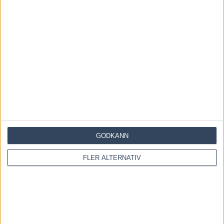
28 juli, 2026
Inför V86: Ska den söta
travhistorien fortsätta?
22 juli, 2026
INGA KOMMENTARER
KOMMENTERA ARTIKELN
GODKÄNN
FLER ALTERNATIV