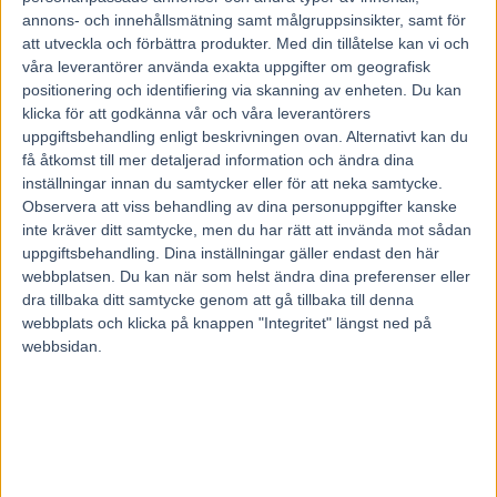
13 september, 2023
annons- och innehållsmätning samt målgruppsinsikter, samt för
111
att utveckla och förbättra produkter.
Med din tillåtelse kan vi och
våra leverantörer använda exakta uppgifter om geografisk
positionering och identifiering via skanning av enheten. Du kan
Säg Sprintermästaren Beijing Boy, stålhästen Spring Erom,
klicka för att godkänna vår och våra leverantörers
Leonardo Bob, Tunk Nafets och Royal Frostline och tanken förs
uppgiftsbehandling enligt beskrivningen ovan. Alternativt kan du
osökt till Dan Widegren. Men sedan en tid för den framgångsrika
Halmstadstränaren en mer tillbakadragen tillvaro. Numera finns blott
få åtkomst till mer detaljerad information och ändra dina
fyra hästar på träningslistan och sedan i vintras titulerar han sig b-
inställningar innan du samtycker eller för att neka samtycke.
tränare.
Observera att viss behandling av dina personuppgifter kanske
– Ja, sedan den 15 februari, när jag fyllde 60. Det har varit min plan
inte kräver ditt samtycke, men du har rätt att invända mot sådan
hela tiden, att jag skulle dra ned på det och nu har vi bara fyra hästar
uppgiftsbehandling. Dina inställningar gäller endast den här
i träning. Det är hästar som jag har åt ägare som har varit hos mig
webbplatsen. Du kan när som helst ändra dina preferenser eller
länge, säger Dan.
Men framtiden är säkrad.
dra tillbaka ditt samtycke genom att gå tillbaka till denna
För Widegren arbetar nära tillsammans med Gustav Johansson. Den
webbplats och klicka på knappen "Integritet" längst ned på
20-åriga kusktalangen som tagit de svenska travovalerna med storm
webbsidan.
på några få år och som ligger i topp 15 bland landets segerrikaste
kuskar hittills i år.
– Gustav arbetar ju här i samma stall och tanken är att han ska ta
över, han har väl bara en kurs kvar nu i proffstränarutbildningen.
Det är skoj och det känns inspirerande med ungdomen. Vi får se hur
det blir med upplägget exakt, men tanken är att Gustav ska bli chef,
så kan jag ägna mig åt annat och ta semester när jag vill…