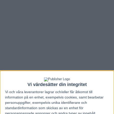
Vi värdesätter din integritet
Hem
V86 Nytt
Vi och våra
leverantorer
lagrar och/eller får åtkomst till
Inför V86: Boreas en frisk fläkt hos
information på en enhet, exempelvis cookies, samt bearbetar
personuppgifter, exempelvis unika identifierare och
Widegren
standardinformation som skickas av en enhet för
personanpassade annonser och andra typer av innehåll,