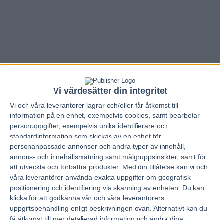
Vi värdesätter din integritet
Vi och våra
leverantorer
lagrar och/eller får åtkomst till
information på en enhet, exempelvis cookies, samt bearbetar
personuppgifter, exempelvis unika identifierare och
standardinformation som skickas av en enhet för
personanpassade annonser och andra typer av innehåll,
annons- och innehållsmätning samt målgruppsinsikter, samt för
Hem
V86 Nytt
att utveckla och förbättra produkter.
Med din tillåtelse kan vi och
våra leverantörer använda exakta uppgifter om geografisk
Inför V86: Gyllene läge för blixtsnabb
positionering och identifiering via skanning av enheten. Du kan
klicka för att godkänna vår och våra leverantörers
Golden Stone
uppgiftsbehandling enligt beskrivningen ovan. Alternativt kan du
få åtkomst till mer detaljerad information och ändra dina