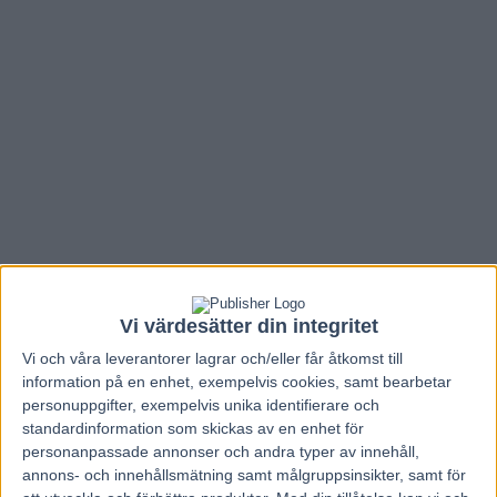
Vi värdesätter din integritet
Vi och våra
leverantorer
lagrar och/eller får åtkomst till
Hem
V86 Nytt
information på en enhet, exempelvis cookies, samt bearbetar
personuppgifter, exempelvis unika identifierare och
Inför V86: ”Han har tagit sina tre segrar
standardinformation som skickas av en enhet för
i min regi på allra bästa sätt”
personanpassade annonser och andra typer av innehåll,
annons- och innehållsmätning samt målgruppsinsikter, samt för