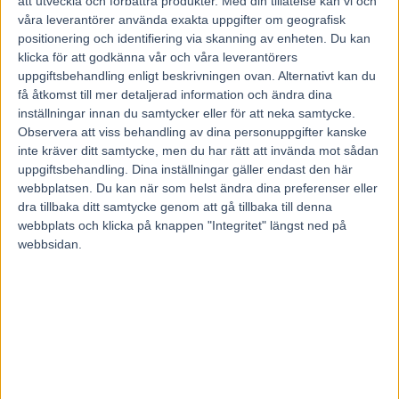
att utveckla och förbättra produkter.
Med din tillåtelse kan vi och
17 november, 2020
130
våra leverantörer använda exakta uppgifter om geografisk
positionering och identifiering via skanning av enheten. Du kan
klicka för att godkänna vår och våra leverantörers
uppgiftsbehandling enligt beskrivningen ovan. Alternativt kan du
Att vinna fem lopp i rad och bilda ett snyggt staket i programmet är
få åtkomst till mer detaljerad information och ändra dina
få förunnat. En som har lyckats är fyraårige Behind Bars som på
inställningar innan du samtycker eller för att neka samtycke.
onsdag provar lyckan på Solvalla.
Observera att viss behandling av dina personuppgifter kanske
– Vi åker till Solvalla för att försöka förlänga segerraden, men vi är
inte kräver ditt samtycke, men du har rätt att invända mot sådan
samtidigt medvetna om att det är hans tuffaste lopp i karriären, hälsar
uppgiftsbehandling. Dina inställningar gäller endast den här
tränaren och kusken Johan Untersteiner.
webbplatsen. Du kan när som helst ändra dina preferenser eller
Behind Bars inledde karriären i fjol som treåring hos Viktor Lyck,
dra tillbaka ditt samtycke genom att gå tillbaka till denna
där han debuterade med seger på Romme i slutet av oktober. Två
webbplats och klicka på knappen "Integritet" längst ned på
veckor senare följde han upp det med en vinst på Solvalla.
webbsidan.
Därefter blev han såld till hästägare i Laholm.
– Vi fick nys om att han var till salu. Jag gillade vad jag såg av
segrarna och han hade även en tilltalande stamtavla, berättar Johan
och tillägger:
– Starten blev dock inte vad vi hade tänkt oss. Han åkte nämligen på
en senskada som tog tid att läka.
Hos nye tränaren Johan Untersteiner blev därför debuten senarelagd
och skedde först på Åby 1 oktober där han segrade på 1.14,6/2140
meter autostart.
Två veckor senare var det dags för andra starten i den ny regin.