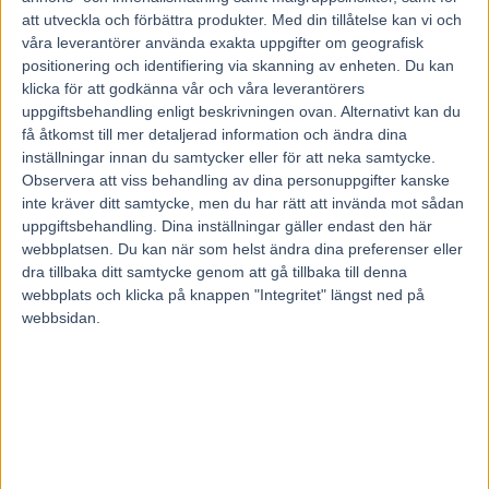
att utveckla och förbättra produkter.
Med din tillåtelse kan vi och
våra leverantörer använda exakta uppgifter om geografisk
positionering och identifiering via skanning av enheten. Du kan
Ante och Tina Lisell driver en liten tränarrörelse på amatörbasis.
På onsdagen tar de upp kampen med de stora namnen på Solvalla.
klicka för att godkänna vår och våra leverantörers
Då selar de ut två hästar på V86 och störst förhoppningar ställs på
uppgiftsbehandling enligt beskrivningen ovan. Alternativt kan du
årsdebuterande Java Grande.
få åtkomst till mer detaljerad information och ändra dina
– Vi ska göra ett försök att ge proffsen en match, säger Ante Lisell.
inställningar innan du samtycker eller för att neka samtycke.
Observera att viss behandling av dina personuppgifter kanske
Paret Lisell träffades för 15 år sedan. Lika länge har de tränat
travhästar tillsammans. På gården strax utanför Rättvik har de åtta
inte kräver ditt samtycke, men du har rätt att invända mot sådan
hästar som de sköter om och tränar vid sidan av sina vanliga arbeten.
uppgiftsbehandling. Dina inställningar gäller endast den här
Tina arbetar inom äldrevården och Ante kör bland annat lastbil och
webbplatsen. Du kan när som helst ändra dina preferenser eller
grävmaskin.
dra tillbaka ditt samtycke genom att gå tillbaka till denna
– Jag har nyss varit ute och sandat och ska nu hem till hästarna.
webbplats och klicka på knappen "Integritet" längst ned på
Visst är det mycket jobb men det är vad som krävs om det ska hålla
webbsidan.
ihop. Och det är ju också något man väljer själv, en livsstil. Men om
man fick timlön för alla timmar man lägger ner då skulle man tjäna
bra, säger Ante och skrattar.
Mr Vole bäst hittills
Allt hårt jobb har gett utdelning. Genom åren har Lisells fått fram
flera duktiga hästar. Till exempel hårdingen Mr Vole som skördade
stora framgångar i långloppen i början av 00-talet. Bland meriterna
finns seger i Walter Lundbergs Memorial och en andraplats i Harper