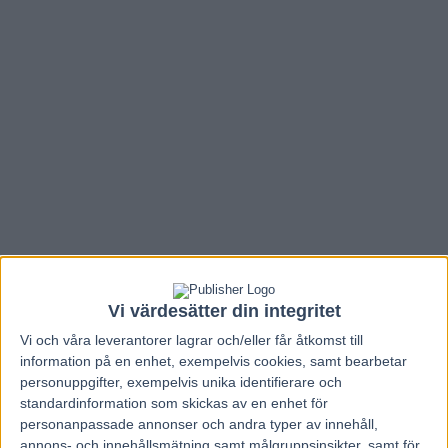
Vi värdesätter din integritet
Hem
V86 Nytt
Vi och våra
leverantorer
lagrar och/eller får åtkomst till
information på en enhet, exempelvis cookies, samt bearbetar
Inför V86: Hoppas tvåla till proffsen
personuppgifter, exempelvis unika identifierare och
standardinformation som skickas av en enhet för
27 februari, 2012
personanpassade annonser och andra typer av innehåll,
232
annons- och innehållsmätning samt målgruppsinsikter, samt för