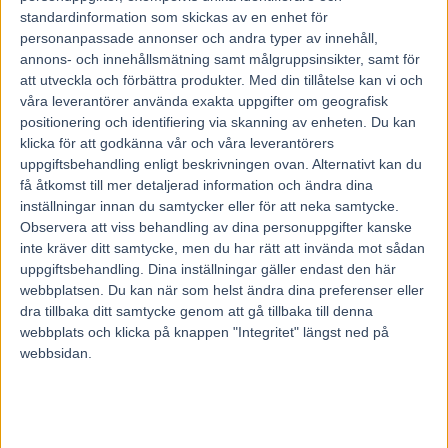
12 april, 2022
standardinformation som skickas av en enhet för
97
personanpassade annonser och andra typer av innehåll,
annons- och innehållsmätning samt målgruppsinsikter, samt för
att utveckla och förbättra produkter.
Med din tillåtelse kan vi och
Fyra segrar, fyra starter.
våra leverantörer använda exakta uppgifter om geografisk
Hans R Strömberg har en jättetalang i treåriga Xerava C.D.
positionering och identifiering via skanning av enheten. Du kan
– Hon är en riktig drömhäst, säger tränaren.
klicka för att godkänna vår och våra leverantörers
Solvalla och Åby delar på onsdagens V86® och på nationalarenan
uppgiftsbehandling enligt beskrivningen ovan. Alternativt kan du
gör ett treårigt sto med en lovande framtid ett återbesök.
5 Xerava
få åtkomst till mer detaljerad information och ändra dina
C.D
(V86-2) har påbörjat sin tävlingskarriär helt fläckfritt. På fyra
inställningar innan du samtycker eller för att neka samtycke.
starter har det blivit fyra segrar.
Observera att viss behandling av dina personuppgifter kanske
Nu väntar ett nytt framträdande i Stockholm, då Vårfavoriten för
ston ska avgöras.
inte kräver ditt samtycke, men du har rätt att invända mot sådan
– Hon har gjort allt rätt hittills, kommit rätt på det varje gång. Det är
uppgiftsbehandling. Dina inställningar gäller endast den här
häftigt, säger tränaren Hans R Strömberg.
webbplatsen. Du kan när som helst ändra dina preferenser eller
Efter att Rättviksstoet inlett med två raka i fjol som tvååring har hon
dra tillbaka ditt samtycke genom att gå tillbaka till denna
hittills i år huserat på Solvalla. Senast spände man bågen i en
webbplats och klicka på knappen "Integritet" längst ned på
upplaga av Margaretas Tidiga Unghästserie mot delar av kulleliten,
webbsidan.
något som resulterade i en imponerande seger. Xerava C.D anförde
varje meter av loppet och lättade över upploppet undan med ett par
längder, till synes med en hel del bränsle kvar i tanken.
– Det såg så ut i alla fall, Örjan Kihlström menade att det fanns
krafter sparade.