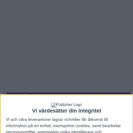
Hem
V86 Nytt
Vi värdesätter din integritet
Inför V86 (jackpot): Drömhästen på jakt
Vi och våra
leverantorer
lagrar och/eller får åtkomst till
efter femte raka
information på en enhet, exempelvis cookies, samt bearbetar
personuppgifter, exempelvis unika identifierare och