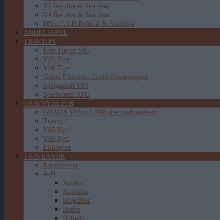
V5 Resultat & Startlista
V4 Resultat & Startlista
DD och LD Resultat & Startlista
ANDELSSPEL
TRAVTIPS
Fem Tippar V85
V85 Tips
V86 Tips
Gratis Travtips – Gratis Nästagångare
Spelguiden V85
Spelformer ATG
TRAVNYHETER
GRATIS V85 och V86 tips med analyser
Travnytt
V85 Nytt
V86 Nytt
Elitloppet
TRAVBANOR
Kartöversikt
A-H
Arvika
Axevalla
Bergsåker
Boden
Bollnäs