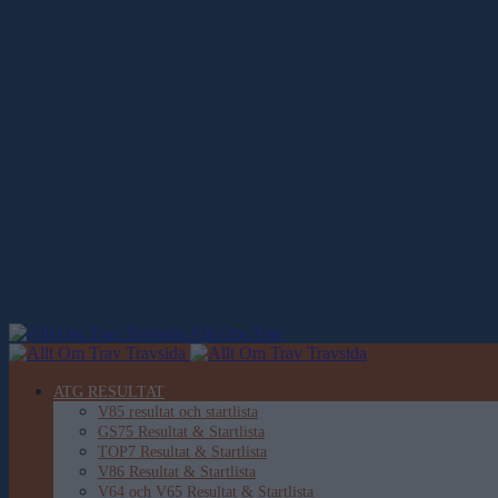
Allt Om Trav
ATG RESULTAT
V85 resultat och startlista
GS75 Resultat & Startlista
TOP7 Resultat & Startlista
V86 Resultat & Startlista
V64 och V65 Resultat & Startlista