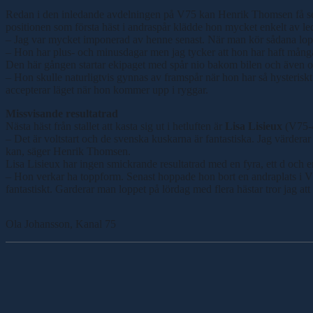
Redan i den inledande avdelningen på V75 kan Henrik Thomsen få se
positionen som första häst i andraspår klädde hon mycket enkelt av l
– Jag var mycket imponerad av henne senast. När man kör sådana lopp 
– Hon har plus- och minusdagar men jag tycker att hon har haft många
Den här gången startar ekipaget med spår nio bakom bilen och även om
– Hon skulle naturligtvis gynnas av framspår när hon har så hysteriskt f
accepterar läget när hon kommer upp i ryggar.
Missvisande resultatrad
Nästa häst från stallet att kasta sig ut i hetluften är
Lisa Lisieux
(V75-4
– Det är voltstart och de svenska kuskarna är fantastiska. Jag värderar 
kan, säger Henrik Thomsen.
Lisa Lisieux har ingen smickrande resultatrad med en fyra, ett d och en
– Hon verkar ha toppform. Senast hoppade hon bort en andraplats i V7
fantastiskt. Garderar man loppet på lördag med flera hästar tror jag a
Ola Johansson, Kanal 75
Dela