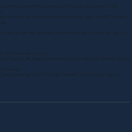
om närmast kommer från en mycket fin insats på Jägersro. Från
r.
 här, men hon var helt outstanding den dagen, säger Henrik Thomsen.
ång.
g tror inte att det ska vara något problem från start. Hon är normal och
n får förtroendet i sulkyn.
n och jag tror att Jörgen Sjunnesson gör det bättre från start än vad jag
ra för dagen.
, men hästen gick en 12-tid från ”dödens” och det tycker jag var