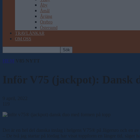
Åby
Åmål
Årjäng
Örebro
Östersund
TRAVLÄNKAR
OM OSS
HEM
V85 NYTT
Inför V75 (jackpot): Dansk
9 april, 2022
119
Det är en hel del danska inslag i helgens V75® på Jägersro och en a
– De två jag startar på lördag har visat toppform en längre tid, säge