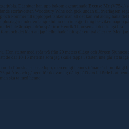
gerjubla. Där sitter han upp bakom egentränade
Excuse Me
(V75-1) s
edande storfavoriten Woodbury Wine och gick undan till överlägsen sege
och kommer till upploppet tänker man att det kan väl aldrig hålla det
 plusdagar under en längre tid nu och inte gjort mig besviken någon g
 det inte är något drömspår tror Henrik Thomsen att det ska gå bra.
orm och det klart att jag hellre hade haft spår ett, två eller tre. Men ja
). Hon startar med spår två från 20 meters tillägg och Jörgen Sjunnesso
att de där 10-15 meterna som jag skulle tappa i starten inte går att ta ige
 nolla från sina senaste lopp, men enligt hennes tränare är hon riktigt b
5 på Åby och gången för det var jag dåligt påläst och körde bort henne
tt man ska ta med henne.