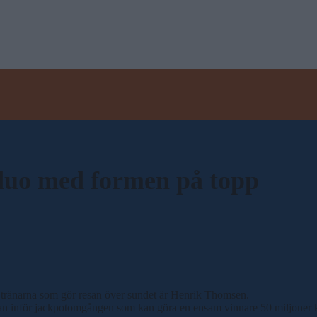
 duo med formen på topp
v tränarna som gör resan över sundet är Henrik Thomsen.
r han inför jackpotomgången som kan göra en ensam vinnare 50 miljoner k