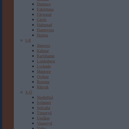
Dannero
Eskilstuna
Färjestad
Gävle
Halmstad
Hagmyren
Hoting
I-R
Jägersro
Kalmar
Karlshamn
Lindesberg
Lycksele
Mantorp
Oviken
Romme
Rättvik
S-Ö
Skellefteå
Solänget
Solvalla
Tingsryd
Umåker
Vaggeryd
Visby