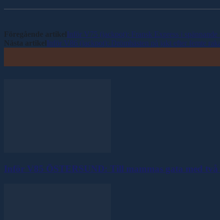
Föregående artikel
Inför V75 (jackpot): Fransk Express i spännande
Nästa artikel
Inför V86 (jackpot): Drömhästen på jakt efter femte rak
Inför V85 ÖSTERSUND: Till mammas gata med två 