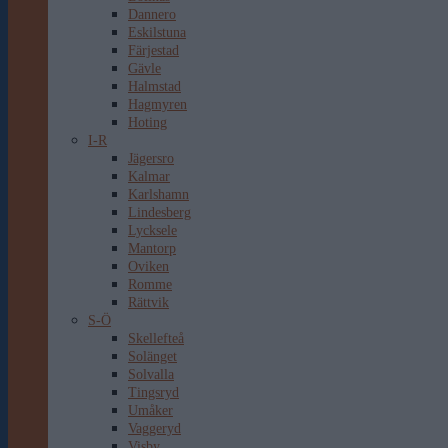
Dannero
Eskilstuna
Färjestad
Gävle
Halmstad
Hagmyren
Hoting
I-R
Jägersro
Kalmar
Karlshamn
Lindesberg
Lycksele
Mantorp
Oviken
Romme
Rättvik
S-Ö
Skellefteå
Solänget
Solvalla
Tingsryd
Umåker
Vaggeryd
Visby