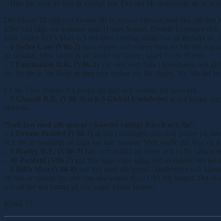
– Han har visat att han är väldigt bra. Det ska bli spännande att se 
Det väntar 18 miljoner kronor till en ensam vinnare med åtta rätt den h
Eller vad sägs om kanoner som Heavy Sound, Double Exposure och Seism
hans vapen Bill’s Man och det låter överlag riktigt bra på flertalet a
– 6 Sofies Case (V86-2)
bara vinner och vinner men nu blir det nog tuf
på insidan. Men sprint är en fördel för henne, säger Frode Hamre.
– 7 Fascination D.K. (V86-2)
var okej som tvåa i årsdebuten och gick
sju för det är lite långt ut men hon verkar bra för dagen. Nu blir det h
I V86-5 har Hamre två hästar till start och vurmar för båda två.
– 3 Ghandi B.R. (V86-5) och 5 Global Undefeded
är två hästar som
aktuella.
”Satt fast med allt sparat – kändes väldigt fräsch och fin”
– 1 Dream Builder (V86-7)
är bra i träningen och sista jobbet på Jar
och det är vanskligt att säga var han hamnar. Men skulle det lösa sig 
– 3 Harley D.E. (V86-7)
har varit ostabil på slutet och vi får sätta ho
– 10 Pantani (V86-7)
gör fina lopp varje gång och avslutade bra sena
– 2 Bill’s Man (V86-8)
satt fast med allt sparat i årsdebuten och kände
att han är väldigt bra och han ska kunna duga i det här loppet. Det ska
tror att det ska kunna gå bra, säger Frode Hamre.
Kanal 75