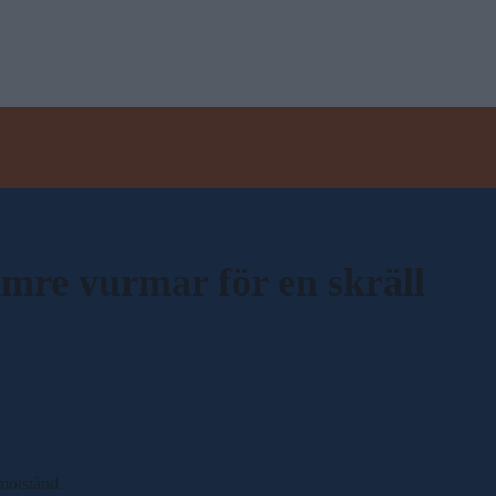
mre vurmar för en skräll
 motstånd.