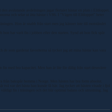
den avslutande avdelningen jagar flertalet hästar en plats i Elitloppet.
a och selar ut åtta hästar i V86. I ”Vägen till Elitloppet” heter
räningen. Hon är snabb från start men jag känner inte till motståndet
on har varit fin i jobben efter den starten. Synd att hon fick spår
och de som garderar favoriterna så tycker jag att mina hästar kan vara
 fin med bra kapacitet. Men han är lite för dålig från start dessvärre
 köra från bakspår hemma i Norge. Men hästen har bra form absolut.
år två var det bästa han kunde få här. Jag tycker att hästen visade i fjol
väldigt fin i träningen och det blir optimal balans och utrustning. Jag