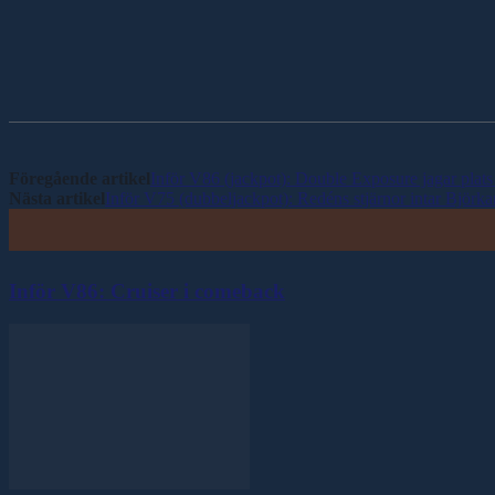
Dela
Föregående artikel
Inför V86 (jackpot): Double Exposure jagar plats 
Nästa artikel
Inför V75 (dubbeljackpot): Redéns stjärnor intar Björka
Inför V86: Cruiser i comeback