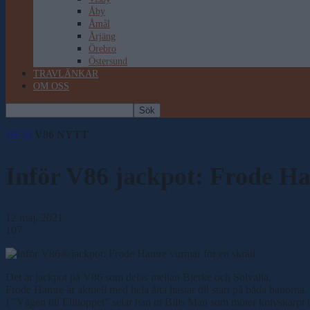
Åby
Åmål
Årjäng
Örebro
Östersund
TRAVLÄNKAR
OM OSS
HEM
V86 NYTT
Inför V86 jackpot: Frode Ha
12 maj, 2021
107
Det är jackpot på V86 som delas mellan Bjerke och Solvalla.
Frode Hamre är aktuell med hela åtta hästar till start på båda banorna.
I ”Vägen till Elitloppet” selar han ut Bills Man som möter knivskarpt