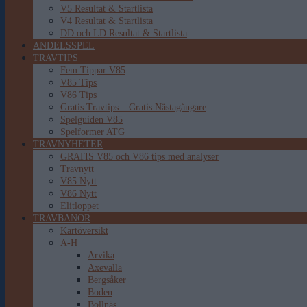
V5 Resultat & Startlista
V4 Resultat & Startlista
DD och LD Resultat & Startlista
ANDELSSPEL
TRAVTIPS
Fem Tippar V85
V85 Tips
V86 Tips
Gratis Travtips – Gratis Nästagångare
Spelguiden V85
Spelformer ATG
TRAVNYHETER
GRATIS V85 och V86 tips med analyser
Travnytt
V85 Nytt
V86 Nytt
Elitloppet
TRAVBANOR
Kartöversikt
A-H
Arvika
Axevalla
Bergsåker
Boden
Bollnäs