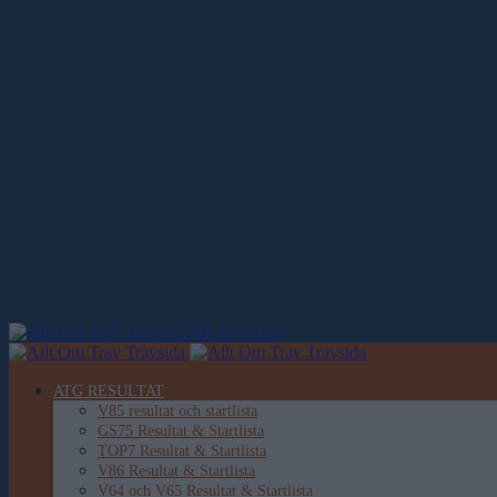
Allt Om Trav
ATG RESULTAT
V85 resultat och startlista
GS75 Resultat & Startlista
TOP7 Resultat & Startlista
V86 Resultat & Startlista
V64 och V65 Resultat & Startlista