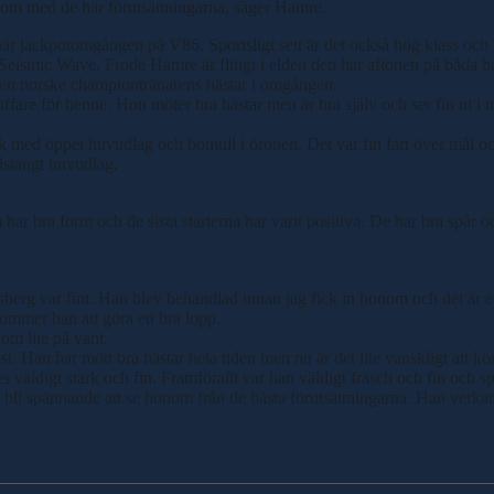
honom med de här förutsättningarna, säger Hamre.
är jackpotomgången på V86. Sportsligt sett är det också hög klass och i 
ic Wave. Frode Hamre är flitigt i elden den här aftonen på båda banorn
v den norske championtränarens hästar i omgången.
fare för henne. Hon möter bra hästar men är bra själv och ser fin ut i t
 med öppet huvudlag och bomull i öronen. Det var fin fart över mål och h
elstängt huvudlag.
 har bra form och de sista starterna har varit positiva. De har bra spår 
lsberg var fint. Han blev behandlad innan jag fick in honom och det är en
kommer han att göra ett bra lopp.
nom lite på vänt.
st. Han har mött bra hästar hela tiden men nu är det lite vanskligt att
s väldigt stark och fin. Framförallt var han väldigt fräsch och fin och sp
 bli spännande att se honom från de bästa förutsättningarna. Han verkar 