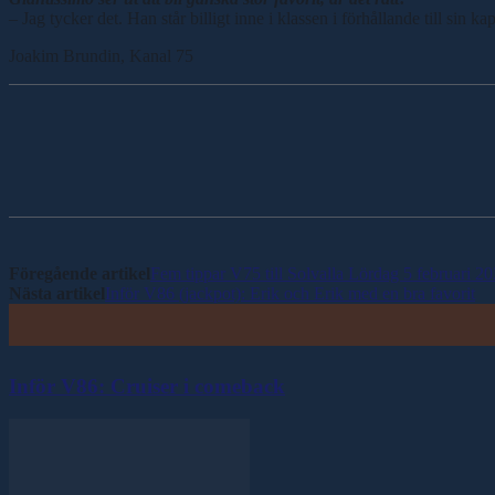
– Jag tycker det. Han står billigt inne i klassen i förhållande till sin ka
Joakim Brundin, Kanal 75
Dela
Föregående artikel
Fem tippar V75 till Solvalla Lördag 5 februari 2
Nästa artikel
Inför V86 (jackpot): Erik och Erik med en bra favorit
Inför V86: Cruiser i comeback