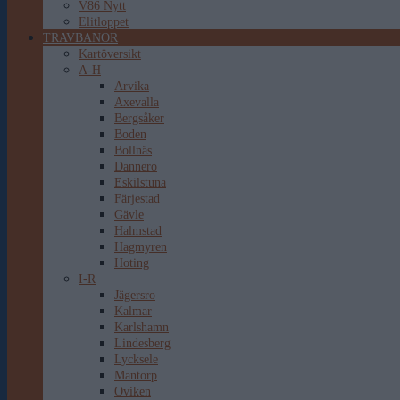
V86 Nytt
Elitloppet
TRAVBANOR
Kartöversikt
A-H
Arvika
Axevalla
Bergsåker
Boden
Bollnäs
Dannero
Eskilstuna
Färjestad
Gävle
Halmstad
Hagmyren
Hoting
I-R
Jägersro
Kalmar
Karlshamn
Lindesberg
Lycksele
Mantorp
Oviken