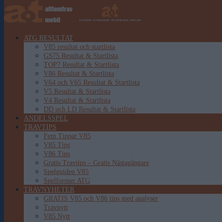
ATG RESULTAT
V85 resultat och startlista
GS75 Resultat & Startlista
TOP7 Resultat & Startlista
V86 Resultat & Startlista
V64 och V65 Resultat & Startlista
V5 Resultat & Startlista
V4 Resultat & Startlista
DD och LD Resultat & Startlista
ANDELSSPEL
TRAVTIPS
Fem Tippar V85
V85 Tips
V86 Tips
Gratis Travtips – Gratis Nästagångare
Spelguiden V85
Spelformer ATG
TRAVNYHETER
GRATIS V85 och V86 tips med analyser
Travnytt
V85 Nytt