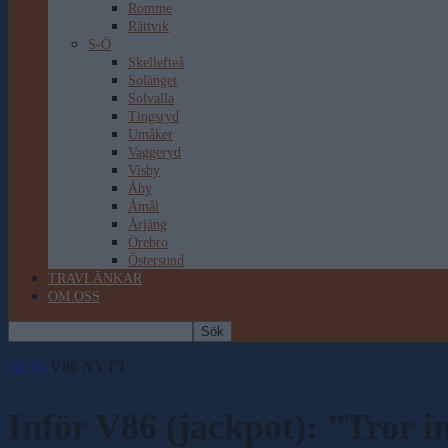
Romme
Rättvik
S-Ö
Skellefteå
Solänget
Solvalla
Tingsryd
Umåker
Vaggeryd
Visby
Åby
Åmål
Årjäng
Örebro
Östersund
TRAVLÄNKAR
OM OSS
HEM
V86 NYTT
Inför V86 (jackpot): ”Tror i