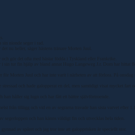
s.
sin nionde seger i rad.
 det nu heller, säger hästens tränare Morten Juul.
och gör det ofta med hästar födda i Tyskland eller Frankrike.
 i sin tur fin hjälp av bland annat Hugo Langeweg J.r. Dom har hittat fl
ger för Morten Juul och har inte varit i närheten av att förlora. På onsda
lite stressad och hade galopperat en del, men samtidigt visat mycket fart o
 han håller sig lugn och har fått ett bättre självförtroende.
helst från tillägg och vid en av segrarna travade han sista varvet efter 
 av segerloppen och han känns väldigt fin och utvecklas hela tiden.
 gynnad av spåret och jag tror inte att galopprisken är speciellt stor.