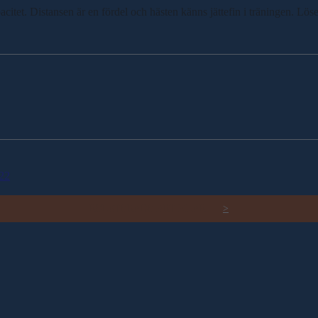
pacitet. Distansen är en fördel och hästen känns jättefin i träningen. Löser
022
RELATERADE ARTIKLAR
>