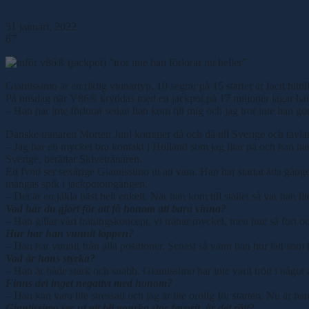
31 januari, 2022
67
Giantissimo är en riktig vinnartyp. 10 segrar på 15 starter är facit hittill
På onsdag när V86® kryddas med en jackpot på 17 miljoner jagar han 
– Han har inte förlorat sedan han kom till mig och jag tror inte han gör
Danske tränaren Morten Juul kommer då och då till Sverige och tävlar 
– Jag har en mycket bra kontakt i Holland som jag litar på och han har
Sverige, berättar Skivetränaren.
Ett fynd ser sexårige Giantissimo ut att vara. Han har startat åtta gån
mångas spik i jackpotomgången.
– Det är en jäkla häst helt enkelt. När han kom till stallet så var han 
Vad har du gjort för att få honom att bara vinna?
– Han gillar vårt träningskoncept, vi tränar mycket, men inte så fort och
Hur har han vunnit loppen?
– Han har vunnit från alla positioner. Senast så vann han hur lätt som 
Vad är hans styrka?
– Han är både stark och snabb. Giantissimo har inte varit trött i något
Finns det inget negativt med honom?
– Han kan vara lite stressad och jag är lite orolig för starten. Nu är han
Giantissimo ser ut att bli ganska stor favorit, är det rätt?