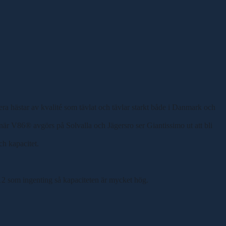
era hästar av kvalité som tävlat och tävlar starkt både i Danmark och
g när V86® avgörs på Solvalla och Jägersro ser Giantissimo ut att bli
ch kapacitet.
1.12 som ingenting så kapaciteten är mycket hög.