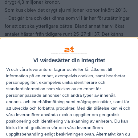
drygt 4,3 miljoner kronor.
Som kusk blev det drygt sju miljoner kronor inkört 2013.
– Det går bra och det känns som vi i år har förutsättningar
för att det ska ytterligare bättre. Bland annat har vi ökat
antalet hästar från tidigare runt 25-27 till 37. Det känns
som att stallet hela tiden utvecklas, säger Per Linderoth.
På onsdagen gör 33-åringen resan från Matfors utanför
Sundsvall till Solvalla och V86.
Vi värdesätter din integritet
Med sig i transporten har Bergsåkertränaren två hästar
Vi och våra
leverantorer
lagrar och/eller får åtkomst till
och först ut är
3 Staro Fendi
(V86-1). Den nyttige hästen
information på en enhet, exempelvis cookies, samt bearbetar
har varit säkerheten själv på slutet och slutat på pallen i
personuppgifter, exempelvis unika identifierare och
standardinformation som skickas av en enhet för
fem av sina sex senaste starter och det har blivit två segrar
personanpassade annonser och andra typer av innehåll,
i år.
annons- och innehållsmätning samt målgruppsinsikter, samt för
att utveckla och förbättra produkter.
Med din tillåtelse kan vi och
Lång formtopp
våra leverantörer använda exakta uppgifter om geografisk
positionering och identifiering via skanning av enheten. Du kan
Staro Fendi står ganska hårt inne i loppet men har å andra
klicka för att godkänna vår och våra leverantörers
sidan lottats till ett fint utgångsläge.
uppgiftsbehandling enligt beskrivningen ovan. Alternativt kan du