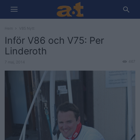
Hem
V85 Nytt
Inför V86 och V75: Per
Linderoth
467
7 maj, 2014