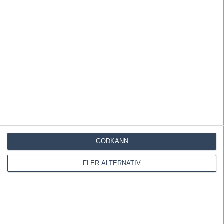
RELATERADE ARTIKLAR
Inför V85 ÖSTERSUND: Till
mammas gata med två formkort
6 augusti, 2026
Inför V85 ÖSTERSUND: Världens
snabbaste hingst är tillbaka
4 augusti, 2026
GODKÄNN
Inför V86: Cruiser i comeback
FLER ALTERNATIV
3 augusti, 2026
INGA KOMMENTARER