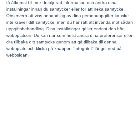
– Han är en jämn och säker häst med bra form. Han har haft
få åtkomst till mer detaljerad information och ändra dina
form en längre tid och jag har faktiskt väntat att han ska
inställningar innan du samtycker eller för att neka samtycke.
Observera att viss behandling av dina personuppgifter kanske
tappa formen, men det känns inte så. Med rätt resa och rätt
inte kräver ditt samtycke, men du har rätt att invända mot sådan
dag kan han vinna. Han ska ha ett lopp i ryggar och sedan
uppgiftsbehandling. Dina inställningar gäller endast den här
gå till slut. Han är normal ut och jag tror att vi kör barfota
webbplatsen. Du kan när som helst ändra dina preferenser eller
bak som senast, säger Per Lindroth.
dra tillbaka ditt samtycke genom att gå tillbaka till denna
webbplats och klicka på knappen "Integritet" längst ned på
webbsidan.
Passande distans
13 Ariel Boko
(V86-8) visade mycket rejäla takter senast
när hon kämpade sig förbi Drillbit Ås i en snabb avslutning
hemma på Bergsåker.
Nu handlar det om dubbla tillägg över grunddistansen 2
640 meter och hon möter hingstar.
– Hon har varit jämn och stabil en längre tid och gjort bra
lopp. Hon har ett riktigt bra löphuvud. Det är så klart alltid
svårt att stå med 40 meter tillägg på snabba banor, men
hon har svårt att hänga med i korta lopp och jag tror att det
är gynnsamt för henne med 2 600 meter. Jag tycker hon