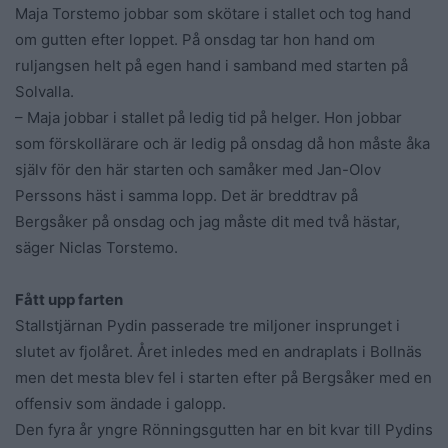
Maja Torstemo jobbar som skötare i stallet och tog hand
om gutten efter loppet. På onsdag tar hon hand om
ruljangsen helt på egen hand i samband med starten på
Solvalla.
– Maja jobbar i stallet på ledig tid på helger. Hon jobbar
som förskollärare och är ledig på onsdag då hon måste åka
själv för den här starten och samåker med Jan-Olov
Perssons häst i samma lopp. Det är breddtrav på
Bergsåker på onsdag och jag måste dit med två hästar,
säger Niclas Torstemo.
Fått upp farten
Stallstjärnan Pydin passerade tre miljoner insprunget i
slutet av fjolåret. Året inledes med en andraplats i Bollnäs
men det mesta blev fel i starten efter på Bergsåker med en
offensiv som ändade i galopp.
Den fyra år yngre Rönningsgutten har en bit kvar till Pydins