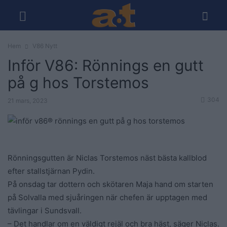
Hem
V86 Nytt
Inför V86: Rönnings en gutt
på g hos Torstemos
304
21 mars, 2023
Rönningsgutten är Niclas Torstemos näst bästa kallblod
efter stallstjärnan Pydin.
På onsdag tar dottern och skötaren Maja hand om starten
på Solvalla med sjuåringen när chefen är upptagen med
tävlingar i Sundsvall.
– Det handlar om en väldigt rejäl och bra häst, säger Niclas.