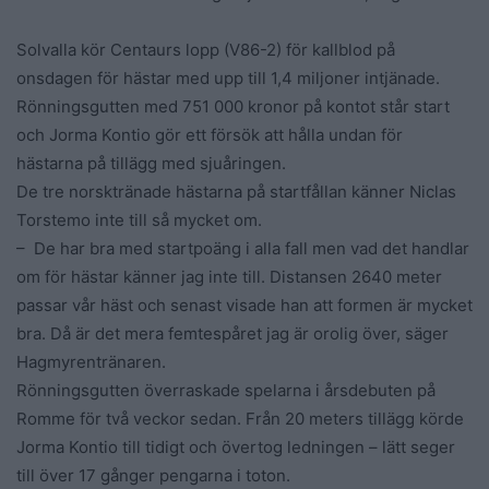
Solvalla kör Centaurs lopp (V86-2) för kallblod på
onsdagen för hästar med upp till 1,4 miljoner intjänade.
Rönningsgutten med 751 000 kronor på kontot står start
och Jorma Kontio gör ett försök att hålla undan för
hästarna på tillägg med sjuåringen.
De tre norsktränade hästarna på startfållan känner Niclas
Torstemo inte till så mycket om.
– De har bra med startpoäng i alla fall men vad det handlar
om för hästar känner jag inte till. Distansen 2640 meter
passar vår häst och senast visade han att formen är mycket
bra. Då är det mera femtespåret jag är orolig över, säger
Hagmyrentränaren.
Rönningsgutten överraskade spelarna i årsdebuten på
Romme för två veckor sedan. Från 20 meters tillägg körde
Jorma Kontio till tidigt och övertog ledningen – lätt seger
till över 17 gånger pengarna i toton.