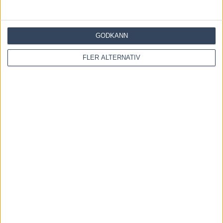
Inför V86: Ska den söta
travhistorien fortsätta?
22 juli, 2026
GODKÄNN
FLER ALTERNATIV
INGA KOMMENTARER
KOMMENTERA ARTIKELN