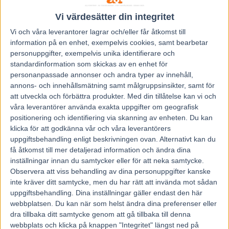
här lägen.
Vi värdesätter din integritet
Annars handlar det om en dam som ofta fått gå lite repor i
spåren. Prowess Kronos har visat att hon klarar tuffa
Vi och våra
leverantorer
lagrar och/eller får åtkomst till
information på en enhet, exempelvis cookies, samt bearbetar
upplägg.
personuppgifter, exempelvis unika identifierare och
– Hon har varit igång i vinter och levererat. Hon har varit
standardinformation som skickas av en enhet för
bra men samtidigt har hon inte stött på sådana här hästar.
personanpassade annonser och andra typer av innehåll,
Läget är därför lite tjurigt läge just när hon får smaka på
annons- och innehållsmätning samt målgruppsinsikter, samt för
att utveckla och förbättra produkter.
Med din tillåtelse kan vi och
det värsta motståndet hittills. Så spåret gör att det inte ser
våra leverantörer använda exakta uppgifter om geografisk
så jävla ljust ut. Men hon är rejäl och klarar lite om det
positionering och identifiering via skanning av enheten. Du kan
skulle bli tempo. Hon går som vanligt med skor runt om,
klicka för att godkänna vår och våra leverantörers
säger Ola Samuelsson.
uppgiftsbehandling enligt beskrivningen ovan. Alternativt kan du
Har du några drömmar om stora lopp i sommar med
få åtkomst till mer detaljerad information och ändra dina
inställningar innan du samtycker eller för att neka samtycke.
Prowess Kronos?
Observera att viss behandling av dina personuppgifter kanske
– Det törs jag inte spekulera i. Jag tycker i alla fall att jag
inte kräver ditt samtycke, men du har rätt att invända mot sådan
har en bra ”potentialhäst” med bra utveckling i. Så jag
uppgiftsbehandling. Dina inställningar gäller endast den här
hoppas och tror att hon ska närma sig kulltoppen med
webbplatsen. Du kan när som helst ändra dina preferenser eller
dra tillbaka ditt samtycke genom att gå tillbaka till denna
tiden.
webbplats och klicka på knappen "Integritet" längst ned på