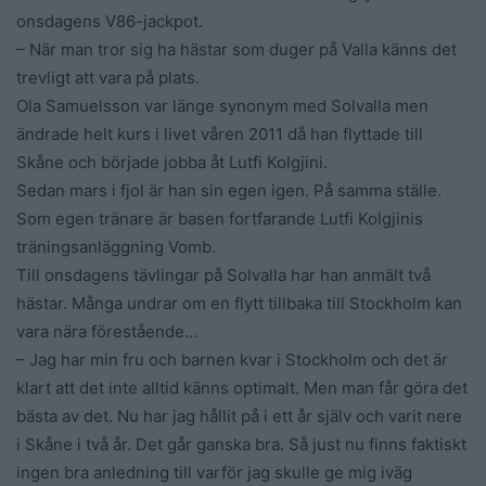
onsdagens V86-jackpot.
– När man tror sig ha hästar som duger på Valla känns det
trevligt att vara på plats.
Ola Samuelsson var länge synonym med Solvalla men
ändrade helt kurs i livet våren 2011 då han flyttade till
Skåne och började jobba åt Lutfi Kolgjini.
Sedan mars i fjol är han sin egen igen. På samma ställe.
Som egen tränare är basen fortfarande Lutfi Kolgjinis
träningsanläggning Vomb.
Till onsdagens tävlingar på Solvalla har han anmält två
hästar. Många undrar om en flytt tillbaka till Stockholm kan
vara nära förestående…
– Jag har min fru och barnen kvar i Stockholm och det är
klart att det inte alltid känns optimalt. Men man får göra det
bästa av det. Nu har jag hållit på i ett år själv och varit nere
i Skåne i två år. Det går ganska bra. Så just nu finns faktiskt
ingen bra anledning till varför jag skulle ge mig iväg