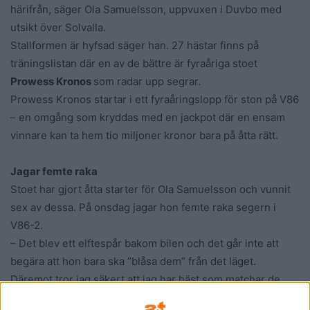
härifrån, säger Ola Samuelsson, uppvuxen i Duvbo med
utsikt över Solvalla.
Stallformen är hyfsad säger han. 27 hästar finns på
träningslistan där en av de bättre är fyraåriga stoet
Prowess Kronos
som radar upp segrar.
Prowess Kronos startar i ett fyraåringslopp för ston på V86
– en omgång som kryddas med en jackpot där en ensam
vinnare kan ta hem tio miljoner kronor bara på åtta rätt.
Jagar femte raka
Stoet har gjort åtta starter för Ola Samuelsson och vunnit
sex av dessa. På onsdag jagar hon femte raka segern i
V86-2.
– Det blev ett elftespår bakom bilen och det går inte att
begära att hon bara ska ”blåsa dem” från det läget.
Däremot tror jag säkert att jag har häst som matchar de
bästa i loppet, men det måste klaffa lite extra med sådana