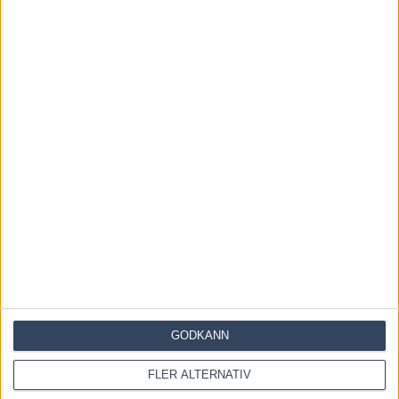
6 augusti, 2026
Francesco Zet får wild card –
jagar tredje raka
3 augusti, 2026
Blågul prägel på Hambletonian –
försökssegrar till Lorentzon och
Melander
2 augusti, 2026
INGA KOMMENTARER
GODKÄNN
KOMMENTERA ARTIKELN
FLER ALTERNATIV