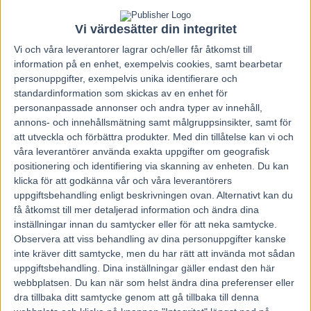
Vi värdesätter din integritet
Kvittonummer:
Vi och våra
leverantorer
lagrar och/eller får åtkomst till
information på en enhet, exempelvis cookies, samt bearbetar
personuppgifter, exempelvis unika identifierare och
standardinformation som skickas av en enhet för
personanpassade annonser och andra typer av innehåll,
annons- och innehållsmätning samt målgruppsinsikter, samt för
att utveckla och förbättra produkter.
Med din tillåtelse kan vi och
våra leverantörer använda exakta uppgifter om geografisk
Föregående artikel
Nästa artikel
positionering och identifiering via skanning av enheten. Du kan
V75 Kalmar 10 Mars 2012
Fem tippar V75 – Momarken
klicka för att godkänna vår och våra leverantörers
17 mars
uppgiftsbehandling enligt beskrivningen ovan. Alternativt kan du
få åtkomst till mer detaljerad information och ändra dina
inställningar innan du samtycker eller för att neka samtycke.
RELATERADE ARTIKLAR
Observera att viss behandling av dina personuppgifter kanske
inte kräver ditt samtycke, men du har rätt att invända mot sådan
Majblomster vann och kom lös
uppgiftsbehandling. Dina inställningar gäller endast den här
webbplatsen. Du kan när som helst ändra dina preferenser eller
6 augusti, 2026
dra tillbaka ditt samtycke genom att gå tillbaka till denna