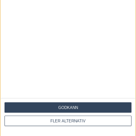
Save my name, email, and website in this browser for the
next time I comment.
GODKÄNN
FLER ALTERNATIV
Denna webbplats använder Akismet för att minska skräppost.
Lär dig om hur din kommentarsdata bearbetas
.