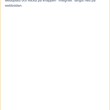
webbplats och klicka på knappen "Integritet" längst ned på
webbsidan.
Francesco Zet får wild card –
jagar tredje raka
3 augusti, 2026
Blågul prägel på Hambletonian –
försökssegrar till Lorentzon och
Melander
2 augusti, 2026
INGA KOMMENTARER
KOMMENTERA ARTIKELN