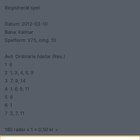
Registrerat spel
Datum: 2012-03-10
Bana: Kalmar
Spelform: V75, omg. 10
Avd Ordinarie hästar (Res.)
1 6
2 1, 3, 4, 5, 9
3 7, 9, 14
4 1, 6, 9, 11
5 6
6 1
7 2, 7, 11
180 rader x 1 x 0,50 kr =
90,00 kr