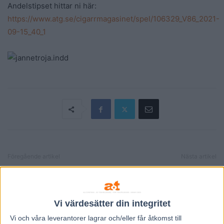
Andelstipset hittar ni här:
https://www.atg.se/cigarrmagasinet/spel/106329_V86_2021-
09-15_40_1
Föregående artikel
Nästa artikel
Fem tippar V75 till Färjestad
Inför V86: ”Hannibal borde
18 september 2021
ha toppchans”
Vi värdesätter din integritet
RELATERADE ARTIKLAR
Vi och våra
leverantorer
lagrar och/eller får åtkomst till