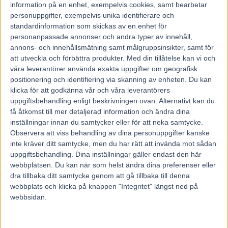
information på en enhet, exempelvis cookies, samt bearbetar
Inför V86: Cruiser i comeback
personuppgifter, exempelvis unika identifierare och
standardinformation som skickas av en enhet för
3 augusti, 2026
personanpassade annonser och andra typer av innehåll,
annons- och innehållsmätning samt målgruppsinsikter, samt för
att utveckla och förbättra produkter.
Med din tillåtelse kan vi och
våra leverantörer använda exakta uppgifter om geografisk
Inför V86: Succé för Jennifers
positionering och identifiering via skanning av enheten. Du kan
nyförvärv – nu drömläge och
klicka för att godkänna vår och våra leverantörers
första...
uppgiftsbehandling enligt beskrivningen ovan. Alternativt kan du
28 juli, 2026
få åtkomst till mer detaljerad information och ändra dina
inställningar innan du samtycker eller för att neka samtycke.
Inför V86: Ska den söta
Observera att viss behandling av dina personuppgifter kanske
travhistorien fortsätta?
inte kräver ditt samtycke, men du har rätt att invända mot sådan
22 juli, 2026
uppgiftsbehandling. Dina inställningar gäller endast den här
webbplatsen. Du kan när som helst ändra dina preferenser eller
dra tillbaka ditt samtycke genom att gå tillbaka till denna
webbplats och klicka på knappen "Integritet" längst ned på
INGA KOMMENTARER
webbsidan.
KOMMENTERA ARTIKELN