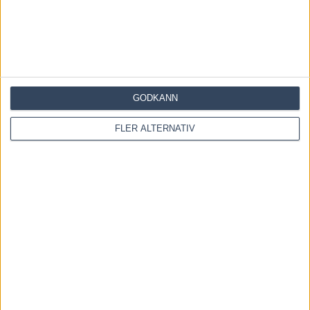
Denna webbplats använder Akismet för att minska skräppost.
Lär dig om hur din kommentarsdata bearbetas
.
GODKÄNN
FLER ALTERNATIV
OM OSS
Travtips och Travnyheter, V75 Resultat, V75 Tips samt ett