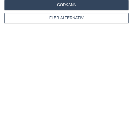
Save my name, email, and website in this browser for the
GODKÄNN
next time I comment.
FLER ALTERNATIV
Denna webbplats använder Akismet för att minska skräppost.
Lär dig om hur din kommentarsdata bearbetas
.