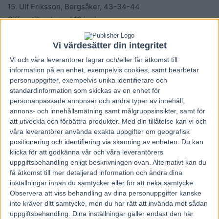
15. Ulf Eriksson, Bergsåker, 43-34-44
Siffror till och med 19 juni
Ola Johansson, Kanal 75
Vi värdesätter din integritet
Vi och våra
leverantorer
lagrar och/eller får åtkomst till
information på en enhet, exempelvis cookies, samt bearbetar
personuppgifter, exempelvis unika identifierare och
standardinformation som skickas av en enhet för
personanpassade annonser och andra typer av innehåll,
annons- och innehållsmätning samt målgruppsinsikter, samt för
att utveckla och förbättra produkter.
Med din tillåtelse kan vi och
Föregående artikel
Nästa artikel
våra leverantörer använda exakta uppgifter om geografisk
positionering och identifiering via skanning av enheten. Du kan
Eftersnack från
Fem tippar V75 till Kalmar 26
klicka för att godkänna vår och våra leverantörers
Midnattstravet på Boden
juni 2016
uppgiftsbehandling enligt beskrivningen ovan. Alternativt kan du
få åtkomst till mer detaljerad information och ändra dina
inställningar innan du samtycker eller för att neka samtycke.
RELATERADE ARTIKLAR
Observera att viss behandling av dina personuppgifter kanske
inte kräver ditt samtycke, men du har rätt att invända mot sådan
Majblomster vann och kom lös
uppgiftsbehandling. Dina inställningar gäller endast den här