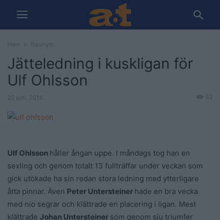
Hem
Travnytt
Jätteledning i kuskligan för
Ulf Ohlsson
52
20 juni, 2016
Ulf Ohlsson
håller ångan uppe. I måndags tog han en
sexling och genom totalt 13 fullträffar under veckan som
gick utökade ha sin redan stora ledning med ytterligare
åtta pinnar. Även
Peter Untersteiner
hade en bra vecka
med nio segrar och klättrade en placering i ligan. Mest
klättrade
Johan Untersteiner
som genom sju triumfer