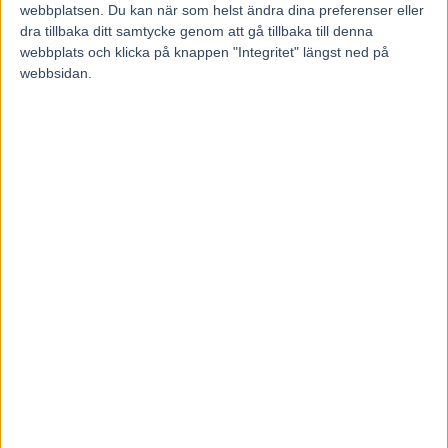
6 augusti, 2026
webbplatsen. Du kan när som helst ändra dina preferenser eller
dra tillbaka ditt samtycke genom att gå tillbaka till denna
webbplats och klicka på knappen "Integritet" längst ned på
webbsidan.
Francesco Zet får wild card –
jagar tredje raka
3 augusti, 2026
Blågul prägel på Hambletonian –
försökssegrar till Lorentzon och
Melander
2 augusti, 2026
1 KOMMENTAR
Jan-Åke Frilén
20 juni, 2016 At 16:15
” Kingen ”