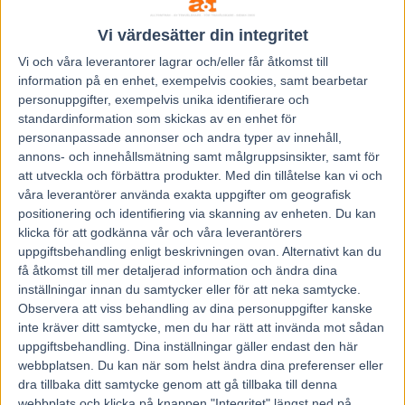
Halva Elitloppet dog.
Vi värdesätter din integritet
Det känns knappt som att loppet blir av.
Vi och våra
leverantorer
lagrar och/eller får åtkomst till
information på en enhet, exempelvis cookies, samt bearbetar
Hela trav-Sverige fällde en stor blöt tår.
personuppgifter, exempelvis unika identifierare och
Från tränaren Stefan ”Tarzan” Melander går det i vanlig ordning inte
standardinformation som skickas av en enhet för
att få något klart besked.
personanpassade annonser och andra typer av innehåll,
annons- och innehållsmätning samt målgruppsinsikter, samt för
Som utomstående tyckare går det inte tro att den svenska
att utveckla och förbättra produkter.
Med din tillåtelse kan vi och
nationalidolen Nuncio kommer till start i Elitloppet.
våra leverantörer använda exakta uppgifter om geografisk
Superduellen är inställd.
positionering och identifiering via skanning av enheten. Du kan
klicka för att godkänna vår och våra leverantörers
Franske fenomenet Bold Eagle kommer att leka hem Solvallas
uppgiftsbehandling enligt beskrivningen ovan. Alternativt kan du
storlopp om 18 dagar.
få åtkomst till mer detaljerad information och ändra dina
Frågan är om det ens var Nuncio vi fick se på Solvalla den här
inställningar innan du samtycker eller för att neka samtycke.
onsdagskvällen.
Observera att viss behandling av dina personuppgifter kanske
inte kräver ditt samtycke, men du har rätt att invända mot sådan
Jag kände i alla fall inte igen honom.
uppgiftsbehandling. Dina inställningar gäller endast den här
webbplatsen. Du kan när som helst ändra dina preferenser eller
Jag känner mig bara tom.
dra tillbaka ditt samtycke genom att gå tillbaka till denna
Jag har nog aldrig varit så ledsen efter ett travlopp.
webbplats och klicka på knappen "Integritet" längst ned på