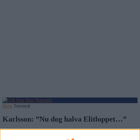
Hem
Travnytt
Karlsson: ”Nu dog halva Elitloppet…”
10 maj, 2017
184