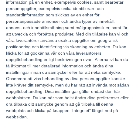
information på en enhet, exempelvis cookies, samt bearbetar
personuppgifter, exempelvis unika identifierare och
I finalen slutade hästen trea, bakom segraren Perfect Spirit
standardinformation som skickas av en enhet för
personanpassade annonser och andra typer av innehåll,
och Åke Svanstedt och tvåan Devious Man.
annons- och innehållsmätning samt målgruppsinsikter, samt för
att utveckla och förbättra produkter.
Med din tillåtelse kan vi och
”Fullständigt strålande”
våra leverantörer använda exakta uppgifter om geografisk
positionering och identifiering via skanning av enheten. Du kan
klicka för att godkänna vår och våra leverantörers
Enterprise ägs av expertkommentatorerna Lasse Granqvist
uppgiftsbehandling enligt beskrivningen ovan. Alternativt kan du
och Hasse Backe, samt Unibet-grundaren Anders Ström.
få åtkomst till mer detaljerad information och ändra dina
På Stall Courants Twitter sammanfattar Lasse Granqvist
inställningar innan du samtycker eller för att neka samtycke.
Observera att viss behandling av dina personuppgifter kanske
finaldagen,
i ett videoklipp
.
inte kräver ditt samtycke, men du har rätt att invända mot sådan
uppgiftsbehandling. Dina inställningar gäller endast den här
– Enterprise trea efter försöksvinsten, fullständigt
webbplatsen. Du kan när som helst ändra dina preferenser eller
strålande prestation, hästen har fortfarande inte sprungit
dra tillbaka ditt samtycke genom att gå tillbaka till denna
webbplats och klicka på knappen "Integritet" längst ned på
tvåsiffrigt i antal lopp. Vansinnig dramatik i
webbsidan.
Hambletonianfinalen 2017 där Åke Svanstedt till slut vann
sedan den som var först i mål diskvalificerats, säger Lasse
Granqvist i klippet och fortsätter: