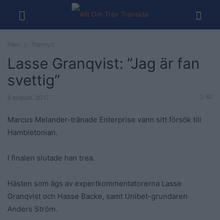
Hem
Travnytt
Lasse Granqvist: ”Jag är fan
svettig”
82
6 augusti, 2017
Marcus Melander-tränade Enterprise vann sitt försök till
Hambletonian.
I finalen slutade han trea.
Hästen som ägs av expertkommentatorerna Lasse
Granqvist och Hasse Backe, samt Unibet-grundaren
Anders Ström.