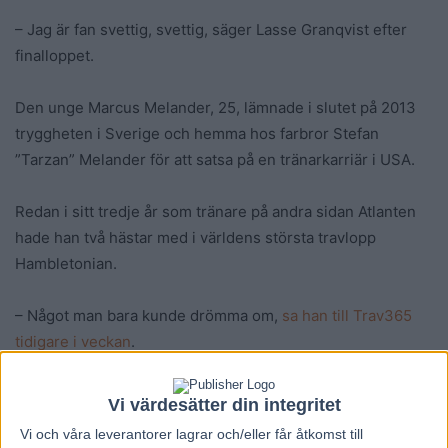
– Jag är fan svettig, svettig, säger Lasse Granqvist efter
finalloppet.
Den unge Marcus Melander, 25, lämnade i slutet på 2013
tryggheten i Sverige och hemma hos farbror Stefan
”Tarzan” Melander för att satsa på en tränarkarriär i USA.
Redan i sitt tredje år som tränare på andra sidan Atlanten
hade han två hästar med i världens största travlopp
Hambletonian.
– Något man bara kunde drömma om,
sa han till Trav365
tidigare i veckan
.
Den ene av Marcus hästar, Long Tom, galopperade i klar
Vi värdesätter din integritet
ledningen in mot upploppet i det första försöket, men den
Vi och våra
leverantorer
lagrar och/eller får åtkomst till
andre, Enterprise, vann sitt försök.