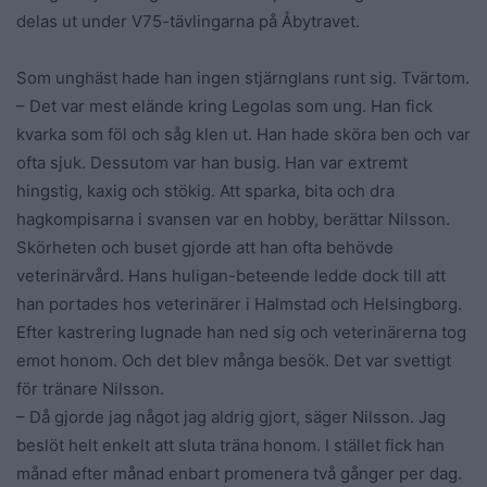
delas ut under V75-tävlingarna på Åbytravet.
Som unghäst hade han ingen stjärnglans runt sig. Tvärtom.
– Det var mest elände kring Legolas som ung. Han fick
kvarka som föl och såg klen ut. Han hade sköra ben och var
ofta sjuk. Dessutom var han busig. Han var extremt
hingstig, kaxig och stökig. Att sparka, bita och dra
hagkompisarna i svansen var en hobby, berättar Nilsson.
Skörheten och buset gjorde att han ofta behövde
veterinärvård. Hans huligan-beteende ledde dock till att
han portades hos veterinärer i Halmstad och Helsingborg.
Efter kastrering lugnade han ned sig och veterinärerna tog
emot honom. Och det blev många besök. Det var svettigt
för tränare Nilsson.
– Då gjorde jag något jag aldrig gjort, säger Nilsson. Jag
beslöt helt enkelt att sluta träna honom. I stället fick han
månad efter månad enbart promenera två gånger per dag.