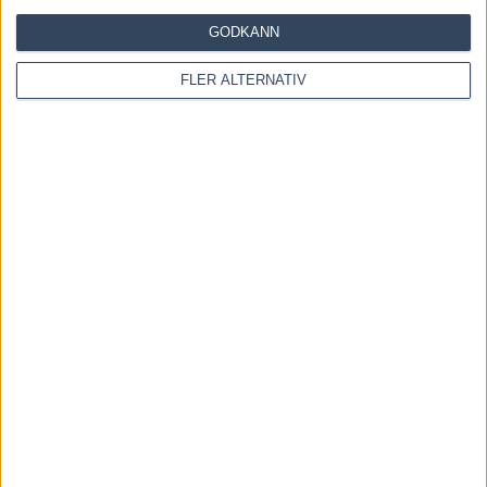
GODKÄNN
INGA KOMMENTARER
FLER ALTERNATIV
KOMMENTERA ARTIKELN