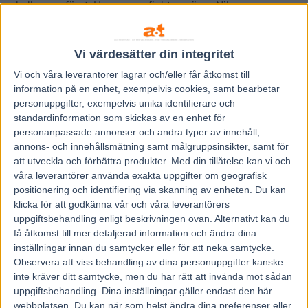
skulle vara först. Han var en fighter, säger Nilsson.
De flesta kan historien om segerstaplaren. 1983 var
Legolas år, då han med 19 raka segrar flyger över Atlanten
Vi värdesätter din integritet
för att delta i VM-loppet.
Vi och våra
leverantorer
lagrar och/eller får åtkomst till
– Jag tog inbjudan som ett skämt. Vi hade ännu inte mött
information på en enhet, exempelvis cookies, samt bearbetar
eliten i gulddivisionen, då kan vi ju inte åka till USA och
personuppgifter, exempelvis unika identifierare och
möta världseliten, säger Nilsson. Men ägaren Marco Anic
standardinformation som skickas av en enhet för
såg det som ett stort äventyr och tackade ja.
personanpassade annonser och andra typer av innehåll,
annons- och innehållsmätning samt målgruppsinsikter, samt för
Sveriges Radio sände loppet direkt. Legolas blev tvåa och
att utveckla och förbättra produkter.
Med din tillåtelse kan vi och
bröt sin segersvit.
våra leverantörer använda exakta uppgifter om geografisk
– Det var hans första förlust, ändå är det hans största
positionering och identifiering via skanning av enheten. Du kan
seger. Han överträffade sig själv. Det fanns inte ens i
klicka för att godkänna vår och våra leverantörers
uppgiftsbehandling enligt beskrivningen ovan. Alternativt kan du
fantasin, säger Nilsson och låter än idag, 38 år senare,
få åtkomst till mer detaljerad information och ändra dina
andäktig.
inställningar innan du samtycker eller för att neka samtycke.
Det tog hela 25 år innan hans rekord i antal raka segrar
Observera att viss behandling av dina personuppgifter kanske
från debuten slogs.
inte kräver ditt samtycke, men du har rätt att invända mot sådan
uppgiftsbehandling. Dina inställningar gäller endast den här
webbplatsen. Du kan när som helst ändra dina preferenser eller