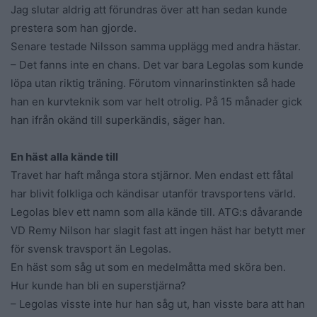
Jag slutar aldrig att förundras över att han sedan kunde
prestera som han gjorde.
Senare testade Nilsson samma upplägg med andra hästar.
– Det fanns inte en chans. Det var bara Legolas som kunde
löpa utan riktig träning. Förutom vinnarinstinkten så hade
han en kurvteknik som var helt otrolig. På 15 månader gick
han ifrån okänd till superkändis, säger han.
En häst alla kände till
Travet har haft många stora stjärnor. Men endast ett fåtal
har blivit folkliga och kändisar utanför travsportens värld.
Legolas blev ett namn som alla kände till. ATG:s dåvarande
VD Remy Nilson har slagit fast att ingen häst har betytt mer
för svensk travsport än Legolas.
En häst som såg ut som en medelmåtta med sköra ben.
Hur kunde han bli en superstjärna?
– Legolas visste inte hur han såg ut, han visste bara att han