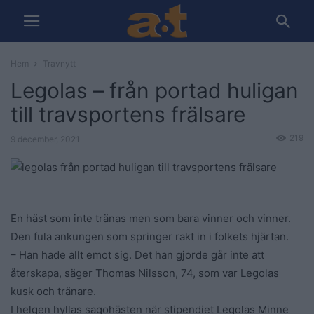
Hem
Travnytt
Legolas – från portad huligan
till travsportens frälsare
219
9 december, 2021
En häst som inte tränas men som bara vinner och vinner.
Den fula ankungen som springer rakt in i folkets hjärtan.
– Han hade allt emot sig. Det han gjorde går inte att
återskapa, säger Thomas Nilsson, 74, som var Legolas
kusk och tränare.
I helgen hyllas sagohästen när stipendiet Legolas Minne