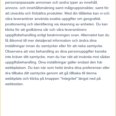
personanpassade annonser och andra typer av innehåll,
2 augusti, 2026
annons- och innehållsmätning samt målgruppsinsikter, samt för
att utveckla och förbättra produkter.
Med din tillåtelse kan vi och
Dream Mine till Menhammar – tar
våra leverantörer använda exakta uppgifter om geografisk
sikte mot Prix d’Amérique
positionering och identifiering via skanning av enheten. Du kan
31 juli, 2026
klicka för att godkänna vår och våra leverantörers
uppgiftsbehandling enligt beskrivningen ovan. Alternativt kan du
få åtkomst till mer detaljerad information och ändra dina
inställningar innan du samtycker eller för att neka samtycke.
INGA KOMMENTARER
Observera att viss behandling av dina personuppgifter kanske
inte kräver ditt samtycke, men du har rätt att invända mot sådan
KOMMENTERA ARTIKELN
uppgiftsbehandling. Dina inställningar gäller endast den här
webbplatsen. Du kan när som helst ändra dina preferenser eller
dra tillbaka ditt samtycke genom att gå tillbaka till denna
webbplats och klicka på knappen "Integritet" längst ned på
webbsidan.