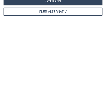
GODKÄNN
FLER ALTERNATIV
OM OSS
Travtips och Travnyheter, V75 Resultat, V75 Tips samt ett
välbesökt Travforum.
Allt Om Trav - För Travälskare - Av Travälskare - sedan 2005.
Kontakta oss:
kontakt@regemedia.se
FÖLJ OSS