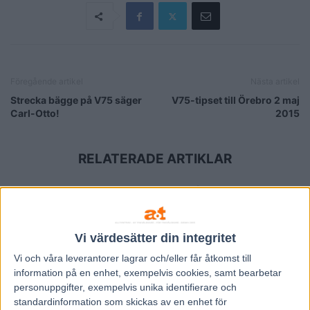
Föregående artikel
Nästa artikel
Strecka bägge på V75 säger
V75-tipset till Örebro 2 maj
Carl-Otto!
2015
RELATERADE ARTIKLAR
Francesco Zet får wild card –
jagar tredje raka
3 augusti, 2026
Vi värdesätter din integritet
Vi och våra
leverantorer
lagrar och/eller får åtkomst till
Blågul prägel på Hambletonian –
information på en enhet, exempelvis cookies, samt bearbetar
försökssegrar till Lorentzon och
personuppgifter, exempelvis unika identifierare och
Melander
standardinformation som skickas av en enhet för