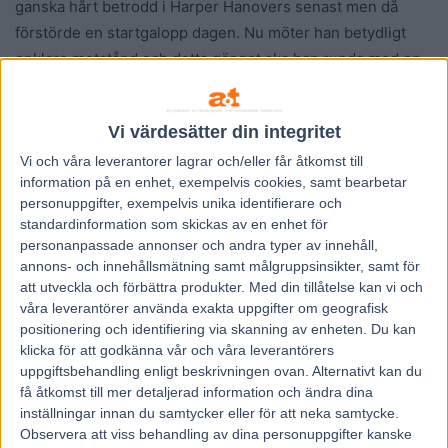
ganska hårt betrodd i Harper Hanovers senast men då
förstörde en startgalopp dagen. Nu möter han betydligt
enklare motstånd och detta gänget ska han runda med en
gäspning.
Vi värdesätter din integritet
LD-1:
2,5
Vi och våra
leverantorer
lagrar och/eller får åtkomst till
LD-2:
10 Bar Plombier
information på en enhet, exempelvis cookies, samt bearbetar
Min raka LD:
2-10
personuppgifter, exempelvis unika identifierare och
Min roliga LD:
5-10
standardinformation som skickas av en enhet för
personanpassade annonser och andra typer av innehåll,
Lycka till!
annons- och innehållsmätning samt målgruppsinsikter, samt för
att utveckla och förbättra produkter.
Med din tillåtelse kan vi och
våra leverantörer använda exakta uppgifter om geografisk
positionering och identifiering via skanning av enheten. Du kan
klicka för att godkänna vår och våra leverantörers
uppgiftsbehandling enligt beskrivningen ovan. Alternativt kan du
få åtkomst till mer detaljerad information och ändra dina
inställningar innan du samtycker eller för att neka samtycke.
Observera att viss behandling av dina personuppgifter kanske
Föregående artikel
Nästa artikel