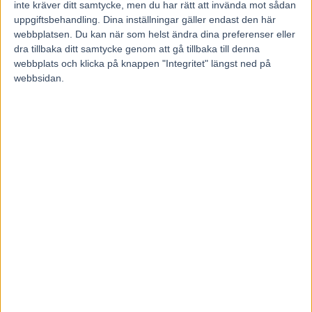
inte kräver ditt samtycke, men du har rätt att invända mot sådan
Elitloppsklass i Jämtlands
Roger Nilsson med en STOR
uppgiftsbehandling. Dina inställningar gäller endast den här
Stora Pris
profil inför V86 4 maj 2014
webbplatsen. Du kan när som helst ändra dina preferenser eller
dra tillbaka ditt samtycke genom att gå tillbaka till denna
webbplats och klicka på knappen "Integritet" längst ned på
RELATERADE ARTIKLAR
webbsidan.
Francesco Zet får wild card –
jagar tredje raka
3 augusti, 2026
Blågul prägel på Hambletonian –
försökssegrar till Lorentzon och
Melander
2 augusti, 2026
Dream Mine till Menhammar – tar
sikte mot Prix d’Amérique
31 juli, 2026