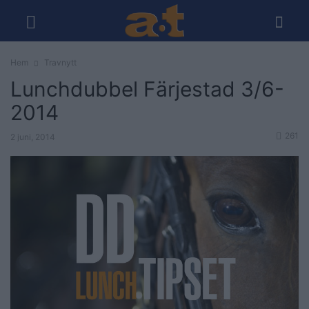
Hem
Travnytt
Lunchdubbel Färjestad 3/6-
2014
261
2 juni, 2014