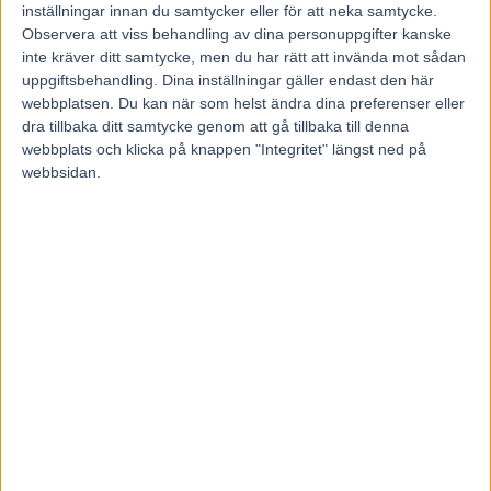
inställningar innan du samtycker eller för att neka samtycke.
Observera att viss behandling av dina personuppgifter kanske
inte kräver ditt samtycke, men du har rätt att invända mot sådan
uppgiftsbehandling. Dina inställningar gäller endast den här
webbplatsen. Du kan när som helst ändra dina preferenser eller
dra tillbaka ditt samtycke genom att gå tillbaka till denna
webbplats och klicka på knappen "Integritet" längst ned på
webbsidan.
Föregående artikel
Nästa artikel
En enklare uppgift på V86
Fem tippar V75 till Bjerke 22
nu?
november 2014
RELATERADE ARTIKLAR
Francesco Zet får wild card –
jagar tredje raka
3 augusti, 2026