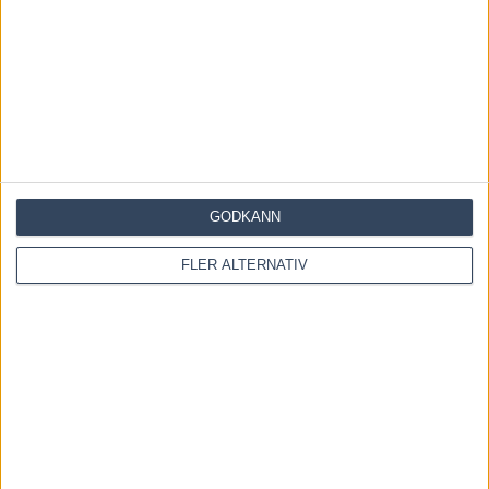
GODKÄNN
FLER ALTERNATIV
Save my name, email, and website in this browser for the
next time I comment.
Denna webbplats använder Akismet för att minska skräppost.
Lär dig om hur din kommentarsdata bearbetas
.