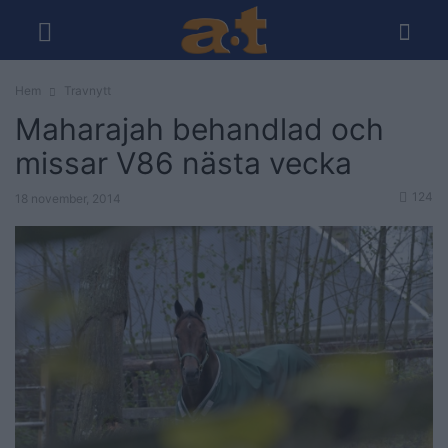
Hem
Travnytt
Maharajah behandlad och
missar V86 nästa vecka
124
18 november, 2014