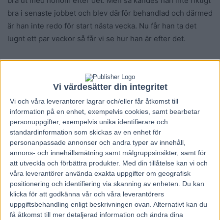
bra ut med honom efter det. Men så kändes han inte riktigt
bra i senaste jobbet och blev därför behandlad och därmed
är han inte redo för start nästa vecka. Nu får han ta det
lugnt ett par veckor så får vi se hur han är efter det.
…men Nahar startar
Därmed missar publiken en riktig godbit. På
Vi värdesätter din integritet
måndagskvällen berättade nämligen att förre
Vi och våra
leverantorer
lagrar och/eller får åtkomst till
Elitloppsvinnaren och färske världsrekordhållaren Nahar
information på en enhet, exempelvis cookies, samt bearbetar
kommer att starta på V86 hemma på Bergsåker.
personuppgifter, exempelvis unika identifierare och
– Nahar kommer tävla på i vinter. Han trivs bättre mentalt
standardinformation som skickas av en enhet för
när han får tävla på regelbundet. Nu blir det V86 hemma på
personanpassade annonser och andra typer av innehåll,
Bergsåker 26:e, sedan har han gulddivisionen på
annons- och innehållsmätning samt målgruppsinsikter, samt för
att utveckla och förbättra produkter.
Med din tillåtelse kan vi och
Bergsåker 6 december efter det, så det stämmer bra
våra leverantörer använda exakta uppgifter om geografisk
hemma ett tag nu, sa Robert Berg i samband med
positionering och identifiering via skanning av enheten. Du kan
tävlingarna på Umåker på måndagskvällen.
klicka för att godkänna vår och våra leverantörers
uppgiftsbehandling enligt beskrivningen ovan. Alternativt kan du
få åtkomst till mer detaljerad information och ändra dina
Lars-Ove Pettersson, Kanal 75