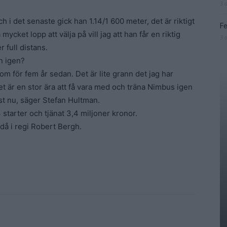
3 
h i det senaste gick han 1.14/1 600 meter, det är riktigt
Fe
ycket lopp att välja på vill jag att han får en riktig
3 
 full distans.
n igen?
 som för fem år sedan. Det är lite grann det jag har
Det är en stor ära att få vara med och träna Nimbus igen
st nu, säger Stefan Hultman.
 starter och tjänat 3,4 miljoner kronor.
, då i regi Robert Bergh.