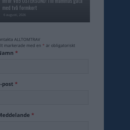
Inför V85 ÖSTERSUND: Till mammas gata
med två formkort
Majblomster vann
6 augusti, 2026
6 augusti, 2026
ontakta ALLTOMTRAV
ält markerade med en
*
är obligatoriskt
Namn
*
E-post
*
Meddelande
*