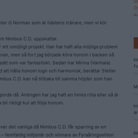
Peter G Norman som är hästens tränare, men vi kör
om Nimbus C.D. uppskattar.
r ett omöjligt projekt. Han har haft alla möjliga problem
enan, men så fort jag började köra honom i backen så
I
 sätt som var fantastiskt. Sedan har Minna (Vanhala)
f
ed att hålla honom lugn och harmonisk, berättar Stefan
6 
mbus C.D. kan nå tillbaka till samma höjder som han
Ma
6 
jorde då. Antingen har jag haft en himla röta eller så är
bli riktigt kul att följa honom.
I
är
4 
er det vanliga då Nimbus C.D. får sparring av en
In
s
– femfaldig miljonär och vinnare av Fyraåringseliten