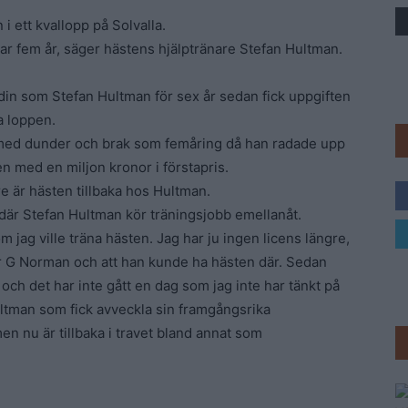
i ett kvallopp på Solvalla.
Trav
var fem år, säger hästens hjälptränare Stefan Hultman.
din som Stefan Hultman för sex år sedan fick uppgiften
a loppen.
 med dunder och brak som femåring då han radade upp
n med en miljon kronor i förstapris.
e är hästen tillbaka hos Hultman.
är Stefan Hultman kör träningsjobb emellanåt.
 jag ville träna hästen. Jag har ju ingen licens längre,
r G Norman och att han kunde ha hästen där. Sedan
och det har inte gått en dag som jag inte har tänkt på
ltman som fick avveckla sin framgångsrika
 nu är tillbaka i travet bland annat som