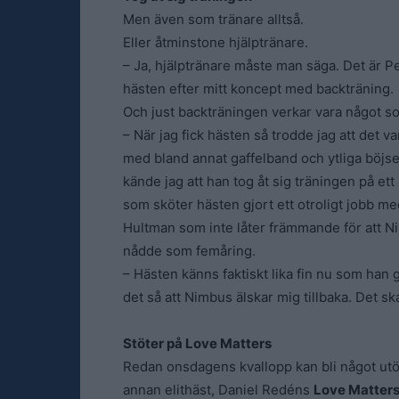
Men även som tränare alltså.
Eller åtminstone hjälptränare.
– Ja, hjälptränare måste man säga. Det är 
hästen efter mitt koncept med backträning.
Och just backträningen verkar vara något s
– När jag fick hästen så trodde jag att det va
med bland annat gaffelband och ytliga böjs
kände jag att han tog åt sig träningen på ett
som sköter hästen gjort ett otroligt jobb m
Hultman som inte låter främmande för att Ni
nådde som femåring.
– Hästen känns faktiskt lika fin nu som han g
det så att Nimbus älskar mig tillbaka. Det ska 
Stöter på Love Matters
Redan onsdagens kvallopp kan bli något utöv
annan elithäst, Daniel Redéns
Love Matter