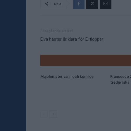
Dela
Föregående artikel
Elva hästar är klara för Elitloppet
RELATE
Majblomster vann och kom lös
Francesco Z
tredje raka