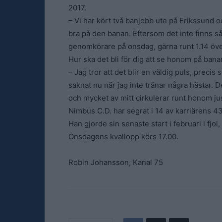
2017.
– Vi har kört två banjobb ute på Erikssund oc
bra på den banan. Eftersom det inte finns så m
genomkörare på onsdag, gärna runt 1.14 över
Hur ska det bli för dig att se honom på bana
– Jag tror att det blir en väldig puls, precis
saknat nu när jag inte tränar några hästar. 
och mycket av mitt cirkulerar runt honom ju
Nimbus C.D. har segrat i 14 av karriärens 43
Han gjorde sin senaste start i februari i fjol
Onsdagens kvallopp körs 17.00.
Robin Johansson, Kanal 75