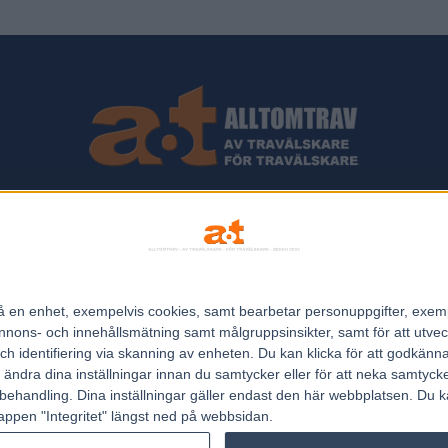
ips och Travnyheter, V75 Resultat, V75 Tips samt ett välbesökt Trav
Allt Om Trav - För Travälskare - Av Travälskare - sedan 2005.
n på en enhet, exempelvis cookies, samt bearbetar personuppgifter, exem
Kontakta oss:
kontakt@regemedia.se
ons- och innehållsmätning samt målgruppsinsikter, samt för att utveck
h identifiering via skanning av enheten. Du kan klicka för att godkänn
h ändra dina inställningar innan du samtycker eller för att neka samtyck
behandling. Dina inställningar gäller endast den här webbplatsen. Du kan
appen "Integritet" längst ned på webbsidan.