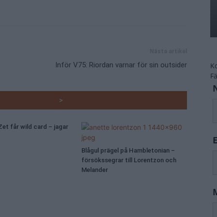
Nästa artikel
Inför V75: Riordan varnar för sin outsider
K
F
RADE ARTIKLAR
>
et får wild card – jagar
Blågul prägel på Hambletonian –
försökssegrar till Lorentzon och
Melander