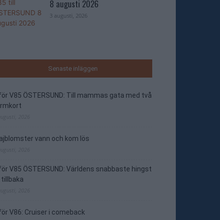
8 augusti 2026
3 augusti, 2026
Senaste inläggen
nför V85 ÖSTERSUND: Till mammas gata med två
ormkort
augusti, 2026
jblomster vann och kom lös
augusti, 2026
nför V85 ÖSTERSUND: Världens snabbaste hingst
 tillbaka
augusti, 2026
för V86: Cruiser i comeback