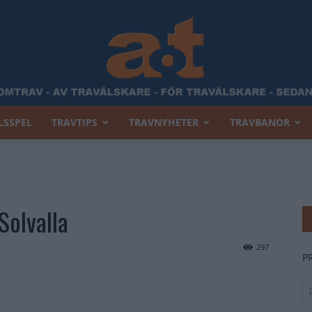
LSSPEL
TRAVTIPS
TRAVNYHETER
TRAVBANOR
Allt
Solvalla
Om
297
P