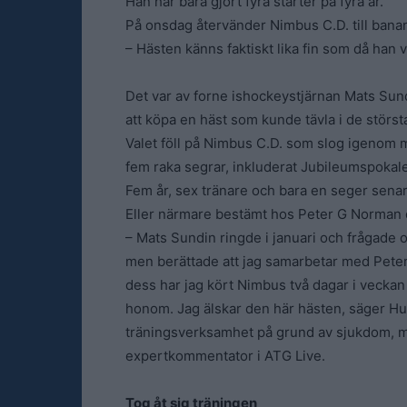
Han har bara gjort fyra starter på fyra år.
På onsdag återvänder Nimbus C.D. till banan 
– Hästen känns faktiskt lika fin som då han 
Det var av forne ishockeystjärnan Mats Sun
att köpa en häst som kunde tävla i de störst
Valet föll på Nimbus C.D. som slog igenom
fem raka segrar, inkluderat Jubileumspokale
Fem år, sex tränare och bara en seger senar
Eller närmare bestämt hos Peter G Norman d
– Mats Sundin ringde i januari och frågade om
men berättade att jag samarbetar med Pete
dess har jag kört Nimbus två dagar i veckan 
honom. Jag älskar den här hästen, säger Hu
träningsverksamhet på grund av sjukdom, men
expertkommentator i ATG Live.
Tog åt sig träningen