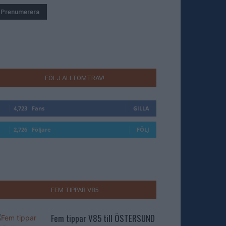
FÖLJ ALLTOMTRAV!
4,723
Fans
GILLA
2,726
Följare
FÖLJ
FEM TIPPAR V85
Fem tippar V85 till ÖSTERSUND