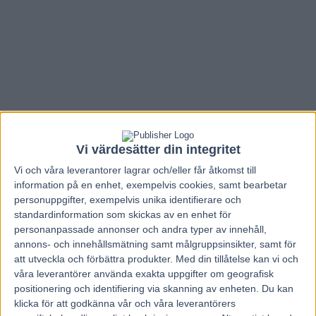
Vi värdesätter din integritet
Vi och våra
leverantorer
lagrar och/eller får åtkomst till
information på en enhet, exempelvis cookies, samt bearbetar
personuppgifter, exempelvis unika identifierare och
standardinformation som skickas av en enhet för
personanpassade annonser och andra typer av innehåll,
Hem
V85 Nytt
annons- och innehållsmätning samt målgruppsinsikter, samt för
att utveckla och förbättra produkter.
Med din tillåtelse kan vi och
Ny vinstfördelning på V85
våra leverantörer använda exakta uppgifter om geografisk
positionering och identifiering via skanning av enheten. Du kan
29 juni, 2026
klicka för att godkänna vår och våra leverantörers
20