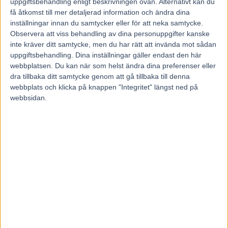
uppgiftsbehandling enligt beskrivningen ovan. Alternativt kan du
få åtkomst till mer detaljerad information och ändra dina
inställningar innan du samtycker eller för att neka samtycke.
Ingen jackpot på fem rätt och ny fördelning mellan vinstpoolerna på
Observera att viss behandling av dina personuppgifter kanske
V85®.
inte kräver ditt samtycke, men du har rätt att invända mot sådan
Nyheterna börjar gälla från och med omgången i samband med
uppgiftsbehandling. Dina inställningar gäller endast den här
Sprintermästaren som avgörs i Halmstad nu på torsdag 2 juli.
webbplatsen. Du kan när som helst ändra dina preferenser eller
– Målet är att förändringarna över tid ska bidra till något färre
dra tillbaka ditt samtycke genom att gå tillbaka till denna
jackpotomgångar och bättre betalt för sex och sju rätt, säger Lina
Wallin, hästspelschef på ATG®
webbplats och klicka på knappen "Integritet" längst ned på
webbsidan.
ATG berättade redan under elitloppshelgen om de kommande
förändringarna på V85® och nu är det klart att de införs från och
med torsdag 2 juli. Förändringarna innebär:
Ingen jackpot på fem rätt – pengarna flyttas i stället till
poolen för sex rätt.
När utdelningen på fem rätt understiger fem kronor flyttas
pengarna upp till sexrättspoolen.
Jackpotgränsen på sex rätt höjs från fem till sju kronor.
Om utdelningen på sex rätt blir lägre än sju kronor (innan
femrättspoolen flyttats upp) går pengarna vidare och det blir
dubbeljackpot.