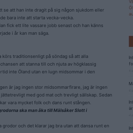
tt se att han inte dragit på sig någon sjukdom eller
de bara inte att starta vecka-vecka.
Han fick ett lite vassare jobb senast och han känns
började i år kan man säga.
 körs traditionsenligt på söndag så att alla
I
hansen att stanna till och njuta av högklassig
f
6 
rtid inte Öland utan en lugn midsommar i den
Ma
igen är jag ingen stor midsommarfirare, jag är ingen
6 
 jättetrevligt med god mat och trevligt sällskap. Sedan
rukar vara mycket folk och dans runt stången.
I
är
odorna ska man åka till Mälsåker Slott i
4 
a grodor och det klarar jag bra utan att dansa runt en
In