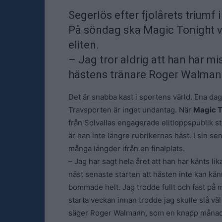
Segerlös efter fjolårets triumf i
På söndag ska Magic Tonight v
eliten.
– Jag tror aldrig att han har m
hästens tränare Roger Walman
Det är snabba kast i sportens värld. Ena da
Travsporten är inget undantag. När
Magic T
från Solvallas engagerade elitloppspublik st
är han inte längre rubrikernas häst. I sin sen
många längder ifrån en finalplats.
– Jag har sagt hela året att han har känts li
näst senaste starten att hästen inte kan kän
bommade helt. Jag trodde fullt och fast på mi
starta veckan innan trodde jag skulle slå väl 
säger Roger Walmann, som en knapp månad ef