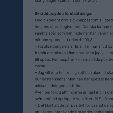
stång, säger Walmann och skrattar.
Skräddarsydda förutsättningar
Magic Tonight bryr sig knappast om sillbor
helgens stora begivenhet. Där startar han ö
samma spår som han hade när han vann fjol
när han sprang sitt rekord 1.09,3.
– Förutsättningarna är fina. Han har alltid öp
framåt om hästen känns bra. Men jag vill in
till spets. Femtespåret kan vara både positiv
cyklar.
– Jag vill inte heller säga att han absolut 
hur hästen känns. Men han har spetsat flera 
missat ledningen därifrån.
Även om förutsättningarna är näst intill skr
svårbedömd springare som åker till Smålan
– Det klart att det är positivt för oss att d
att hästen inte tävlade bra under andra halv