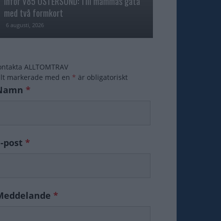
Inför V85 ÖSTERSUND: Till mammas gata
med två formkort
Majblomster vann
6 augusti, 2026
6 augusti, 2026
ontakta ALLTOMTRAV
ält markerade med en
*
är obligatoriskt
Namn
*
E-post
*
Meddelande
*