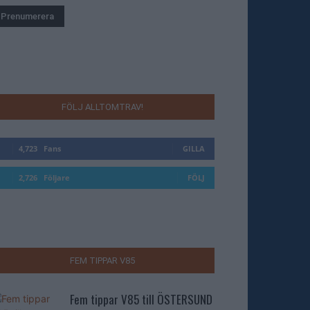
FÖLJ ALLTOMTRAV!
4,723
Fans
GILLA
2,726
Följare
FÖLJ
FEM TIPPAR V85
Fem tippar V85 till ÖSTERSUND