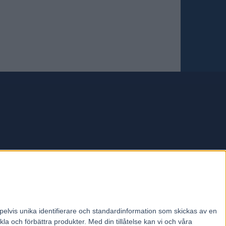
forum.
pelvis unika identifierare och standardinformation som skickas av en
la och förbättra produkter.
Med din tillåtelse kan vi och våra