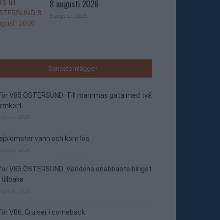
8 augusti 2026
3 augusti, 2026
Senaste inläggen
nför V85 ÖSTERSUND: Till mammas gata med två
ormkort
augusti, 2026
jblomster vann och kom lös
augusti, 2026
nför V85 ÖSTERSUND: Världens snabbaste hingst
 tillbaka
augusti, 2026
för V86: Cruiser i comeback