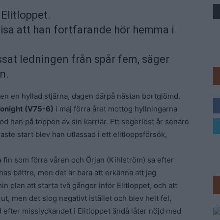
 Elitloppet.
Trav
isa att han fortfarande hör hemma i
issat ledningen från spår fem, säger
n.
gen en hyllad stjärna, dagen därpå nästan bortglömd.
onight (V75-6)
i maj förra året mottog hyllningarna
od han på toppen av sin karriär. Ett segerlöst år senare
aste start blev han utlassad i ett elitloppsförsök,
ka fin som förra våren och Örjan (Kihlström) sa efter
nas bättre, men det är bara att erkänna att jag
n plan att starta två gånger inför Elitloppet, och att
ut, men det slog negativt istället och blev helt fel,
ter misslyckandet i Elitloppet ändå låter nöjd med