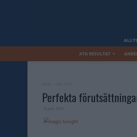
ATG RESULTAT
ANDE
HEM
V85 NYTT
Perfekta förutsättninga
22 juni, 2016