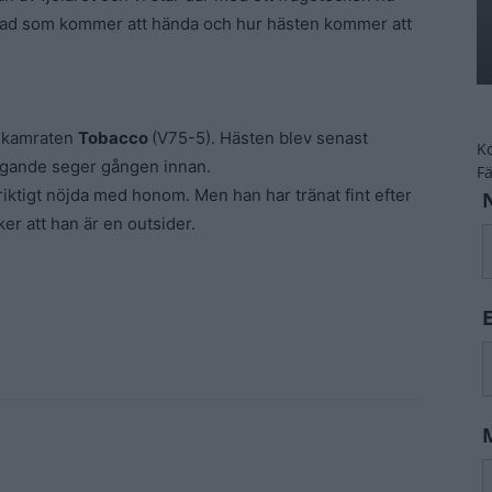
 vad som kommer att hända och hur hästen kommer att
allkamraten
Tobacco
(V75-5). Hästen blev senast
K
tygande seger gången innan.
F
 riktigt nöjda med honom. Men han har tränat fint efter
ker att han är en outsider.