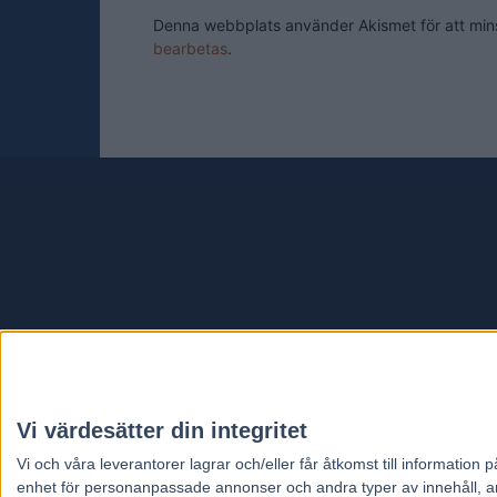
Denna webbplats använder Akismet för att mi
bearbetas
.
Travt
Vi värdesätter din integritet
Vi och våra
leverantorer
lagrar och/eller får åtkomst till informatio
enhet för personanpassade annonser och andra typer av innehåll, ann