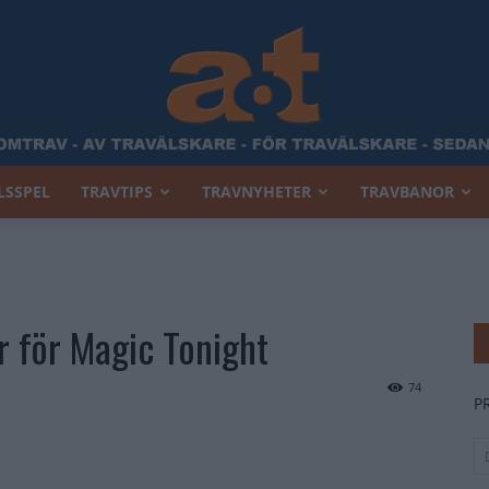
LSSPEL
TRAVTIPS
TRAVNYHETER
TRAVBANOR
Allt
r för Magic Tonight
Om
74
P