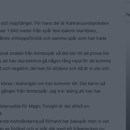
3 
Fe
3 
d och majstänger. För hans del är Kalmarsundspokalen
ver 1 640 meter från spår fem bakom startbilen,
årets elitloppsförsök och samma spår som han hade
pnat snabbt från femtespår så det blir till att prova lite
te att han ska behöva gå någon lång repa för att komma
t och negativt, det kan bli dödens och då är vi ute och
ska köras i ledningen om han kommer dit. Det beror på
gånger från femtespår. Jag tror aldrig att han har
äddarsydda för Magic Tonight är det alltså en
d.
e värsta motståndarna på förhand har bakspår men vi vet
an av fjolåret och vi står där med ett frågetecken nu