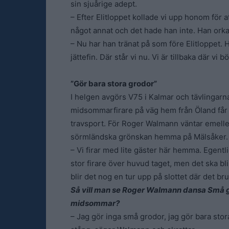
sin sjuårige adept.
– Efter Elitloppet kollade vi upp honom för a
något annat och det hade han inte. Han orka
– Nu har han tränat på som före Elitloppet. 
jättefin. Där står vi nu. Vi är tillbaka där vi 
”Gör bara stora grodor”
I helgen avgörs V75 i Kalmar och tävlingarna
midsommarfirare på väg hem från Öland får c
travsport. För Roger Walmann väntar emelle
sörmländska grönskan hemma på Mälsåker.
– Vi firar med lite gäster här hemma. Egentl
stor firare över huvud taget, men det ska bli
blir det nog en tur upp på slottet där det b
Så vill man se Roger Walmann dansa Små gr
midsommar?
– Jag gör inga små grodor, jag gör bara stor