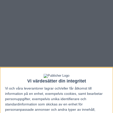
Vi värdesätter din integritet
Hem
Travnytt
Vi och våra
leverantorer
lagrar och/eller får åtkomst till
information på en enhet, exempelvis cookies, samt bearbetar
Petri: ”Kan bli hur farliga som helst”
personuppgifter, exempelvis unika identifierare och
standardinformation som skickas av en enhet för
31 maj, 2017
personanpassade annonser och andra typer av innehåll,
89