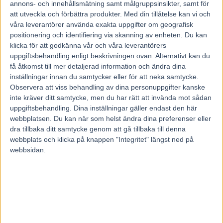
annons- och innehållsmätning samt målgruppsinsikter, samt för
Petri Salmela har laddat rejält när V86 gästar Bodentravet under
att utveckla och förbättra produkter.
Med din tillåtelse kan vi och
onsdagen.
våra leverantörer använda exakta uppgifter om geografisk
positionering och identifiering via skanning av enheten. Du kan
Hemmatränaren selar bland annat ut sin stjärna Makethemark.
klicka för att godkänna vår och våra leverantörers
uppgiftsbehandling enligt beskrivningen ovan. Alternativt kan du
– Man måste säga att han har toppchans. Sedan har jag ett par till
som kan bli hur farliga som helst, säger Salmela.
få åtkomst till mer detaljerad information och ändra dina
inställningar innan du samtycker eller för att neka samtycke.
V86 flyttar norrut veckan efter elitloppshelgen och avgörs i Boden.
Observera att viss behandling av dina personuppgifter kanske
Lite av nyckeltränare i omgången är Petri Salmela som har nio
inte kräver ditt samtycke, men du har rätt att invända mot sådan
hästar till start varav ett par av dem är heta chanser på förhand. I
uppgiftsbehandling. Dina inställningar gäller endast den här
inledningen kommer unghäststjärnan Makethemark ut efter
galoppen i Kungapokalens final senast. Innan dess hade han
webbplatsen. Du kan när som helst ändra dina preferenser eller
övertygat i två raka segrar i år efter sin halsoperation.
dra tillbaka ditt samtycke genom att gå tillbaka till denna
webbplats och klicka på knappen "Integritet" längst ned på
– Makethemark (V86-1) fick ett tufft lopp i dödens i Kungapokalen
webbsidan.
och det är inte mycket att säga om att det blev som det blev. Över
sista bortre långsidan fick han lägga en rejäl speed i trehundra meter
och enligt Uffe Ohlsson gick det mellan 1.05 till 1.07-tempo när
Conrad Lugauer attackerade med Gareth Boko. Min häst blev så
trött till slut och det kom så mycket mjölksyra att han galopperade
mitt på upploppet, säger Petri Salmela.
– Det är ingen häst som hade vunnit det loppet från dödens den