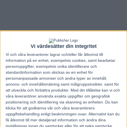
Vi värdesätter din integritet
Vi och våra
leverantorer
lagrar och/eller får åtkomst till
information på en enhet, exempelvis cookies, samt bearbetar
personuppgifter, exempelvis unika identifierare och
standardinformation som skickas av en enhet för
personanpassade annonser och andra typer av innehåll,
annons- och innehållsmätning samt målgruppsinsikter, samt för
att utveckla och förbättra produkter.
Med din tillåtelse kan vi och
Hem
Travnytt
våra leverantörer använda exakta uppgifter om geografisk
positionering och identifiering via skanning av enheten. Du kan
Premiär för ”Följ spel” – se dina spelade
klicka för att godkänna vår och våra leverantörers
uppgiftsbehandling enligt beskrivningen ovan. Alternativt kan du
hästar live i loppgrafiken
få åtkomst till mer detaljerad information och ändra dina
inställningar innan du samtycker eller för att neka samtycke.