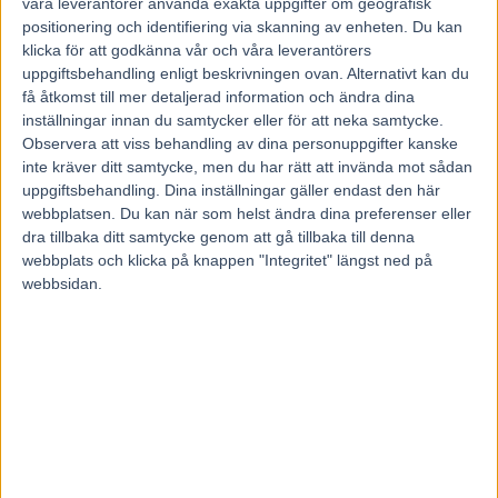
våra leverantörer använda exakta uppgifter om geografisk
positionering och identifiering via skanning av enheten. Du kan
klicka för att godkänna vår och våra leverantörers
uppgiftsbehandling enligt beskrivningen ovan. Alternativt kan du
få åtkomst till mer detaljerad information och ändra dina
inställningar innan du samtycker eller för att neka samtycke.
Han kallade sig själv ”halvamerikan”, men hemlandet låg närmast hjärtat.
Observera att viss behandling av dina personuppgifter kanske
Kenneth Oscarsson, svensk travtränare i USA, har gått bort i en ålder av 60 år
inte kräver ditt samtycke, men du har rätt att invända mot sådan
Kenneth Oscarsson var allt i allo i brodern Jims satsning i USA för
uppgiftsbehandling. Dina inställningar gäller endast den här
något år sedan. För Eskilstunatränaren Jim Oscarsson blev USA-
webbplatsen. Du kan när som helst ändra dina preferenser eller
sejouren ett äventyr under ett par säsonger. Storbrodern Kenneth
dra tillbaka ditt samtycke genom att gå tillbaka till denna
Oscarsson bodde och arbetade over there i halva sitt liv.
webbplats och klicka på knappen "Integritet" längst ned på
60 år gammal avled han på lördagen i Florida.
webbsidan.
Karriären med hästarna startade hemma i Umeå där han som 16-
åring började jobba hos Sigge Reuter på Umåker. Därefter ställdes
kosan mot huvudstaden för några lärlingsår hos Olle ”Lappen”
Lindqvist på Solvalla.
I mitten av 1980-talet flyttade Kenneth Oscarsson till USA och var
under många år så kallad second trainer i Billy Haughtons storstall.
– Det var som ”second trainer” han trivdes bäst. Han ville hålla på
med hästarna, sköta organisationen, stallet och personalen – utan att
ta steget fullt ut i rampljuset. Ja, det vi i Sverige kallar försteman i ett
stall. Kenneth var för jäkla duktig på det han gjorde men förblev ju
lite av en doldis med sin självvalda anonyma roll, säger Joakim