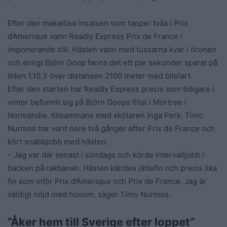
Efter den makalösa insatsen som tapper tvåa i Prix
d’Amerique vann Readly Express Prix de France i
imponerande stil. Hästen vann med tussarna kvar i öronen
och enligt Björn Goop fanns det ett par sekunder sparat på
tiden 1.10,3 över distansen 2100 meter med bilstart.
Efter den starten har Readly Express precis som tidigare i
vinter befunnit sig på Björn Goops filial i Mortree i
Normandie, tillsammans med skötaren Inga Perk. Timo
Nurmos har varit nere två gånger efter Prix de France och
kört snabbjobb med hästen.
– Jag var där senast i söndags och körde intervalljobb i
backen på rakbanan. Hästen kändes jättefin och precis lika
fin som inför Prix d’Amerique och Prix de France. Jag är
väldigt nöjd med honom, säger Timo Nurmos.
”Åker hem till Sverige efter loppet”