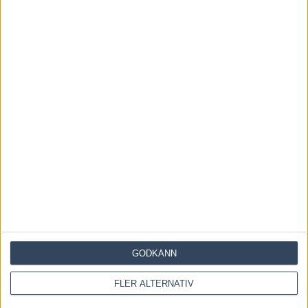
Återkallad licens för travtränare
7 augusti, 2026
Majblomster vann och kom lös
6 augusti, 2026
INGA KOMMENTARER
KOMMENTERA ARTIKELN
GODKÄNN
FLER ALTERNATIV