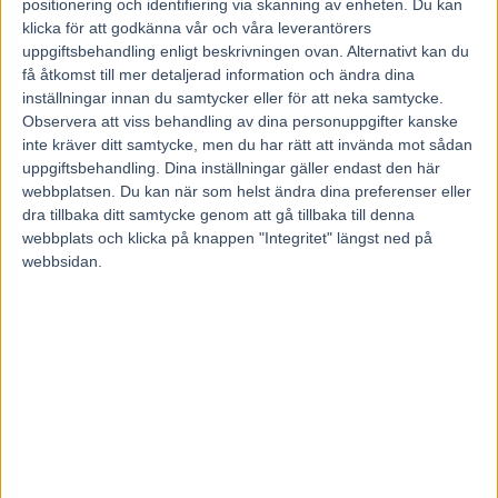
säger Timo Nurmos.
positionering och identifiering via skanning av enheten. Du kan
klicka för att godkänna vår och våra leverantörers
uppgiftsbehandling enligt beskrivningen ovan. Alternativt kan du
”Startar ett par gånger till”
få åtkomst till mer detaljerad information och ändra dina
inställningar innan du samtycker eller för att neka samtycke.
Hästens ägare avslöjade efter Prix de France att Elitloppet
Observera att viss behandling av dina personuppgifter kanske
blir sista starten i karriären för Readly Express som
inte kräver ditt samtycke, men du har rätt att invända mot sådan
uppgiftsbehandling. Dina inställningar gäller endast den här
därefter ska ägna sig åt avelsverksamhet.
webbplatsen. Du kan när som helst ändra dina preferenser eller
– Han kommer att starta ett par gånger till innan Elitloppet
dra tillbaka ditt samtycke genom att gå tillbaka till denna
men vilka lopp det blir i är inte bestämt. Först gäller loppet
webbplats och klicka på knappen "Integritet" längst ned på
på söndag, säger Nurmos som troligen kommer att utrusta
webbsidan.
Readly Express med det Googles-huvudlag (mask med
skygglappar) som han hade för första gången i Prix de
France och gjorde hästen extra startsnabb.
– Jag hade provat det i två jobb innan Prix de France och
känt att det fungerat bra och att det nu var dags att prova
även i lopp.
Michael Carlsson, Kanal 75