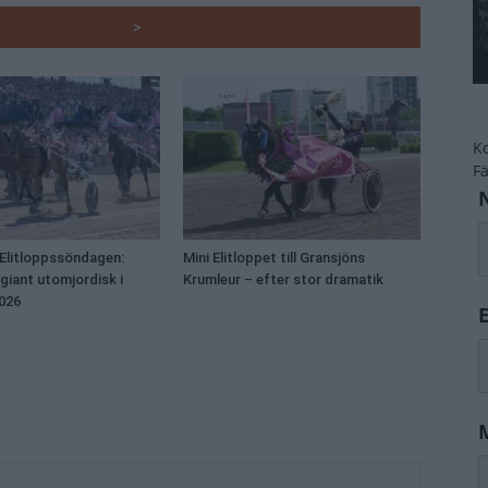
RADE ARTIKLAR
>
K
F
Elitloppssöndagen:
Mini Elitloppet till Gransjöns
egiant utomjordisk i
Krumleur – efter stor dramatik
2026