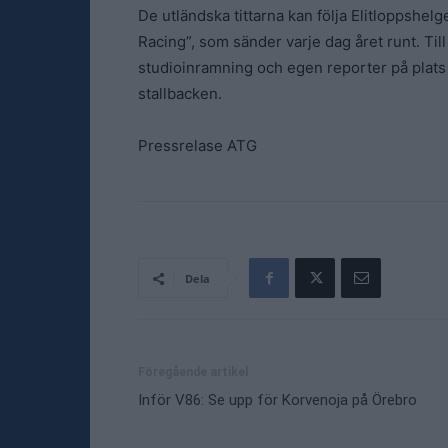
De utländska tittarna kan följa Elitloppshel
Racing”, som sänder varje dag året runt. Ti
studioinramning och egen reporter på plats på
stallbacken.
Pressrelase ATG
Dela
Föregående artikel
Inför V86: Se upp för Korvenoja på Örebro