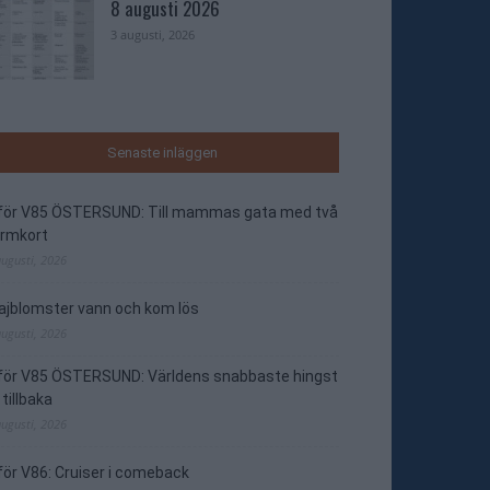
8 augusti 2026
3 augusti, 2026
Senaste inläggen
nför V85 ÖSTERSUND: Till mammas gata med två
ormkort
augusti, 2026
jblomster vann och kom lös
augusti, 2026
nför V85 ÖSTERSUND: Världens snabbaste hingst
 tillbaka
augusti, 2026
för V86: Cruiser i comeback