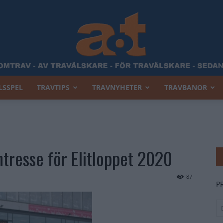
LSSPEL
TRAVTIPS
TRAVNYHETER
TRAVBANOR
Allt
ntresse för Elitloppet 2020
Om
87
P