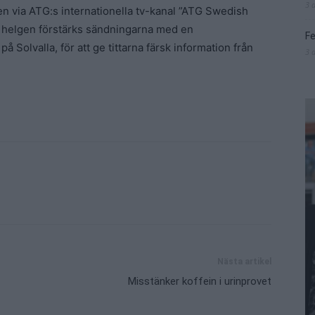
3 
gen via ATG:s internationella tv-kanal ”ATG Swedish
ll helgen förstärks sändningarna med en
Fe
 Solvalla, för att ge tittarna färsk information från
3 
Nästa artikel
Misstänker koffein i urinprovet