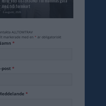
Inför V85 ÖSTERSUND: Till mammas gata
med två formkort
Majblomster vann
6 augusti, 2026
6 augusti, 2026
ontakta ALLTOMTRAV
ält markerade med en
*
är obligatoriskt
Namn
*
E-post
*
Meddelande
*