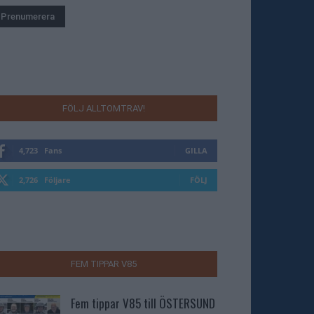
FÖLJ ALLTOMTRAV!
4,723
Fans
GILLA
2,726
Följare
FÖLJ
FEM TIPPAR V85
Fem tippar V85 till ÖSTERSUND