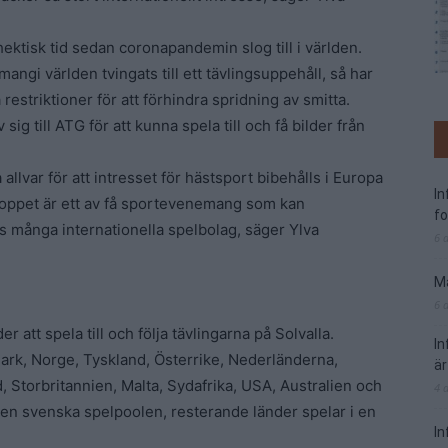
hektisk tid sedan coronapandemin slog till i världen.
gi världen tvingats till ett tävlingsuppehåll, så har
 restriktioner för att förhindra spridning av smitta.
 sig till ATG för att kunna spela till och få bilder från
 allvar för att intresset för hästsport bibehålls i Europa
I
tloppet är ett av få sportevenemang som kan
f
s många internationella spelbolag, säger Ylva
6 
Ma
6 
 att spela till och följa tävlingarna på Solvalla.
I
ark, Norge, Tyskland, Österrike, Nederländerna,
är
d, Storbritannien, Malta, Sydafrika, USA, Australien och
4 
den svenska spelpoolen, resterande länder spelar i en
In