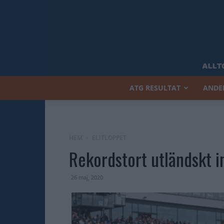
ATG RESULTAT
ANDE
HEM
ELITLOPPET
Rekordstort utländskt i
26 maj, 2020