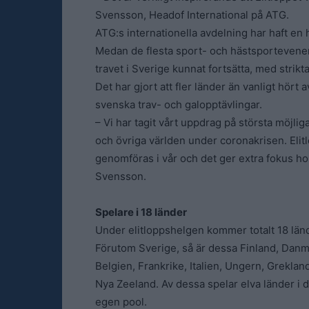
Svensson, Headof International på ATG.
ATG:s internationella avdelning har haft en 
Medan de flesta sport- och hästsporteveneman
travet i Sverige kunnat fortsätta, med strikta
Det har gjort att fler länder än vanligt hört av
svenska trav- och galopptävlingar.
– Vi har tagit vårt uppdrag på största möjliga
och övriga världen under coronakrisen. Eli
genomföras i vår och det ger extra fokus ho
Svensson.
Spelare i 18 länder
Under elitloppshelgen kommer totalt 18 länder
Förutom Sverige, så är dessa Finland, Danm
Belgien, Frankrike, Italien, Ungern, Greklan
Nya Zeeland. Av dessa spelar elva länder i 
egen pool.