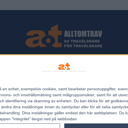
ips och Travnyheter, V75 Resultat, V75 Tips samt ett välbesökt Trav
Allt Om Trav - För Travälskare - Av Travälskare - sedan 2005.
n på en enhet, exempelvis cookies, samt bearbetar personuppgifter, exem
Kontakta oss:
kontakt@regemedia.se
ons- och innehållsmätning samt målgruppsinsikter, samt för att utveck
h identifiering via skanning av enheten. Du kan klicka för att godkänn
h ändra dina inställningar innan du samtycker eller för att neka samtyck
behandling. Dina inställningar gäller endast den här webbplatsen. Du kan
appen "Integritet" längst ned på webbsidan.